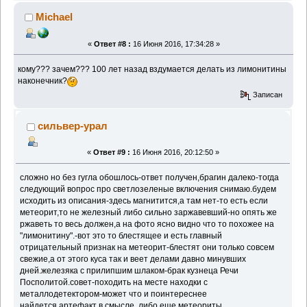
Michael
«
Ответ #8 :
16 Июня 2016, 17:34:28 »
кому??? зачем??? 100 лет назад вздумается делать из лимонитины
наконечник?
Записан
сильвер-урал
«
Ответ #9 :
16 Июня 2016, 20:12:50 »
сложно но без гугла обошлось-ответ получен,брагин далеко-тогда
следующий вопрос про светлозеленые включения снимаю.будем
исходить из описания-здесь магнитится,а там нет-то есть если
метеорит,то не железный либо сильно заржавевший-но опять же
ржаветь то весь должен,а на фото ясно видно что то похожее на
"лимонитину".-вот это то блестящее и есть главный
отрицательный признак на метеорит-блестят они только совсем
свежие,а от этого куса так и веет делами давно минувших
дней.железяка с прилипшим шлаком-брак кузнеца Речи
Посполитой.совет-походить на месте находки с
металлодетектором-может что и поинтереснее
найдется,артефакт в смысле.,либо еще метеориты