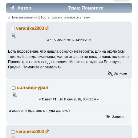
Автор
Тема: Помогите
определить камень (Прочитано 2060 раз)
0 Пользователей и 1 Гость просматривают эту тему.
veranika2003
«
:
15 Июня 2016, 14:23:20 »
Есть подозрение, что нашла осколок метеорита. Длина около 5см,
тяжёлый, следы ржавчины, магнитится, но не весь, а лишь половина.
Просматриваются следы горения. Место нахождения Беларусь,
Гродно. Помогите определить.
Записан
сильвер-урал
«
Ответ #1 :
16 Июня 2016, 08:09:14 »
а деревня Брагино оттуда далеко?
Записан
veranika2003