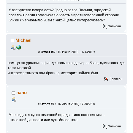
У вас чувство юмора есть? Гродно возле Польши, городской
посёлок Брагин Гомельская область в противоположной стороне
ближе к Чернобылю. А вы с какой целью интересуютесь?
Записан
Michael
«
Ответ #6 :
16 Июня 2016, 16:44:01 »
нам тут за уралом пофиг где польша а где чернобыль, одинаково где-
то за москвой
интерес в том что под брагино метеорит найден был
Записан
nano
«
Ответ #7 :
16 Июня 2016, 17:30:28 »
Мне видится кусок железной ограды, типа наконечника...
столетней давности или чуть более того
Записан