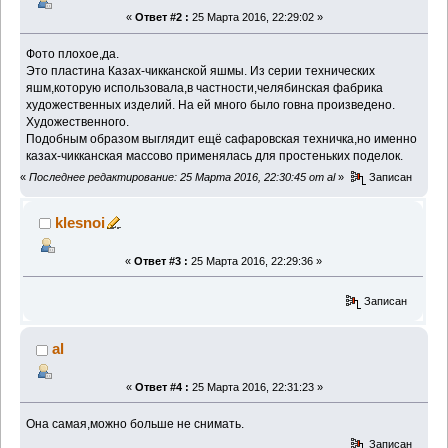
«
Ответ #2 :
25 Марта 2016, 22:29:02 »
Фото плохое,да.
Это пластина Казах-чикканской яшмы. Из серии технических
яшм,которую использовала,в частности,челябинская фабрика
художественных изделий. На ей много было говна произведено.
Художественного.
Подобным образом выглядит ещё сафаровская техничка,но именно
казах-чикканская массово применялась для простеньких поделок.
«
Последнее редактирование: 25 Марта 2016, 22:30:45 от al
»
Записан
klesnoi
«
Ответ #3 :
25 Марта 2016, 22:29:36 »
Записан
al
«
Ответ #4 :
25 Марта 2016, 22:31:23 »
Она самая,можно больше не снимать.
Записан