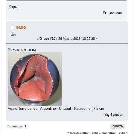
Корка.
Записан
nano
«
Ответ #10 :
26 Марта 2016, 10:22:28 »
Похож чем-то на
Agate Terre de feu | Argentine - Chubut - Patagonie | 7,5 cm
Записан
Страницы: [
1
]
ПЕЧАТЬ
« предыдущая тема
следующая тема »