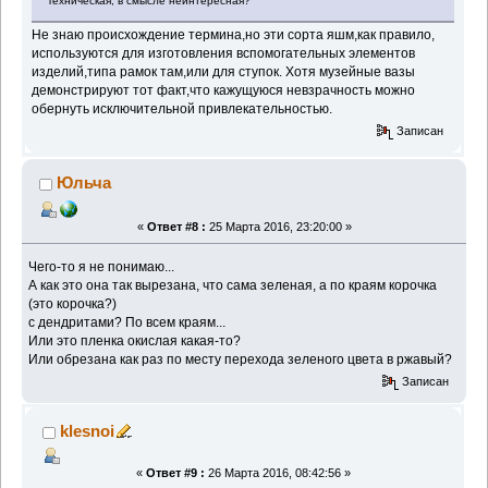
Техническая, в смысле неинтересная?
Не знаю происхождение термина,но эти сорта яшм,как правило,
используются для изготовления вспомогательных элементов
изделий,типа рамок там,или для ступок. Хотя музейные вазы
демонстрируют тот факт,что кажущуюся невзрачность можно
обернуть исключительной привлекательностью.
Записан
Юльча
«
Ответ #8 :
25 Марта 2016, 23:20:00 »
Чего-то я не понимаю...
А как это она так вырезана, что сама зеленая, а по краям корочка
(это корочка?)
с дендритами? По всем краям...
Или это пленка окислая какая-то?
Или обрезана как раз по месту перехода зеленого цвета в ржавый?
Записан
klesnoi
«
Ответ #9 :
26 Марта 2016, 08:42:56 »