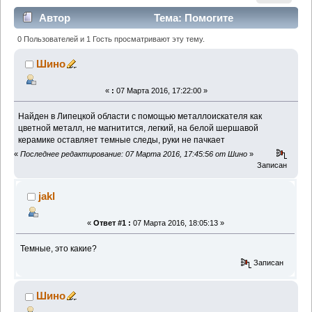
Автор
Тема: Помогите
определить (Прочитано 989 раз)
0 Пользователей и 1 Гость просматривают эту тему.
Шино
«
:
07 Марта 2016, 17:22:00 »
Найден в Липецкой области с помощью металлоискателя как
цветной металл, не магнитится, легкий, на белой шершавой
керамике оставляет темные следы, руки не пачкает
«
Последнее редактирование: 07 Марта 2016, 17:45:56 от Шино
»
Записан
jakl
«
Ответ #1 :
07 Марта 2016, 18:05:13 »
Темные, это какие?
Записан
Шино