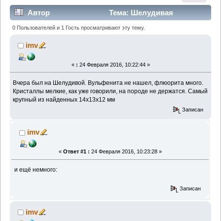
Автор
Тема: Шелудивая
(Прочитано 18776 раз)
0 Пользователей и 1 Гость просматривают эту тему.
imv
«
:
24 Февраля 2016, 10:22:44 »
Вчера был на Шелудивой. Вульфенита не нашел, флюорита много.
Кристаллы мелкие, как уже говорили, на породе не держатся. Самый
крупный из найденных 14х13х12 мм
Записан
imv
«
Ответ #1 :
24 Февраля 2016, 10:23:28 »
и ещё немного:
Записан
imv