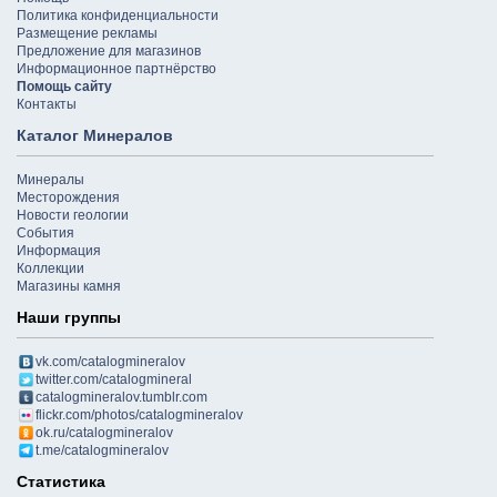
Политика конфиденциальности
Размещение рекламы
Предложение для магазинов
Информационное партнёрство
Помощь сайту
Контакты
Каталог Минералов
Минералы
Месторождения
Новости геологии
События
Информация
Коллекции
Магазины камня
Наши группы
vk.com/catalogmineralov
twitter.com/catalogmineral
catalogmineralov.tumblr.com
flickr.com/photos/catalogmineralov
ok.ru/catalogmineralov
t.me/catalogmineralov
Статистика