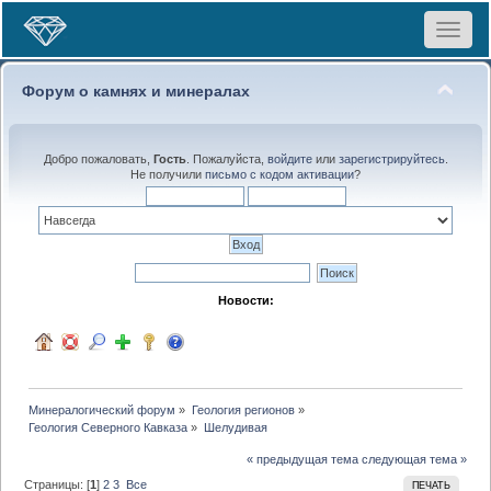
Toggle
navigat
Форум о камнях и минералах
Добро пожаловать,
Гость
. Пожалуйста,
войдите
или
зарегистрируйтесь
.
Не получили
письмо с кодом активации
?
Новости:
Минералогический форум
»
Геология регионов
»
Геология Северного Кавказа
»
Шелудивая
« предыдущая тема
следующая тема »
Страницы: [
1
]
2
3
Все
ПЕЧАТЬ