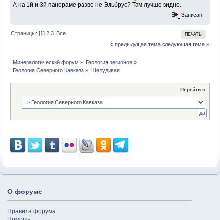
А на 1й и 3й панораме разве не Эльбрус? Там лучше видно.
Записан
Страницы: [
1
]
2
3
Все
ПЕЧАТЬ
« предыдущая тема
следующая тема »
Минералогический форум
»
Геология регионов
»
Геология Северного Кавказа
»
Шелудивая
Перейти в:
О форуме
Правила форума
Помощь