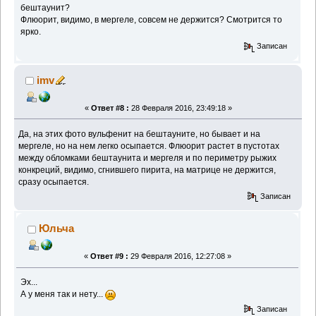
бештаунит?
Флюорит, видимо, в мергеле, совсем не держится? Смотрится то
ярко.
Записан
imv
«
Ответ #8 :
28 Февраля 2016, 23:49:18 »
Да, на этих фото вульфенит на бештауните, но бывает и на
мергеле, но на нем легко осыпается. Флюорит растет в пустотах
между обломками бештаунита и мергеля и по периметру рыжих
конкреций, видимо, сгнившего пирита, на матрице не держится,
сразу осыпается.
Записан
Юльча
«
Ответ #9 :
29 Февраля 2016, 12:27:08 »
Эх...
А у меня так и нету...
Записан