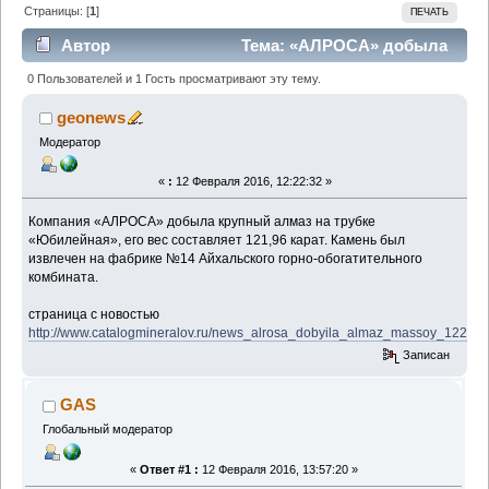
Страницы: [
1
]
ПЕЧАТЬ
Автор
Тема: «АЛРОСА» добыла
алмаз массой 122 карата (Прочитано 716 раз)
0 Пользователей и 1 Гость просматривают эту тему.
geonews
Модератор
«
:
12 Февраля 2016, 12:22:32 »
Компания «АЛРОСА» добыла крупный алмаз на трубке
«Юбилейная», его вес составляет 121,96 карат. Камень был
извлечен на фабрике №14 Айхальского горно-обогатительного
комбината.
страница с новостью
http://www.catalogmineralov.ru/news_alrosa_dobyila_almaz_massoy_122_kar
Записан
GAS
Глобальный модератор
«
Ответ #1 :
12 Февраля 2016, 13:57:20 »