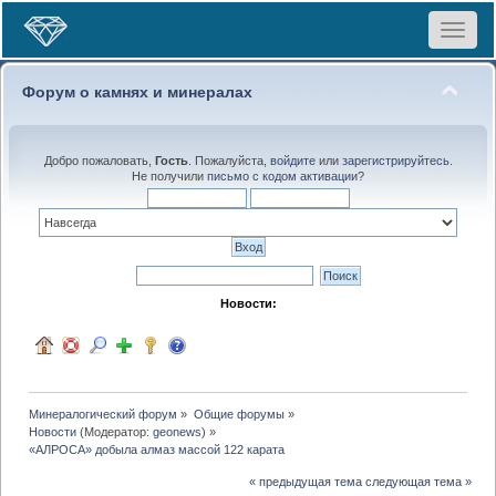
Toggle
navigat
Форум о камнях и минералах
Добро пожаловать,
Гость
. Пожалуйста,
войдите
или
зарегистрируйтесь
.
Не получили
письмо с кодом активации
?
Новости:
Минералогический форум
»
Общие форумы
»
Новости
(Модератор:
geonews
) »
«АЛРОСА» добыла алмаз массой 122 карата
« предыдущая тема
следующая тема »