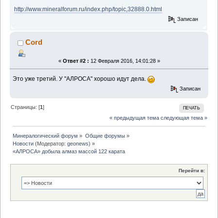
http://www.mineralforum.ru/index.php/topic,32888.0.html
Записан
Cord
«
Ответ #2 :
12 Февраля 2016, 14:01:28 »
Это уже третий. У "АЛРОСА" хорошо идут дела.
Записан
Страницы: [
1
]
ПЕЧАТЬ
« предыдущая тема
следующая тема »
Минералогический форум
»
Общие форумы
»
Новости
(Модератор:
geonews
) »
«АЛРОСА» добыла алмаз массой 122 карата
Перейти в: