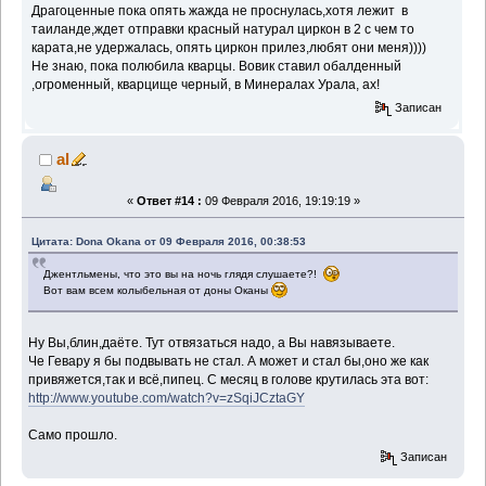
Драгоценные пока опять жажда не проснулась,хотя лежит в
таиланде,ждет отправки красный натурал циркон в 2 с чем то
карата,не удержалась, опять циркон прилез,любят они меня))))
Не знаю, пока полюбила кварцы. Вовик ставил обалденный
,огроменный, кварцище черный, в Минералах Урала, ах!
Записан
al
«
Ответ #14 :
09 Февраля 2016, 19:19:19 »
Цитата: Dona Okana от 09 Февраля 2016, 00:38:53
Джентльмены, что это вы на ночь глядя слушаете?!
Вот вам всем колыбельная от доны Оканы
Ну Вы,блин,даёте. Тут отвязаться надо, а Вы навязываете.
Че Гевару я бы подвывать не стал. А может и стал бы,оно же как
привяжется,так и всё,пипец. С месяц в голове крутилась эта вот:
http://www.youtube.com/watch?v=zSqiJCztaGY
Само прошло.
Записан