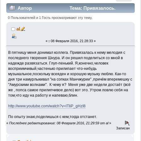
Автор
Тема: Привязалось.
Зараза. (Прочитано 3980 раз)
0 Пользователей и 1 Гость просматривают эту тему.
al
«
:
08 Февраля 2016, 21:28:33 »
В пятницу меня донимал коллега. Привязалась к нему мелодия с
последнего творения Шнура. И он решил поделиться со мной в
надежде развязаться. Глуп-пенький. Я,конечно,человек
восприимчивый,частенько прилипает что-нибудь
музыкальное,поскольку всеяден и хорошую музыку люблю. Как-то
дня три намурлыкивал "на сопках Манчжурии" ,причём вперемешку с
"Амурскими волнами". К чему я? Меня уже две недели достаёт (всё
же , попса самое прилипчивое дело) вот это. Утром ловлю себя на
том,что иду на работу и напеваю,блин.
http://www.youtube.com/watch?v=lTIiP_gHzI8
По опыту знаю,поделишься с кем,тогда отстанет.
«
Последнее редактирование: 08 Февраля 2016, 21:29:59 от al
»
Записан