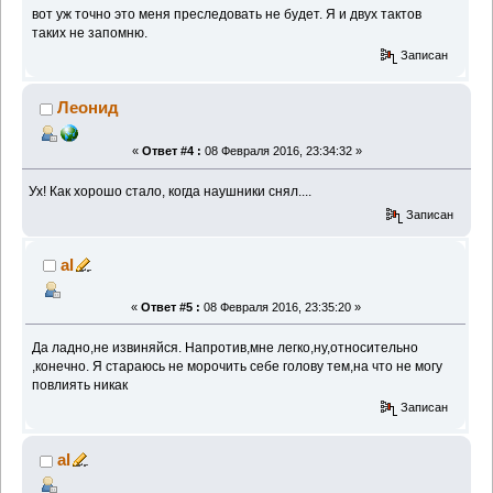
вот уж точно это меня преследовать не будет. Я и двух тактов
таких не запомню.
Записан
Леонид
«
Ответ #4 :
08 Февраля 2016, 23:34:32 »
Ух! Как хорошо стало, когда наушники снял....
Записан
al
«
Ответ #5 :
08 Февраля 2016, 23:35:20 »
Да ладно,не извиняйся. Напротив,мне легко,ну,относительно
,конечно. Я стараюсь не морочить себе голову тем,на что не могу
повлиять никак
Записан
al