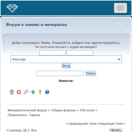
Toggle
navigat
Форум о камнях и минералах
Добро пожаловать,
Гость
. Пожалуйста,
войдите
или
зарегистрируйтесь
.
Не получили
письмо с кодом активации
?
Новости:
Минералогический форум
»
Общие форумы
»
Обо всём
»
Привязалось. Зараза.
« предыдущая тема
следующая тема »
Страницы: [
1
]
2
Все
ПЕЧАТЬ