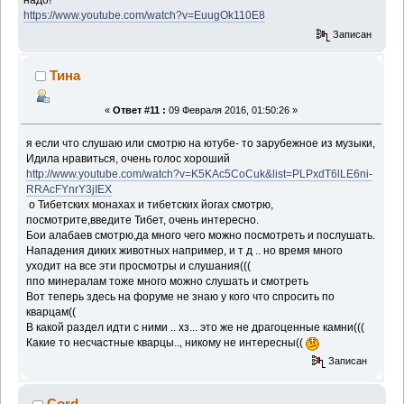
надо!
https://www.youtube.com/watch?v=EuugOk110E8
Записан
Тина
«
Ответ #11 :
09 Февраля 2016, 01:50:26 »
я если что слушаю или смотрю на ютубе- то зарубежное из музыки,
Идила нравиться, очень голос хороший
http://www.youtube.com/watch?v=K5KAc5CoCuk&list=PLPxdT6lLE6ni-
RRAcFYnrY3jIEX
о Тибетских монахах и тибетских йогах смотрю,
посмотрите,введите Тибет, очень интересно.
Бои алабаев смотрю,да много чего можно посмотреть и послушать.
Нападения диких животных например, и т д .. но время много
уходит на все эти просмотры и слушания(((
ппо минералам тоже много можно слушать и смотреть
Вот теперь здесь на форуме не знаю у кого что спросить по
кварцам((
В какой раздел идти с ними .. хз... это же не драгоценные камни(((
Какие то несчастные кварцы.., никому не интересны((
Записан
Cord