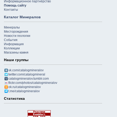
Информационное партнёрство
Помощь сайту
Контакты
Каталог Минералов
Минералы
Месторождения
Новости геологии
События
Информация
Коллекции
Магазины камня
Наши группы
vk.com/catalogmineralov
twitter.com/catalogmineral
catalogmineralov.tumblr.com
flickr.com/photos/catalogmineralov
ok.ru/catalogmineralov
t.me/catalogmineralov
Статистика