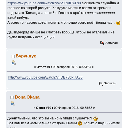
http://www.youtube.com/watch?v=SSRVtlTwFs8
в общем то случайно и
главное во второй раз уже. Хожу уже месяц и время от времени
подвываю "Команда-а-анте Че Гева-а-а-ара" как
революсионарио
какой нибудь.
А всего то навсего хотел понять кто лучше всего поёт Белла чао...
Да, видеоряд лучше не смотреть вообще, чтобы не отвлекал и не
будил ненужных ассоциаций.
Записан
Бурундук
«
Ответ #9 :
09 Февраля 2016, 00:33:54 »
http://www.youtube.com/watch?v=DB7Sdxt7A30
Записан
Dona Okana
«
Ответ #10 :
09 Февраля 2016, 00:38:53 »
Джентльмены, что это вы на ночь глядя слушаете?!
Вот вам всем колыбельная от доны Оканы
Только с наушничкаме