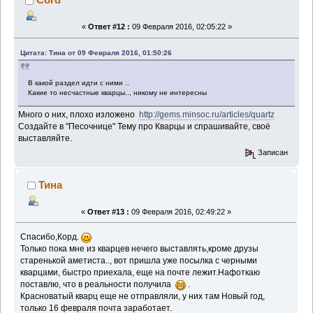
«
Ответ #12 :
09 Февраля 2016, 02:05:22 »
Цитата: Тина от 09 Февраля 2016, 01:50:26
В какой раздел идти с ними ..
Какие то несчастные кварцы.., никому не интересны
Много о них, плохо изложено
http://gems.minsoc.ru/articles/quartz
Создайте в "Песочнице" Тему про Кварцы и спрашивайте, своё
выставляйте.
Записан
Тина
«
Ответ #13 :
09 Февраля 2016, 02:49:22 »
Спасибо,Корд.
Только пока мне из кварцев нечего выставлять,кроме друзы
старенькой аметиста.., вот пришла уже посылка с черными
кварцами, быстро приехала, еще на почте лежит.Нафоткаю
поставлю, что в реальности получила
.
Красноватый кварц еще не отправляли, у них там Новый год,
только 16 февраля почта заработает.