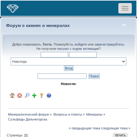
Toggle
navigat
Форум о камнях и минералах
Добро пожаловать,
Гость
. Пожалуйста,
войдите
или
зарегистрируйтесь
.
Не получили
письмо с кодом активации
?
Новости:
Минералогический форум
»
Вопросы и ответы
»
Минералы
»
Сульфиды Дальнегорска
« предыдущая тема
следующая тема »
Страницы: [
1
]
ПЕЧАТЬ