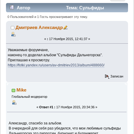
Автор
Тема: Сульфиды
Дальнегорска (Прочитано 1510 раз)
0 Пользователей и 1 Гость просматривают эту тему.
Дмитриев Александр
«
:
17 Ноября 2015, 12:41:37 »
Уважаемые форумчане,
наконец-то доделал альбом "Сульфиды Дальнегорска".
Приглашаю к просмотру.
https://fotki.yandex.ru/users/av-dmitriev2013/album/488660/
Записан
Mike
Глобальный модератор
«
Ответ #1 :
17 Ноября 2015, 20:34:36 »
Александр, спасибо за альбом.
В очередной для себя раз убедился, что мои любимые сульфиды
Дальнегорска это пирротин, бурнонит и буланжерит.