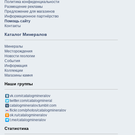
Политика конфиденциальности
Размещение рекламы
Предложение для магазинов
Информационное партнёрство
Помощь сайту
Контакты
Каталог Минералов
Минералы
Месторождения
Новости геологии
События
Информация
Коллекции
Магазины камня
Наши группы
vk.com/catalogmineralov
twitter.com/catalogmineral
catalogmineralov.tumblr.com
flickr.com/photos/catalogmineralov
ok.ru/catalogmineralov
t.me/catalogmineralov
Статистика