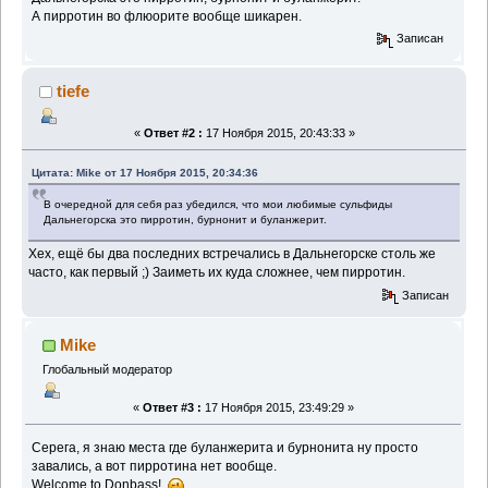
А пирротин во флюорите вообще шикарен.
Записан
tiefe
«
Ответ #2 :
17 Ноября 2015, 20:43:33 »
Цитата: Mike от 17 Ноября 2015, 20:34:36
В очередной для себя раз убедился, что мои любимые сульфиды
Дальнегорска это пирротин, бурнонит и буланжерит.
Хех, ещё бы два последних встречались в Дальнегорске столь же
часто, как первый ;) Заиметь их куда сложнее, чем пирротин.
Записан
Mike
Глобальный модератор
«
Ответ #3 :
17 Ноября 2015, 23:49:29 »
Серега, я знаю места где буланжерита и бурнонита ну просто
завались, а вот пирротина нет вообще.
Welcome to Donbass!