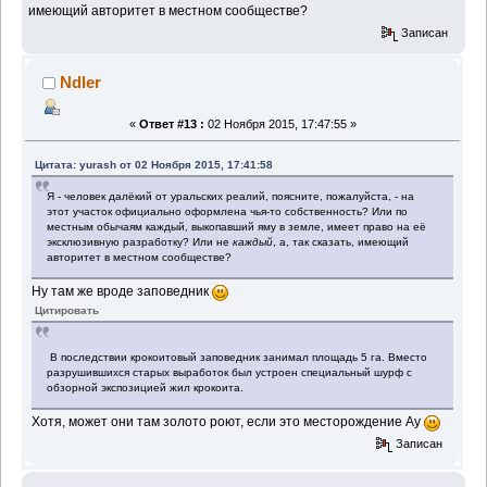
имеющий авторитет в местном сообществе?
Записан
Ndler
«
Ответ #13 :
02 Ноября 2015, 17:47:55 »
Цитата: yurash от 02 Ноября 2015, 17:41:58
Я - человек далёкий от уральских реалий, поясните, пожалуйста, - на
этот участок официально оформлена чья-то собственность? Или по
местным обычаям каждый, выкопавший яму в земле, имеет право на её
эксклюзивную разработку? Или не
каждый
, а, так сказать, имеющий
авторитет в местном сообществе?
Ну там же вроде заповедник
Цитировать
В последствии крокоитовый заповедник занимал площадь 5 га. Вместо
разрушившихся старых выработок был устроен специальный шурф с
обзорной экспозицией жил крокоита.
Хотя, может они там золото роют, если это месторождение Ау
Записан