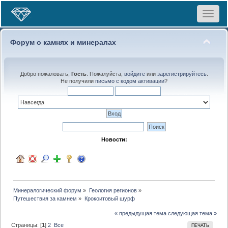
Toggle
navigat
Форум о камнях и минералах
Добро пожаловать,
Гость
. Пожалуйста,
войдите
или
зарегистрируйтесь
.
Не получили
письмо с кодом активации
?
Новости:
Минералогический форум
»
Геология регионов
»
Путешествия за камнем
»
Крокоитовый шурф
« предыдущая тема
следующая тема »
Страницы: [
1
]
2
Все
ПЕЧАТЬ