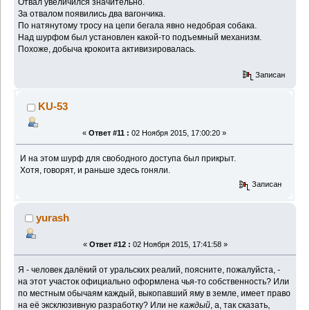
Отвал увеличился значительно.
За отвалом появились два вагончика.
По натянутому тросу на цепи бегала явно недобрая собака.
Над шурфом был установлен какой-то подъемный механизм.
Похоже, добыча крокоита активизировалась.
Записан
KU-53
«
Ответ #11 :
02 Ноября 2015, 17:00:20 »
И на этом шурф для свободного доступа был прикрыт.
Хотя, говорят, и раньше здесь гоняли.
Записан
yurash
«
Ответ #12 :
02 Ноября 2015, 17:41:58 »
Я - человек далёкий от уральских реалий, поясните, пожалуйста, -
на этот участок официально оформлена чья-то собственность? Или
по местным обычаям каждый, выкопавший яму в земле, имеет право
на её эксклюзивную разработку? Или не
каждый
, а, так сказать,