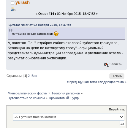
yurash
«
Ответ #14 :
02 Ноября 2015, 18:47:52 »
Цитата: Ndler от 02 Ноября 2015, 17:47:55
Ну там же вроде заповедник
А, понятно. Т.е. "недобрая собака с головой зубастого крокодила,
бегающая на цепи по натянутому тросу" - официальный
представитель администрации заповедника, а увеличение отвала -
результат обновления экспозиции.
Записан
Страницы: [
1
]
2
Все
ПЕЧАТЬ
« предыдущая тема
следующая тема »
Минералогический форум
»
Геология регионов
»
Путешествия за камнем
»
Крокоитовый шурф
Перейти в: