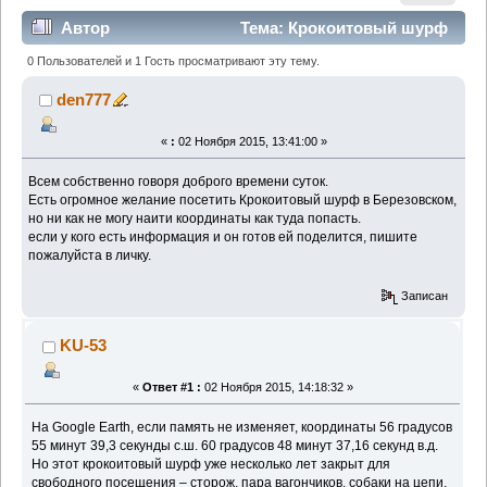
Автор
Тема: Крокоитовый шурф
(Прочитано 7958 раз)
0 Пользователей и 1 Гость просматривают эту тему.
den777
«
:
02 Ноября 2015, 13:41:00 »
Всем собственно говоря доброго времени суток.
Есть огромное желание посетить Крокоитовый шурф в Березовском,
но ни как не могу наити координаты как туда попасть.
если у кого есть информация и он готов ей поделится, пишите
пожалуйста в личку.
Записан
KU-53
«
Ответ #1 :
02 Ноября 2015, 14:18:32 »
На Google Earth, если память не изменяет, координаты 56 градусов
55 минут 39,3 секунды с.ш. 60 градусов 48 минут 37,16 секунд в.д.
Но этот крокоитовый шурф уже несколько лет закрыт для
свободного посещения – сторож, пара вагончиков, собаки на цепи,