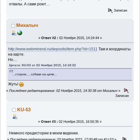
отвалы. А сами роют…
Записан
Михалыч
«
Ответ #2 :
02 Ноября 2015, 14:24:44 »
http://www.webmineral.ru/deposits/item.php?id=1511
Там и координаты
на карте.
Но....
Цитата: KU-53 от 02 Ноября 2015, 14:18:32
...сторож,....собаки на цепи…
Жуть!
«
Последнее редактирование: 02 Ноября 2015, 14:30:38 от Михалыч
»
Записан
KU-53
«
Ответ #3 :
02 Ноября 2015, 16:50:35 »
Немного предистории в моем видении.
«
Последнее редактирование: 02 Ноября 2015, 17:00:48 от KU-53
»