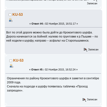
Записан
KU-53
«
Ответ #4 :
02 Ноября 2015, 16:51:17 »
Вот по этой дороге можно была дойти до Крокоитового шурфа.
Дорога начинается за бойней: налево по грунтовке к р.Пышме – по
ней ходили к шурфу, направо – асфальт на Старопышминск.
Записан
KU-53
«
Ответ #5 :
02 Ноября 2015, 16:52:24 »
Ограничения по району Крокоитового шурфа я заметил в сентябре
2009 года.
Сначала на подходе к шурфу появилась табличка «Проход
запрещен».
Записан