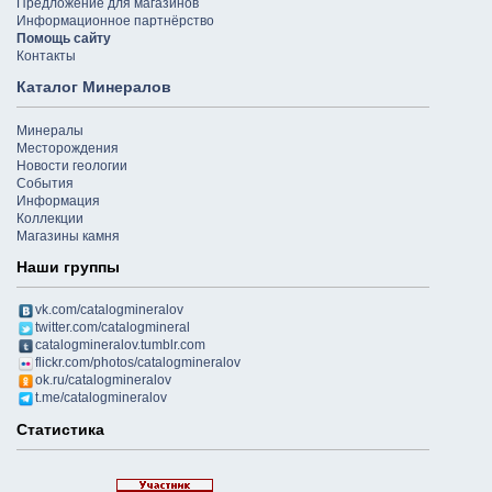
Предложение для магазинов
Информационное партнёрство
Помощь сайту
Контакты
Каталог Минералов
Минералы
Месторождения
Новости геологии
События
Информация
Коллекции
Магазины камня
Наши группы
vk.com/catalogmineralov
twitter.com/catalogmineral
catalogmineralov.tumblr.com
flickr.com/photos/catalogmineralov
ok.ru/catalogmineralov
t.me/catalogmineralov
Статистика