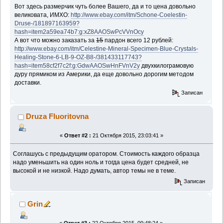
Вот здесь размерчик чуть более Вашего, да и то цена довольно
великовата, ИМХО:
http://www.ebay.com/itm/Schone-Coelestin-
Druse-/181897163959?
hash=item2a59ea74b7:g:xZ8AAOSwPcVVnOcy
А вот что можно заказать за
15
пардон всего 12 рублей:
http://www.ebay.com/itm/Celestine-Mineral-Specimen-Blue-Crystals-
Healing-Stone-6-LB-9-OZ-B8-/381433117743?
hash=item58cf2f7c2f:g:GdwAAOSwHnFVnV2y
двухкилограмовую
дуру прямиком из Америки, да еще довольно дорогим методом
доставки.
Записан
Druza Fluoritovna
«
Ответ #2 :
21 Октября 2015, 23:03:41 »
Соглашусь с предыдущим оратором. Стоимость каждого образца
надо уменьшить на один ноль и тогда цена будет средней, не
высокой и не низкой. Надо думать, автор темы не в теме.
Записан
Grin
«
Ответ #3 :
22 Октября 2015, 09:48:24 »