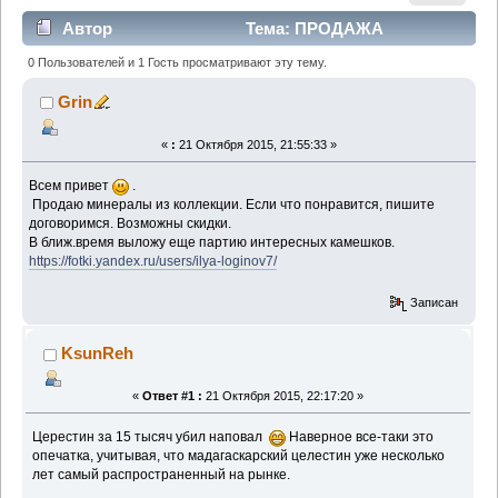
Автор
Тема: ПРОДАЖА
МИНЕРАЛОВ ИЗ КОЛЛЕКЦИИ (Прочитано 1522 раз)
0 Пользователей и 1 Гость просматривают эту тему.
Grin
«
:
21 Октября 2015, 21:55:33 »
Всем привет
.
Продаю минералы из коллекции. Если что понравится, пишите
договоримся. Возможны скидки.
В ближ.время выложу еще партию интересных камешков.
https://fotki.yandex.ru/users/ilya-loginov7/
Записан
KsunReh
«
Ответ #1 :
21 Октября 2015, 22:17:20 »
Церестин за 15 тысяч убил наповал
Наверное все-таки это
опечатка, учитывая, что мадагаскарский целестин уже несколько
лет самый распространенный на рынке.