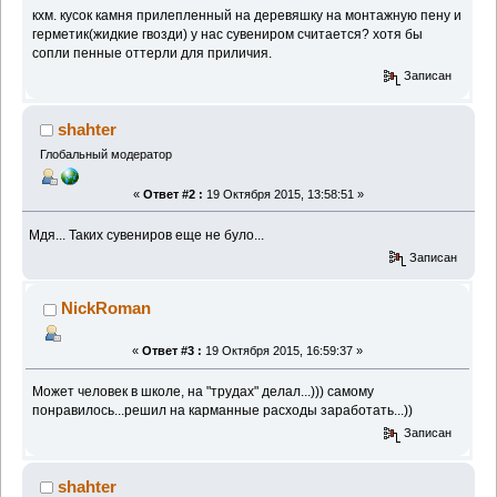
кхм. кусок камня прилепленный на деревяшку на монтажную пену и
герметик(жидкие гвозди) у нас сувениром считается? хотя бы
сопли пенные оттерли для приличия.
Записан
shahter
Глобальный модератор
«
Ответ #2 :
19 Октября 2015, 13:58:51 »
Мдя... Таких сувениров еще не було...
Записан
NickRoman
«
Ответ #3 :
19 Октября 2015, 16:59:37 »
Может человек в школе, на "трудах" делал...))) самому
понравилось...решил на карманные расходы заработать...))
Записан
shahter