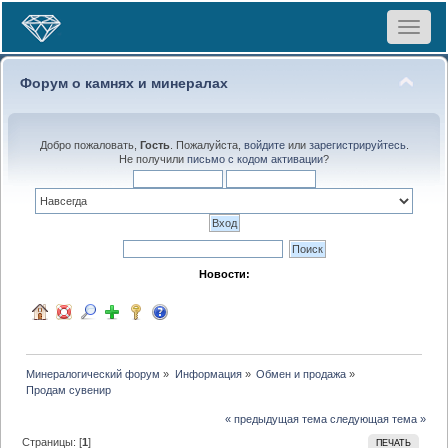
Toggle
navigat
Форум о камнях и минералах
Добро пожаловать,
Гость
. Пожалуйста,
войдите
или
зарегистрируйтесь
.
Не получили
письмо с кодом активации
?
Новости:
Минералогический форум
»
Информация
»
Обмен и продажа
»
Продам сувенир
« предыдущая тема
следующая тема »
Страницы: [
1
]
ПЕЧАТЬ