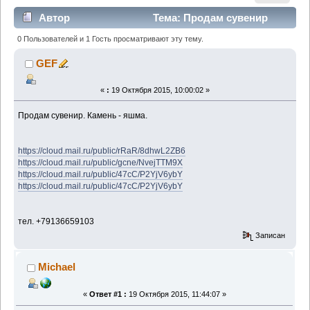
Автор
Тема: Продам сувенир
(Прочитано 1362 раз)
0 Пользователей и 1 Гость просматривают эту тему.
GEF
«
:
19 Октября 2015, 10:00:02 »
Продам сувенир. Камень - яшма.
https://cloud.mail.ru/public/rRaR/8dhwL2ZB6
https://cloud.mail.ru/public/gcne/NvejTTM9X
https://cloud.mail.ru/public/47cC/P2YjV6ybY
https://cloud.mail.ru/public/47cC/P2YjV6ybY
тел. +79136659103
Записан
Michael
«
Ответ #1 :
19 Октября 2015, 11:44:07 »