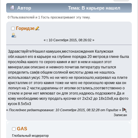
Автор
Тема: В карьере нашел
камушек полагаю это кальцит? (Прочитано 1434
0 Пользователей и 1 Гость просматривают эту тему.
раз)
Горидзе
«
:
10 Сентября 2015, 08:26:02 »
Здравствуйте!Нашел камушек,местонахождения Калужская
обл.нашел его в карьере на глубине порядка 20 метров,в глине была
прослойка какого то серого камня и вот в нем и нашел этот
минерал,как описано и немного почитав литературу пытался
определить сам)в общем соляной кислоты дома не нашлось
использовал уксус 70% но ни чего не произошло,нагревал на плите
кристаллик от этого камня тоже ни чего не произошло кроме как он
лопнул на 2 части,царапины от иголки остались,соответственно о
стекле и речи нет мягковат он для этого,надеюсь подскажите.Да и
кому необходимо могу продать кусочки от 2х2х2 до 18х10х8,на фото
кусок 8.5х5х3
«
Последнее редактирование: 10 Сентября 2015, 08:32:28 от Горидзе
»
Записан
GAS
Глобальный модератор