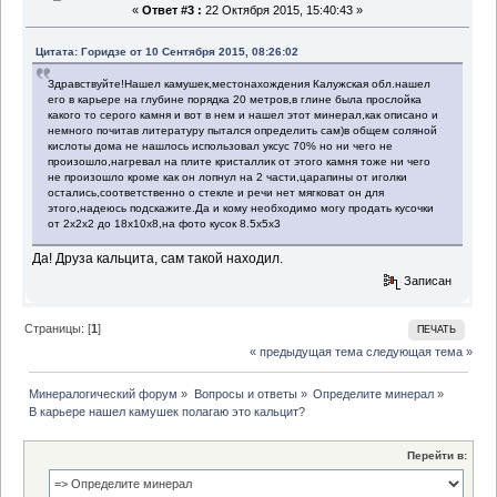
«
Ответ #3 :
22 Октября 2015, 15:40:43 »
Цитата: Горидзе от 10 Сентября 2015, 08:26:02
Здравствуйте!Нашел камушек,местонахождения Калужская обл.нашел
его в карьере на глубине порядка 20 метров,в глине была прослойка
какого то серого камня и вот в нем и нашел этот минерал,как описано и
немного почитав литературу пытался определить сам)в общем соляной
кислоты дома не нашлось использовал уксус 70% но ни чего не
произошло,нагревал на плите кристаллик от этого камня тоже ни чего
не произошло кроме как он лопнул на 2 части,царапины от иголки
остались,соответственно о стекле и речи нет мягковат он для
этого,надеюсь подскажите.Да и кому необходимо могу продать кусочки
от 2х2х2 до 18х10х8,на фото кусок 8.5х5х3
Да! Друза кальцита, сам такой находил.
Записан
Страницы: [
1
]
ПЕЧАТЬ
« предыдущая тема
следующая тема »
Минералогический форум
»
Вопросы и ответы
»
Определите минерал
»
В карьере нашел камушек полагаю это кальцит?
Перейти в: