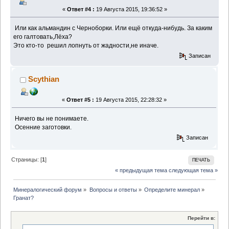
«
Ответ #4 :
19 Августа 2015, 19:36:52 »
Или как альмандин с Черноборки. Или ещё откуда-нибудь. За каким
его галтовать,Лёха?
Это кто-то решил лопнуть от жадности,не иначе.
Записан
Scythian
«
Ответ #5 :
19 Августа 2015, 22:28:32 »
Ничего вы не понимаете.
Осенние заготовки.
Записан
Страницы: [
1
]
ПЕЧАТЬ
« предыдущая тема
следующая тема »
Минералогический форум
»
Вопросы и ответы
»
Определите минерал
»
Гранат?
Перейти в: