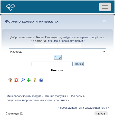
Toggle
navigat
Форум о камнях и минералах
Добро пожаловать,
Гость
. Пожалуйста,
войдите
или
зарегистрируйтесь
.
Не получили
письмо с кодом активации
?
Новости:
Минералогический форум
»
Общие форумы
»
Обо всём
»
видно что ставролит или как чтото непонятное?
« предыдущая тема
следующая тема »
Страницы: [
1
]
ПЕЧАТЬ