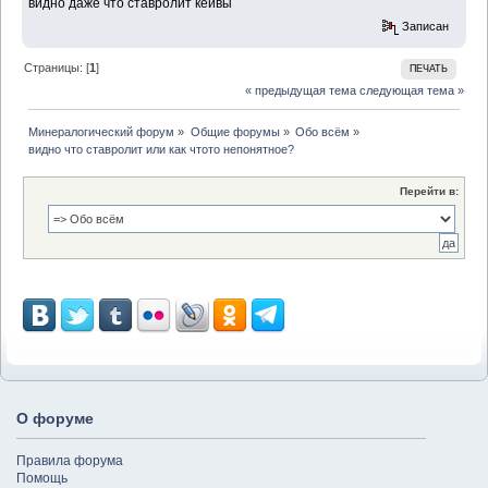
видно даже что ставролит кейвы
Записан
Страницы: [
1
]
ПЕЧАТЬ
« предыдущая тема
следующая тема »
Минералогический форум
»
Общие форумы
»
Обо всём
»
видно что ставролит или как чтото непонятное?
Перейти в:
О форуме
Правила форума
Помощь