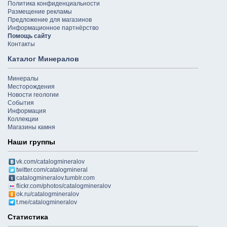
Политика конфиденциальности
Размещение рекламы
Предложение для магазинов
Информационное партнёрство
Помощь сайту
Контакты
Каталог Минералов
Минералы
Месторождения
Новости геологии
События
Информация
Коллекции
Магазины камня
Наши группы
vk.com/catalogmineralov
twitter.com/catalogmineral
catalogmineralov.tumblr.com
flickr.com/photos/catalogmineralov
ok.ru/catalogmineralov
t.me/catalogmineralov
Статистика