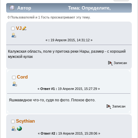
Автор
Тема: Определите,
пожалуйста (Прочитано 2503 раз)
0 Пользователей и 1 Гость просматривают эту тему.
VJ
«
:
19 Апреля 2015, 14:31:12 »
Калужская область, поле у притока реки Нары, размер - с хороший
мужской кулак
Записан
Cord
«
Ответ #1 :
19 Апреля 2015, 15:27:29 »
Яшмавидное что-то, судя по фото. Плохое фото.
Записан
Scythian
«
Ответ #2 :
19 Апреля 2015, 15:28:06 »