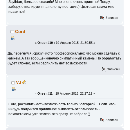
Scythian, большое спасибо! Мне очень-очень приятно! Поеду,
заберу, отполирую и на полочку поставлю) Цветовая гамма мне
нравится!
Записан
Cord
«
Ответ #10 :
19 Апреля 2015, 21:50:55 »
Да, перегнул я, сразу чисто профессионально: что можно сделать с
камнем. А так вообще- конечно симпатичный камень. Но обработать
будет сложно, если распилить нет возможности.
Записан
VJ
«
Ответ #11 :
19 Апреля 2015, 22:27:12 »
Cord, распилить есть возможность только болгаркой... Если что-
нибудь получится приличное выпилить-отполировать -
похвастаюсь) уже жалею, что сразу не забрала((
Записан