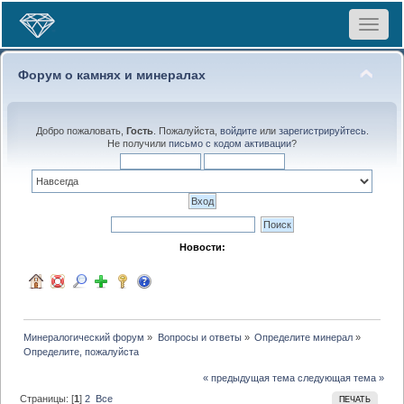
Toggle
navigat
Форум о камнях и минералах
Добро пожаловать,
Гость
. Пожалуйста,
войдите
или
зарегистрируйтесь
.
Не получили
письмо с кодом активации
?
Новости:
Минералогический форум
»
Вопросы и ответы
»
Определите минерал
»
Определите, пожалуйста
« предыдущая тема
следующая тема »
Страницы: [
1
]
2
Все
ПЕЧАТЬ