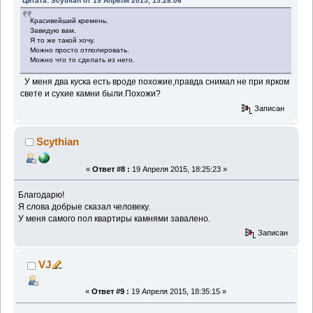
Цитата: Scythian от 19 Апреля 2015, 15:28:06
Красивейший кремень.
Завидую вам.
Я то же такой хочу.
Можно просто отполировать.
Можно что то сделать из него.
У меня два куска есть вроде похожие,правда снимал не при ярком
свете и сухие камни были.Похожи?
Записан
Scythian
«
Ответ #8 :
19 Апреля 2015, 18:25:23 »
Благодарю!
Я слова добрые сказал человеку.
У меня самого пол квартиры камнями завалено.
Записан
VJ
«
Ответ #9 :
19 Апреля 2015, 18:35:15 »