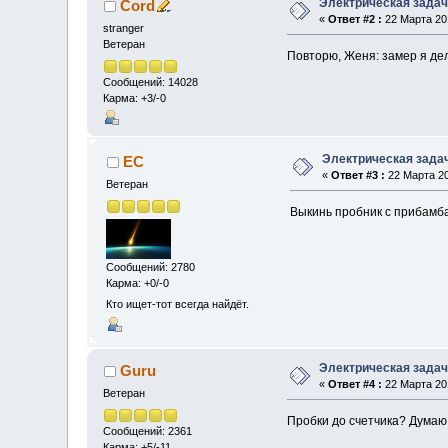
Электрическая зада
Cord
«
Ответ #2 :
22 Марта 201
stranger
Ветеран
Повторю, Женя: замер я дел
Сообщений: 14028
Карма: +3/-0
Электрическая зада
EC
«
Ответ #3 :
22 Марта 20
Ветеран
Выкинь пробник с прибамба
Сообщений: 2780
Карма: +0/-0
Кто ищет-тот всегда найдёт.
Электрическая зада
Guru
«
Ответ #4 :
22 Марта 201
Ветеран
Пробки до счетчика? Думаю,
Сообщений: 2361
Карма: +5/-11