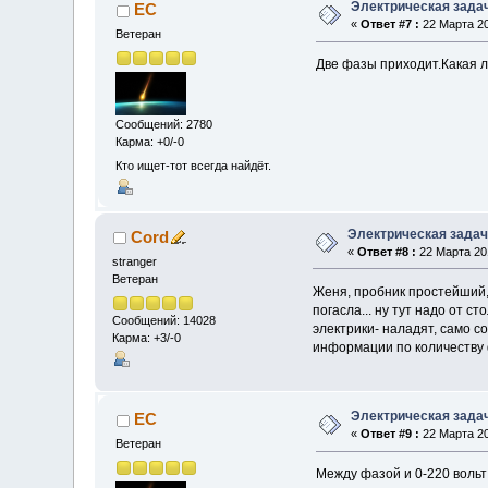
Электрическая зада
EC
«
Ответ #7 :
22 Марта 20
Ветеран
Две фазы приходит.Какая 
Сообщений: 2780
Карма: +0/-0
Кто ищет-тот всегда найдёт.
Электрическая зада
Cord
«
Ответ #8 :
22 Марта 201
stranger
Ветеран
Женя, пробник простейший, 
погасла... ну тут надо от 
Сообщений: 14028
электрики- наладят, само с
Карма: +3/-0
информации по количеству ф
Электрическая зада
EC
«
Ответ #9 :
22 Марта 20
Ветеран
Между фазой и 0-220 вольт