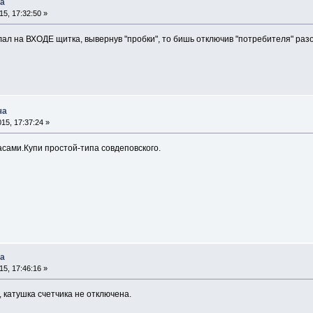
ча
5, 17:32:50 »
ал на ВХОДЕ щитка, вывернув "пробки", то бишь отключив "потребителя" разо
ча
15, 17:37:24 »
сами.Купи простой-типа совдеповского.
ча
5, 17:46:16 »
 катушка счетчика не отключена.