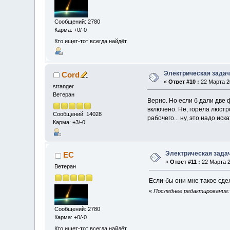
Сообщений: 2780
Карма: +0/-0
Кто ищет-тот всегда найдёт.
Электрическая зада
Cord
«
Ответ #10 :
22 Марта 20
stranger
Ветеран
Верно. Но если б дали две 
включено. Не, горела люстр
Сообщений: 14028
рабочего... ну, это надо иск
Карма: +3/-0
Электрическая зада
EC
«
Ответ #11 :
22 Марта 2
Ветеран
Если-бы они мне такое сд
«
Последнее редактирование: 
Сообщений: 2780
Карма: +0/-0
Кто ищет-тот всегда найдёт.