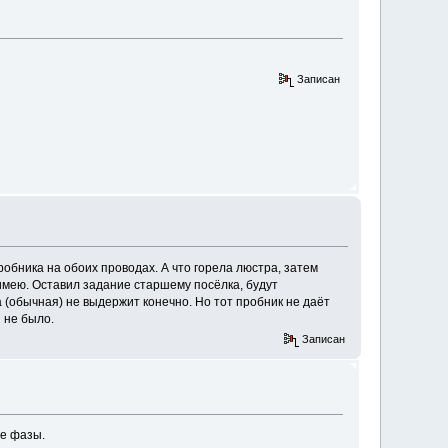
Записан
обника на обоих проводах. А что горела люстра, затем
е имею. Оставил задание старшему посёлка, будут
а (обычная) не выдержит конечно. Но тот пробник не даёт
 не было.
Записан
ве фазы.