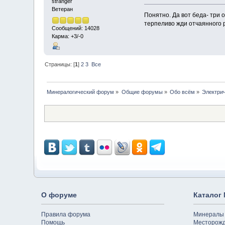
stranger
Ветеран
Понятно. Да вот беда- три 
терпеливо жди отчаянного 
Сообщений: 14028
Карма: +3/-0
Страницы: [
1
]
2
3
Все
Минералогический форум
»
Общие форумы
»
Обо всём
»
Электри
О форуме
Каталог
Правила форума
Минералы
Помощь
Месторож