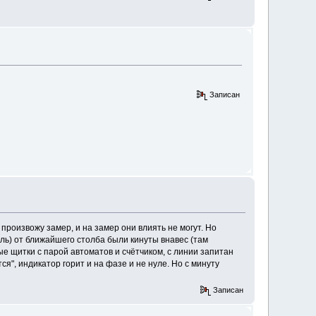
Записан
 произвожу замер, и на замер они влиять не могут. Но
ль) от ближайшего столба были кинуты внавес (там
ые щитки с парой автоматов и счётчиком, с линии запитан
ся", индикатор горит и на фазе и не нуле. Но с минуту
Записан