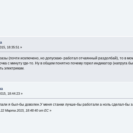
ча
15, 18:35:51 »
фазы (почти исключено, но допускаю- работал отчаянный раздолбай), то в мо
очка с минуту где-то. Ну в общем понятно почему горел индикатор (напруга б
ать электрикам.
ча
015, 18:44:23 »
елали я был-бы доволен.У меня станки лучше-бы работали а ноль сделал-
22 Марта 2015, 18:48:40 от EC
»