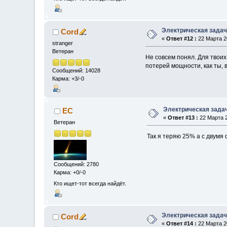
Электрическая зада
Cord
«
Ответ #12 :
22 Марта 20
stranger
Ветеран
Не совсем понял. Для твои
потерей мощности, как ты, 
Сообщений: 14028
Карма: +3/-0
Электрическая зада
EC
«
Ответ #13 :
22 Марта 2
Ветеран
Так я теряю 25% а с двум
Сообщений: 2780
Карма: +0/-0
Кто ищет-тот всегда найдёт.
Электрическая зада
Cord
«
Ответ #14 :
22 Марта 20