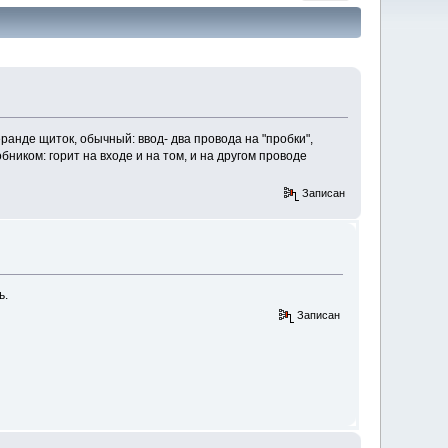
еранде щиток, обычный: ввод- два провода на "пробки",
бником: горит на входе и на том, и на другом проводе
Записан
ь.
Записан