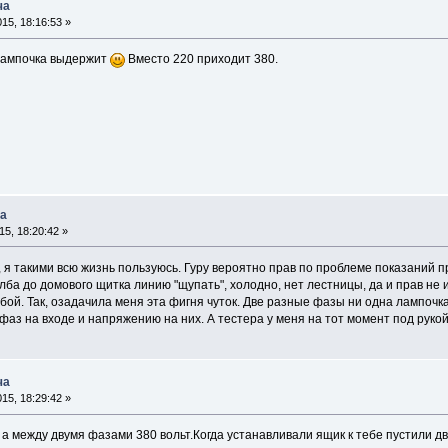
ча
15, 18:16:53 »
лампочка выдержит
Вместо 220 приходит 380.
ча
5, 18:20:42 »
я такими всю жизнь пользуюсь. Гуру вероятно прав по проблеме показаний пр
столба до домового щитка линию "щупать", холодно, нет лестницы, да и прав н
обой. Так, озадачила меня эта фигня чуток. Две разные фазы ни одна лампочк
аз на входе и напряжению на них. А тестера у меня на тот момент под рукой
ча
15, 18:29:42 »
 а между двумя фазами 380 вольт.Когда устанавливали ящик к тебе пустили д