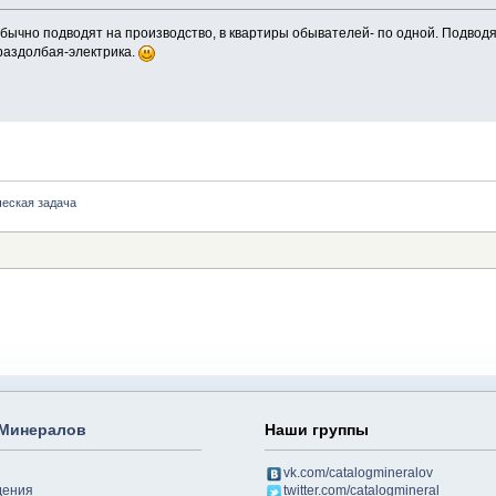
обычно подводят на производство, в квартиры обывателей- по одной. Подводят
раздолбая-электрика.
ческая задача
 Минералов
Наши группы
vk.com/catalogmineralov
дения
twitter.com/catalogmineral