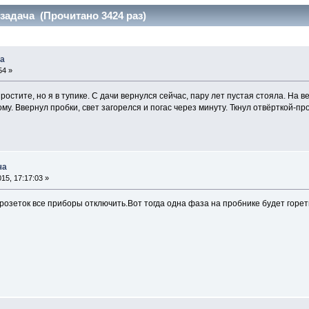
задача (Прочитано 3424 раз)
ча
54 »
остите, но я в тупике. С дачи вернулся сейчас, пару лет пустая стояла. На в
му. Ввернул пробки, свет загорелся и погас через минуту. Ткнул отвёрткой-про
ча
15, 17:17:03 »
озеток все приборы отключить.Вот тогда одна фаза на пробнике будет горет