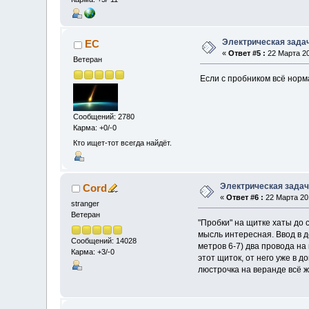
Электрическая зада
EC
«
Ответ #5 :
22 Марта 20
Ветеран
Если с пробником всё норм
Сообщений: 2780
Карма: +0/-0
Кто ищет-тот всегда найдёт.
Электрическая зада
Cord
«
Ответ #6 :
22 Марта 201
stranger
Ветеран
"Пробки" на щитке хаты до с
мысль интересная. Ввод в д
Сообщений: 14028
метров 6-7) два провода на
Карма: +3/-0
этот щиток, от него уже в д
люстрочка на веранде всё ж