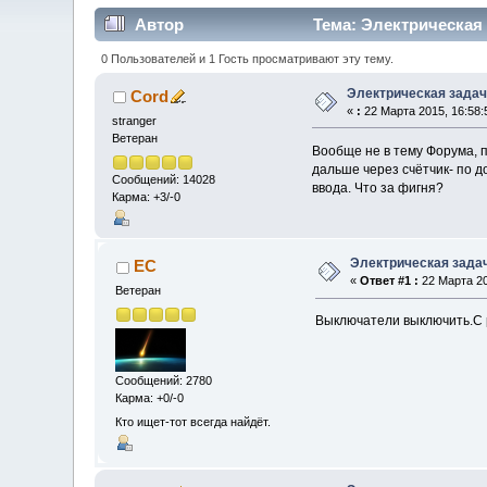
Автор
Тема: Электрическая 
0 Пользователей и 1 Гость просматривают эту тему.
Электрическая зада
Cord
«
:
22 Марта 2015, 16:58:
stranger
Ветеран
Вообще не в тему Форума, пр
дальше через счётчик- по до
Сообщений: 14028
ввода. Что за фигня?
Карма: +3/-0
Электрическая зада
EC
«
Ответ #1 :
22 Марта 20
Ветеран
Выключатели выключить.С р
Сообщений: 2780
Карма: +0/-0
Кто ищет-тот всегда найдёт.