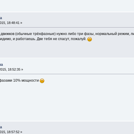
ча
15, 18:48:41 »
х движков (обычные трёхфазные) нужно либо три фазы, нормальный режим, ли
видимо, и работаешь. Две тебя не спасут, пожалуй.
ча
015, 18:52:35 »
я фазами 10% мощности
ча
15, 18:57:52 »