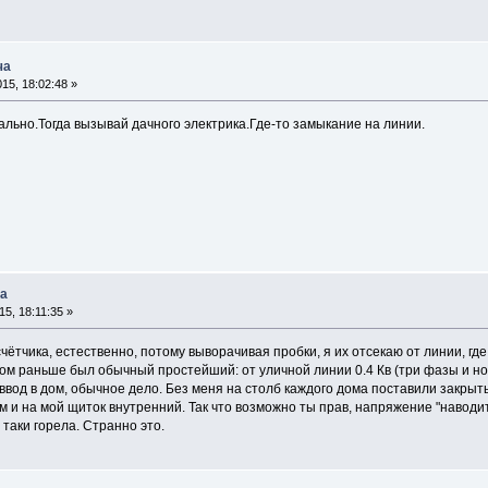
ча
15, 18:02:48 »
ально.Тогда вызывай дачного электрика.Где-то замыкание на линии.
ча
5, 18:11:35 »
чётчика, естественно, потому выворачивая пробки, я их отсекаю от линии, где
ом раньше был обычный простейший: от уличной линии 0.4 Кв (три фазы и но
 ввод в дом, обычное дело. Без меня на столб каждого дома поставили закрыт
ом и на мой щиток внутренний. Так что возможно ты прав, напряжение "наводит
 таки горела. Странно это.