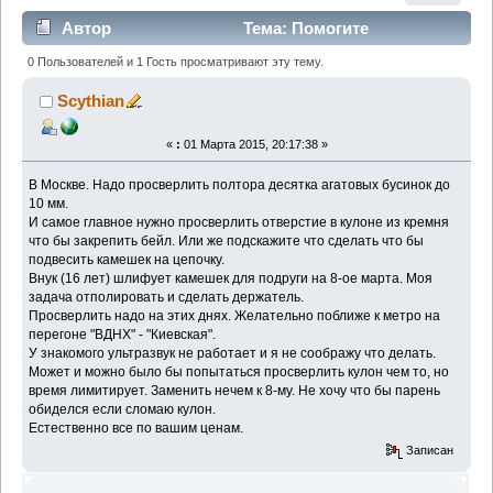
Автор
Тема: Помогите
просверлить кремень и агаты (Прочитано 8011 раз)
0 Пользователей и 1 Гость просматривают эту тему.
Scythian
«
:
01 Марта 2015, 20:17:38 »
В Москве. Надо просверлить полтора десятка агатовых бусинок до
10 мм.
И самое главное нужно просверлить отверстие в кулоне из кремня
что бы закрепить бейл. Или же подскажите что сделать что бы
подвесить камешек на цепочку.
Внук (16 лет) шлифует камешек для подруги на 8-ое марта. Моя
задача отполировать и сделать держатель.
Просверлить надо на этих днях. Желательно поближе к метро на
перегоне "ВДНХ" - "Киевская".
У знакомого ультразвук не работает и я не соображу что делать.
Может и можно было бы попытаться просверлить кулон чем то, но
время лимитирует. Заменить нечем к 8-му. Не хочу что бы парень
обиделся если сломаю кулон.
Естественно все по вашим ценам.
Записан