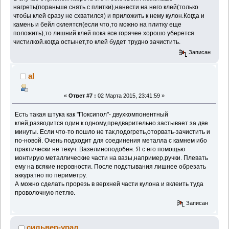
нагреть(пораньше снять с плитки),нанести на него клей(только
чтобы клей сразу не схватился) и приложить к нему кулон.Когда и
камень и бейл склеятся(если что,то можно на плитку еще
положить),то лишний клей пока все горячее хорошо уберется
чистилкой.когда остынет,то клей будет трудно зачистить.
Записан
al
«
Ответ #7 :
02 Марта 2015, 23:41:59 »
Есть такая штука как "Поксипол"- двухкомпонентный
клей,разводится один к одному,предварительно застывает за две
минуты. Если что-то пошло не так,подогреть,оторвать-зачистить и
по-новой. Очень подходит для соединения металла с камнем ибо
практически не текуч. Вазелиноподобен. Я с его помощью
монтирую металлические части на вазы,например,ручки. Плевать
ему на всякие неровности. После подстывания лишнее обрезать
аккуратно по периметру.
А можно сделать прорезь в верхней части кулона и вклеить туда
проволочную петлю.
Записан
сильвер-урал