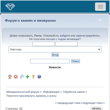
Toggle
navigat
Форум о камнях и минералах
Добро пожаловать,
Гость
. Пожалуйста,
войдите
или
зарегистрируйтесь
.
Не получили
письмо с кодом активации
?
Новости:
Минералогический форум
»
Информация
»
Обработка камня
»
Помогите просверлить кремень и агаты
« предыдущая тема
следующая тема »
Страницы: [
1
]
ПЕЧАТЬ