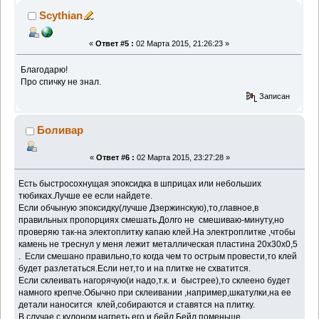
Scythian
«
Ответ #5 :
02 Марта 2015, 21:26:23 »
Благодарю!
Про спичку не знал.
Записан
Боливар
«
Ответ #6 :
02 Марта 2015, 23:27:28 »
Есть быстросохнущая эпоксидка в шприцах или небольших
тюбиках.Лучше ее если найдете.
Если обчыную эпоксидку(лучше Дзержинскую),то,главное,в
правильных пропорциях смешать.Долго не смешиваю-минуту,но
проверяю так-на электоплитку капаю клей.На электроплитке ,чтобы
камень не треснул у меня лежит металлическая пластина 20х30х0,5
. Если смешано правильно,то когда чем то острым провести,то клей
будет разлетаться.Если нет,то и на плитке не схватится.
Если склеивать нагорячую(и надо,т.к. и быстрее),то склеено будет
намного крепче.Обычно при склеивании ,например,шкатулки,на ее
детали наносится клей,собираются и ставятся на плитку.
В случае с кулоном нагреть его и бейл.Бейл поменьше