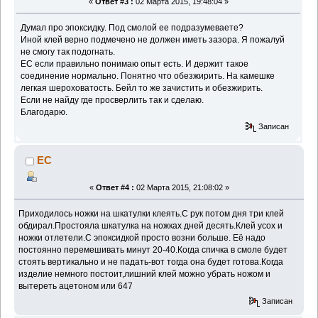
«
Ответ #3 :
02 Марта 2015, 19:48:04 »
Думал про эпоксидку. Под смолой ее подразумеваете?
Иной клей верно подмечено не должен иметь зазора. Я пожалуй
не смогу так подогнать.
ЕС если правильно понимаю опыт есть. И держит такое
соединение нормально. Понятно что обезжирить. На камешке
легкая шероховатость. Бейл то же зачистить и обезжирить.
Если не найду где просверлить так и сделаю.
Благодарю.
Записан
EC
«
Ответ #4 :
02 Марта 2015, 21:08:02 »
Приходилось ножки на шкатулки клеять.С рук потом дня три клей
обдирал.Простояла шкатулка на ножках дней десять.Клей усох и
ножки отлетели.С эпоксидкой просто возни больше. Её надо
постоянно перемешивать минут 20-40.Когда спичка в смоле будет
стоять вертикально и не падать-вот тогда она будет готова.Когда
изделие немного постоит,лишний клей можно убрать ножом и
вытереть ацетоном или 647
Записан