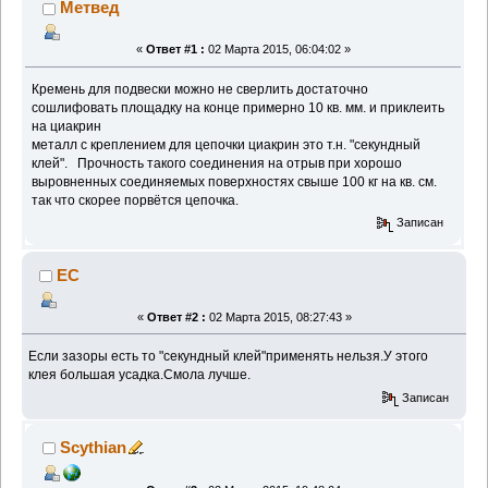
Метвед
«
Ответ #1 :
02 Марта 2015, 06:04:02 »
Кремень для подвески можно не сверлить достаточно
сошлифовать площадку на конце примерно 10 кв. мм. и приклеить
на циакрин
металл с креплением для цепочки циакрин это т.н. "секундный
клей". Прочность такого соединения на отрыв при хорошо
выровненных соединяемых поверхностях свыше 100 кг на кв. см.
так что скорее порвётся цепочка.
Записан
EC
«
Ответ #2 :
02 Марта 2015, 08:27:43 »
Если зазоры есть то "секундный клей"применять нельзя.У этого
клея большая усадка.Смола лучше.
Записан
Scythian