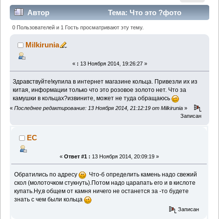
Автор
Тема: Что это ?фото
прилагается! (Прочитано 3416 раз)
0 Пользователей и 1 Гость просматривают эту тему.
Milkirunia
«
:
13 Ноября 2014, 19:26:27 »
Здравствуйте!купила в интернет магазине кольца. Привезли их из
китая, информации только что это розовое золото нет. Что за
камушки в кольцах?извините, может не туда обращаюсь
«
Последнее редактирование: 13 Ноября 2014, 21:12:19 от Milkirunia
»
Записан
EC
«
Ответ #1 :
13 Ноября 2014, 20:09:19 »
Обратились по адресу
Что-б определить камень надо свежий
скол (молоточком стукнуть).Потом надо царапать его и в кислоте
купать.Ну,в общем от камня ничего не останется за -то будете
знать с чем были кольца
Записан