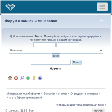
Toggle
navigat
Форум о камнях и минералах
Добро пожаловать,
Гость
. Пожалуйста,
войдите
или
зарегистрируйтесь
.
Не получили
письмо с кодом активации
?
Новости:
Минералогический форум
»
Вопросы и ответы
»
Определите минерал
»
Что это ?фото прилагается!
« предыдущая тема
следующая тема »
Страницы: [
1
]
2
3
Все
ПЕЧАТЬ