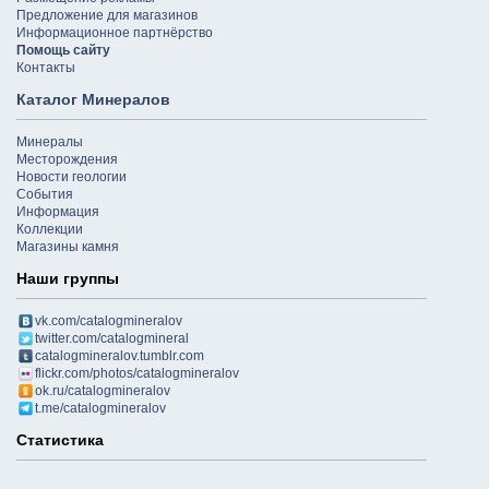
Предложение для магазинов
Информационное партнёрство
Помощь сайту
Контакты
Каталог Минералов
Минералы
Месторождения
Новости геологии
События
Информация
Коллекции
Магазины камня
Наши группы
vk.com/catalogmineralov
twitter.com/catalogmineral
catalogmineralov.tumblr.com
flickr.com/photos/catalogmineralov
ok.ru/catalogmineralov
t.me/catalogmineralov
Статистика