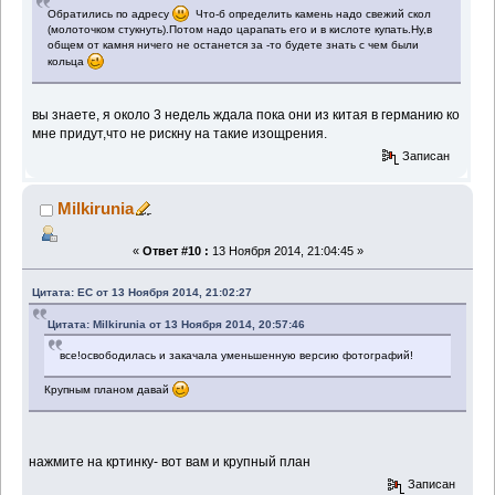
Обратились по адресу
Что-б определить камень надо свежий скол
(молоточком стукнуть).Потом надо царапать его и в кислоте купать.Ну,в
общем от камня ничего не останется за -то будете знать с чем были
кольца
вы знаете, я около 3 недель ждала пока они из китая в германию ко
мне придут,что не рискну на такие изощрения.
Записан
Milkirunia
«
Ответ #10 :
13 Ноября 2014, 21:04:45 »
Цитата: EC от 13 Ноября 2014, 21:02:27
Цитата: Milkirunia от 13 Ноября 2014, 20:57:46
все!освободилась и закачала уменьшенную версию фотографий!
Крупным планом давай
нажмите на кртинку- вот вам и крупный план
Записан