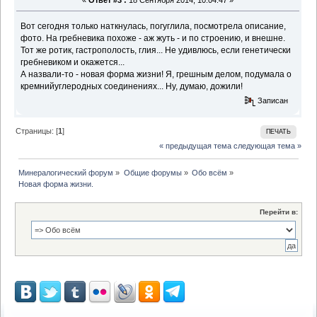
Вот сегодня только наткнулась, погуглила, посмотрела описание,
фото. На гребневика похоже - аж жуть - и по строению, и внешне.
Тот же ротик, гастрополость, глия... Не удивлюсь, если генетически
гребневиком и окажется...
А назвали-то - новая форма жизни! Я, грешным делом, подумала о
кремнийуглеродных соединениях... Ну, думаю, дожили!
Записан
Страницы: [
1
]
ПЕЧАТЬ
« предыдущая тема
следующая тема »
Минералогический форум
»
Общие форумы
»
Обо всём
»
Новая форма жизни.
Перейти в: