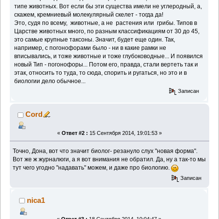
типе животных. Вот если бы эти существа имели не углеродный, а,
скажем, кремниевый молекулярный скелет - тогда да!
Это, судя по всему, животные, а не растения или грибы. Типов в
Царстве животных много, по разным классификациям от 30 до 45,
это самые крупные таксоны. Значит, будет еще один. Так,
например, с погонофорами было - ни в какие рамки не
вписывались, и тоже животные и тоже глубоководные... И появился
новый Тип - погонофоры... Потом его, правда, стали вертеть так и
этак, относить то туда, то сюда, спорить и ругаться, но это и в
биологии дело обычное...
Записан
Cord
«
Ответ #2 :
15 Сентября 2014, 19:01:53 »
Точно, Дона, вот что значит биолог- резануло слух "новая форма".
Вот же ж журналюги, а я вот внимания не обратил. Да, ну а так-то мы
тут чего угодно "надавать" можем, и даже про биологию.
Записан
nica1
«
Ответ #3 :
18 Сентября 2014, 10:04:47 »