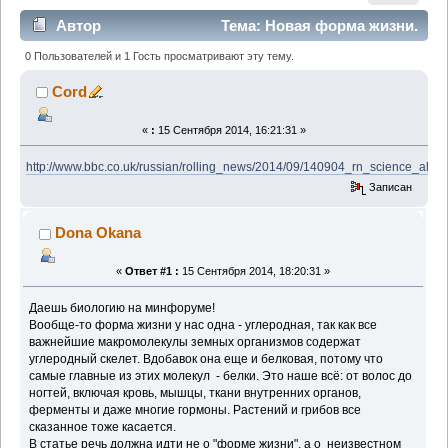
Автор
Тема: Новая форма жизни.
(Прочитано 1145 раз)
0 Пользователей и 1 Гость просматривают эту тему.
Cord
«
:
15 Сентября 2014, 16:21:31 »
http://www.bbc.co.uk/russian/rolling_news/2014/09/140904_rn_science_alien_
Записан
Dona Okana
«
Ответ #1 :
15 Сентября 2014, 18:20:31 »
Даешь биологию на минфоруме!
Вообще-то форма жизни у нас одна - углеродная, так как все
важнейшие макромолекулы земных организмов содержат
углеродный скелет. Вдобавок она еще и белковая, потому что
самые главные из этих молекул - белки. Это наше всё: от волос до
ногтей, включая кровь, мышцы, ткани внутренних органов,
ферменты и даже многие гормоны. Растений и грибов все
сказанное тоже касается.
В статье речь должна идти не о "форме жизни", а о неизвестном