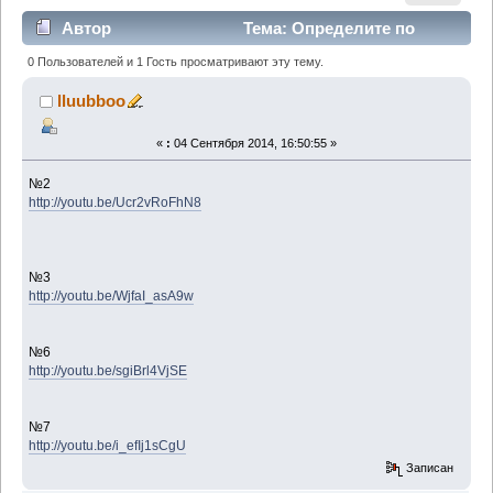
Автор
Тема: Определите по
видео (в ютубе) камни? (Прочитано 1274 раз)
0 Пользователей и 1 Гость просматривают эту тему.
lluubboo
«
:
04 Сентября 2014, 16:50:55 »
№2
http://youtu.be/Ucr2vRoFhN8
№3
http://youtu.be/WjfaI_asA9w
№6
http://youtu.be/sgiBrl4VjSE
№7
http://youtu.be/i_efIj1sCgU
Записан