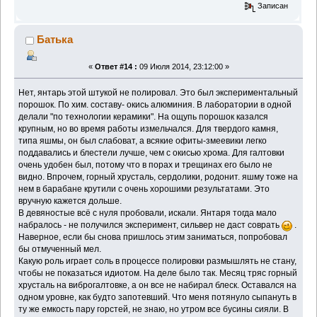
Записан
Батька
«
Ответ #14 :
09 Июля 2014, 23:12:00 »
Нет, янтарь этой штукой не полировал. Это был экспериментальный
порошок. По хим. составу- окись алюминия. В лаборатории в одной
делали "по технологии керамики". На ощупь порошок казался
крупным, но во время работы измельчался. Для твердого камня,
типа яшмы, он был слабоват, а всякие офиты-змеевики легко
поддавались и блестели лучше, чем с окисью хрома. Для галтовки
очень удобен был, потому что в порах и трещинах его было не
видно. Впрочем, горный хрусталь, сердолики, родонит. яшму тоже на
нем в барабане крутили с очень хорошими результатами. Это
вручную кажется дольше.
В девяностые всё с нуля пробовали, искали. Янтаря тогда мало
набралось - не получился эксперимент, сильвер не даст соврать
.
Наверное, если бы снова пришлось этим заниматься, попробовал
бы отмученный мел.
Какую роль играет соль в процессе полировки размышлять не стану,
чтобы не показаться идиотом. На деле было так. Месяц тряс горный
хрусталь на виброгалтовке, а он все не набирал блеск. Оставался на
одном уровне, как будто запотевший. Что меня потянуло сыпануть в
ту же емкость пару горстей, не знаю, но утром все бусины сияли. В