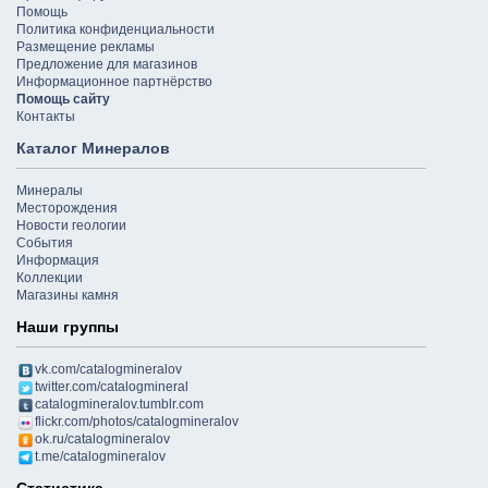
Помощь
Политика конфиденциальности
Размещение рекламы
Предложение для магазинов
Информационное партнёрство
Помощь сайту
Контакты
Каталог Минералов
Минералы
Месторождения
Новости геологии
События
Информация
Коллекции
Магазины камня
Наши группы
vk.com/catalogmineralov
twitter.com/catalogmineral
catalogmineralov.tumblr.com
flickr.com/photos/catalogmineralov
ok.ru/catalogmineralov
t.me/catalogmineralov
Статистика