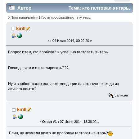
Автор
Тема: кто галтовал янтарь,
подскажите... (Прочитано 32465 раз)
0 Пользователей и 1 Гость просматривают эту тему.
kirill
«
:
04 Июля 2014, 00:20:20 »
Вопрос к тем, кто пробовал и успешно галтовать янтарь.
Господа, чем и как полировать???
Ну и вообще, какие есть рекомендации на этот счет, исходя из
личного опыта?
Записан
kirill
«
Ответ #1 :
07 Июля 2014, 13:38:02 »
Блин, ну неужели никто не пробовал галтовать янтарь?