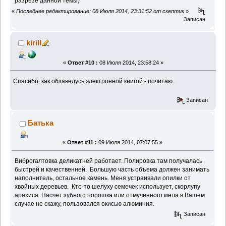
разрезе данной темы)
«
Последнее редактирование: 08 Июля 2014, 23:31:52 от скептик
»
Записан
kirill
«
Ответ #10 :
08 Июля 2014, 23:58:24 »
Спасибо, как обзаведусь электронной книгой - почитаю.
Записан
Батька
«
Ответ #11 :
09 Июля 2014, 07:07:55 »
Виброгалтовка деликатней работает. Полировка там получалась
быстрей и качественней. Большую часть объема должен занимать
наполнитель, остальное камень. Меня устраивали опилки от
хвойных деревьев. Кто-то шелуху семечек использует, скорлупу
арахиса. Насчет зубного порошка или отмученного мела в Вашем
случае не скажу, пользовался окисью алюминия.
Записан