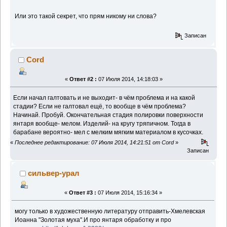
Или это такой секрет, что прям никому ни слова?
Записан
Cord
«
Ответ #2 :
07 Июля 2014, 14:18:03 »
Если начал галтовать и не выходит- в чём проблема и на какой
стадии? Если не галтовал ещё, то вообще в чём проблема?
Начинай. Пробуй. Окончательная стадия полировки поверхности
янтаря вообще- мелом. Изделий- на кругу тряпичном. Тогда в
барабане вероятно- мел с мелким мягким материалом в кусочках.
«
Последнее редактирование: 07 Июля 2014, 14:21:51 от Cord
»
Записан
сильвер-урал
«
Ответ #3 :
07 Июля 2014, 15:16:34 »
могу только в художественную литературу отправить-Хмелевская
Иоанна "Золотая муха".И про янтаря обработку и про