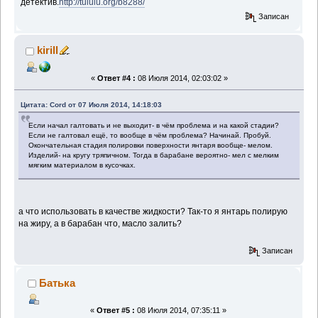
детектив.
http://tululu.org/b8288/
Записан
kirill
«
Ответ #4 :
08 Июля 2014, 02:03:02 »
Цитата: Cord от 07 Июля 2014, 14:18:03
Если начал галтовать и не выходит- в чём проблема и на какой стадии?
Если не галтовал ещё, то вообще в чём проблема? Начинай. Пробуй.
Окончательная стадия полировки поверхности янтаря вообще- мелом.
Изделий- на кругу тряпичном. Тогда в барабане вероятно- мел с мелким
мягким материалом в кусочках.
а что использовать в качестве жидкости? Так-то я янтарь полирую
на жиру, а в барабан что, масло залить?
Записан
Батька
«
Ответ #5 :
08 Июля 2014, 07:35:11 »