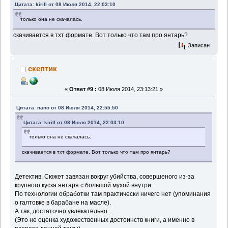
Цитата: kirill от 08 Июля 2014, 22:03:10
только она не скачалась.
скачивается в тхт формате. Вот только что там про янтарь?
Записан
скептик
«
Ответ #9 :
08 Июля 2014, 23:13:21 »
Цитата: nano от 08 Июля 2014, 22:55:50
Цитата: kirill от 08 Июля 2014, 22:03:10
только она не скачалась.
скачивается в тхт формате. Вот только что там про янтарь?
Детектив. Сюжет завязан вокруг убийства, совершеного из-за
крупного куска янтаря с большой мухой внутри.
По технологии обработки там практически ничего нет (упоминания
о галтовке в барабане на масле).
А так, достаточно увлекательно...
(Это не оценка художественных достоинств книги, а именно в