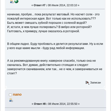
«
Ответ #7 :
08 Июля 2014, 22:03:10 »
начинаю, пробую... пока результат матовый. Но насчет соли - это
пожалуй интересная идея. Вот только как ее использовать???
Быть может смешать зубной порошок с соленой водой?
И, кстати, в чем лучше полировать? В вибро или роторной?
Галтовать, к примеру, лучше оказалось в роторной.
В общем ладно. Буду пробовать и делится результатами. Ну а если
у кого еще какие мысли - буду рад любой информации.
А за рекомендованную книгу. наверное спасибо, только она не
скачалась. Вот думаю, действительно стоящая и следует
заморочится скачиванием, или так... не о чем, и заморачиваться не
стоит?
Записан
nano
«
Ответ #8 :
08 Июля 2014, 22:55:50 »