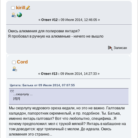
kirill
«
Ответ #12 :
09 Июля 2014, 12:46:05 »
Окись алюминия для полировки янтаря?
Я пробовал в ручную на алюминьке - ничего не вышло
Записан
Cord
«
Ответ #13 :
09 Июля 2014, 14:27:33 »
Цитата: Батька от 09 Июля 2014, 07:07:55
...скорлупу ...
[/l][/l]
Мы скорлупу кедрового ореха кидали, но это не важно. Галтовали
халцедон, папоротник окремнелый, и пр. подобное. Ты. Батька,
именно янтарь галтовал? Вот что любопытно, специфика...Я
почему предположил: мел с трухой мягкой? Янтарь в кабашоне на
том доводится: круг тряпичный с мелом. До идеала. Окись
алюминия это странно...