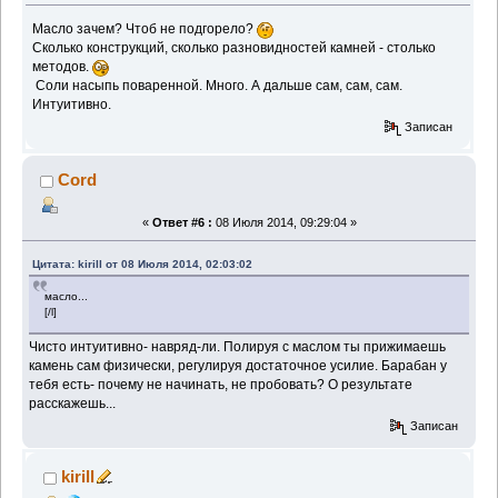
Масло зачем? Чтоб не подгорело?
Сколько конструкций, сколько разновидностей камней - столько
методов.
Соли насыпь поваренной. Много. А дальше сам, сам, сам.
Интуитивно.
Записан
Cord
«
Ответ #6 :
08 Июля 2014, 09:29:04 »
Цитата: kirill от 08 Июля 2014, 02:03:02
масло...
[/l]
Чисто интуитивно- навряд-ли. Полируя с маслом ты прижимаешь
камень сам физически, регулируя достаточное усилие. Барабан у
тебя есть- почему не начинать, не пробовать? О результате
расскажешь...
Записан
kirill