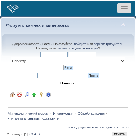
Toggle
navigat
Форум о камнях и минералах
Добро пожаловать,
Гость
. Пожалуйста,
войдите
или
зарегистрируйтесь
.
Не получили
письмо с кодом активации
?
Новости:
Минералогический форум
»
Информация
»
Обработка камня
»
кто галтовал янтарь, подскажите...
« предыдущая тема
следующая тема »
Страницы: [
1
]
2
3
4
Все
ПЕЧАТЬ