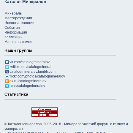
Каталог Минералов
Минералы
Месторождения
Новости геологии
События
Информация
Коллекции
Магазины камня
Наши группы
vk.com/catalogmineralov
twitter.com/catalogmineral
catalogmineralov.tumblr.com
flickr.com/photos/catalogmineralov
ok.ru/catalogmineralov
t.me/catalogmineralov
Статистика
© Каталог Минералов, 2005-2018 -
Минералогический форум: о камнях и
минералах
.