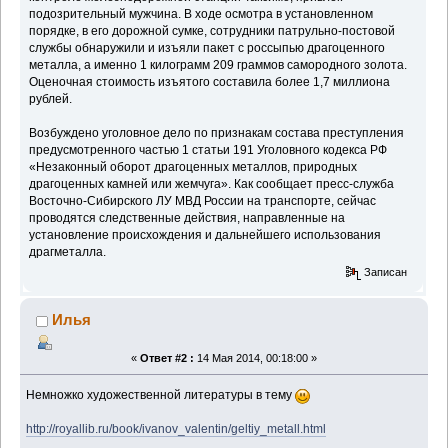
подозрительный мужчина. В ходе осмотра в установленном
порядке, в его дорожной сумке, сотрудники патрульно-постовой
службы обнаружили и изъяли пакет с россыпью драгоценного
металла, а именно 1 килограмм 209 граммов самородного золота.
Оценочная стоимость изъятого составила более 1,7 миллиона
рублей.
Возбуждено уголовное дело по признакам состава преступления
предусмотренного частью 1 статьи 191 Уголовного кодекса РФ
«Незаконный оборот драгоценных металлов, природных
драгоценных камней или жемчуга». Как сообщает пресс-служба
Восточно-Сибирского ЛУ МВД России на транспорте, сейчас
проводятся следственные действия, направленные на
установление происхождения и дальнейшего использования
драгметалла.
Записан
Илья
«
Ответ #2 :
14 Мая 2014, 00:18:00 »
Немножко художественной литературы в тему
http://royallib.ru/book/ivanov_valentin/geltiy_metall.html