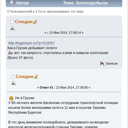
Автор
Тема: Золотодобыча
(Прочитано 1912 раз)
0 Пользователей и 1 Гость просматривают эту тему.
Слюдян
«
:
13 Мая 2014, 17:08:14 »
http://bigpicture.ru/?p=510057
Как в Грузии добывают золото
Да, вот так запросто, спустились к реке и намыли золотишка!
(Всего 37 фото)
Записан
Слюдян
«
Ответ #1 :
13 Мая 2014, 17:38:58 »
Не в Грузии
У 60-летнего жителя Шелехова сотрудники транспортной полиции
изъяли более килограмма золота 11 мая в поселке Таксимо
Республики Бурятия.
В тот день внимание полицейского, дежурившего на входном
контроле железнодорожной станции Таксимо, привлек