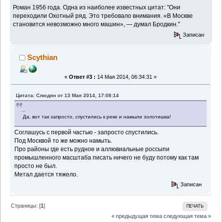
Роман 1956 года. Одна из наиболее известных цитат: "Они
переходили Охотный ряд. Это требовало внимания. «В Москве
становится невозможно много машин», — думал Бродкин."
Записан
Scythian
«
Ответ #3 :
14 Мая 2014, 06:34:31 »
Цитата: Слюдян от 13 Мая 2014, 17:08:14
...
Да, вот так запросто, спустились к реке и намыли золотишка!
Соглашусь с первой частью - запросто спустились.
Под Москвой то же можно намыть.
Про районы где есть рудное и аллювиальные россыпи
промышленного масштаба писать ничего не буду потому как там
просто не был.
Метал дается тяжело.
Записан
Страницы: [
1
]
ПЕЧАТЬ
« предыдущая тема
следующая тема »