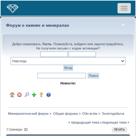
Toggle
navigat
Форум о камнях и минералах
Добро пожаловать,
Гость
. Пожалуйста,
войдите
или
зарегистрируйтесь
.
Не получили
письмо с кодом активации
?
Новости:
Минералогический форум
»
Общие форумы
»
Обо всём
»
Золотодобыча
« предыдущая тема
следующая тема »
Страницы: [
1
]
ПЕЧАТЬ