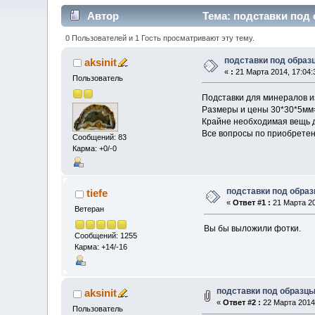
Автор
Тема: подставки под 
0 Пользователей и 1 Гость просматривают эту тему.
подставки под образ
aksinit
«
:
21 Марта 2014, 17:04:
Пользователь
Подставки для минералов из
Размеры и цены 30*30*5мм=
Крайне необходимая вещь 
Все вопросы по приобретени
Сообщений: 83
Карма: +0/-0
подставки под обра
tiefe
«
Ответ #1 :
21 Марта 20
Ветеран
Вы бы выложили фотки.
Сообщений: 1255
Карма: +14/-16
подставки под образц
aksinit
«
Ответ #2 :
22 Марта 2014,
Пользователь