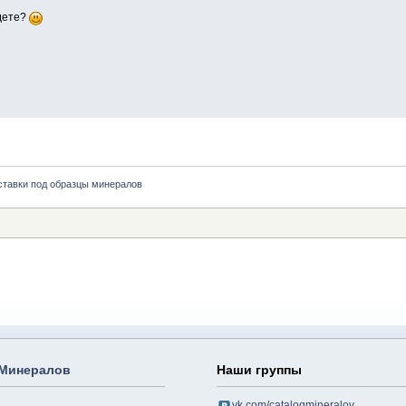
дете?
ставки под образцы минералов
 Минералов
Наши группы
vk.com/catalogmineralov