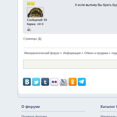
А если выложу Вы брать бу
Сообщений: 83
Карма: +0/-0
Страницы: [
1
]
Минералогический форум
»
Информация
»
Обмен и продажа
»
под
О форуме
Каталог
Правила форума
Минералы