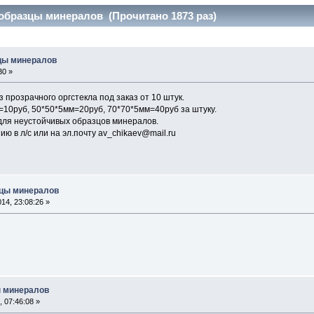
образцы минералов (Прочитано 1873 раз)
цы минералов
30 »
 прозрачного оргстекла под заказ от 10 штук.
10руб, 50*50*5мм=20руб, 70*70*5мм=40руб за штуку.
для неустойчивых образцов минералов.
ю в л/с или на эл.почту av_chikaev@mail.ru
зцы минералов
14, 23:08:26 »
ы минералов
 07:46:08 »