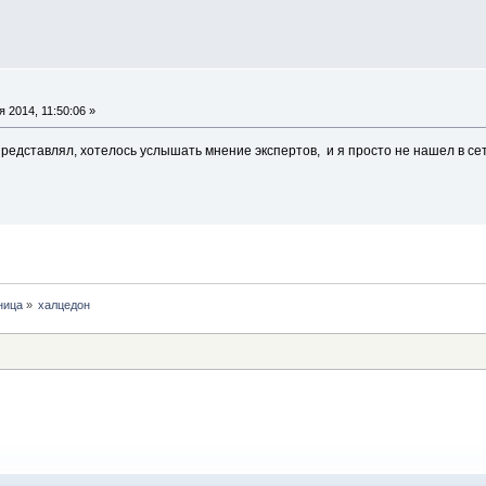
 2014, 11:50:06 »
представлял, хотелось услышать мнение экспертов, и я просто не нашел в с
ница
»
халцедон