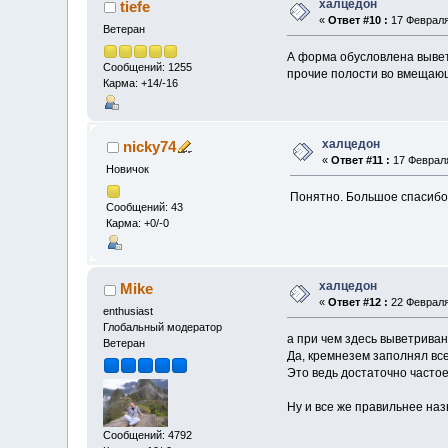
халцедон
tiefe
«
Ответ #10 :
17 Февраля 
Ветеран
А форма обусловлена вывет
Сообщений: 1255
прочие полости во вмещающ
Карма: +14/-16
халцедон
nicky74
«
Ответ #11 :
17 Февраля
Новичок
Понятно. Большое спасибо
Сообщений: 43
Карма: +0/-0
халцедон
Mike
«
Ответ #12 :
22 Февраля 
enthusiast
Глобальный модератор
а при чем здесь выветрива
Ветеран
Да, кремнезем заполнял все
Это ведь достаточно частое
Ну и все же правильнее наз
Сообщений: 4792