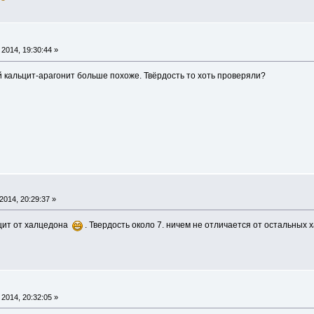
2014, 19:30:44 »
ый кальцит-арагонит больше похоже. Твёрдость то хоть проверяли?
014, 20:29:37 »
ьцит от халцедона
. Твердость около 7. ничем не отличается от остальных
2014, 20:32:05 »