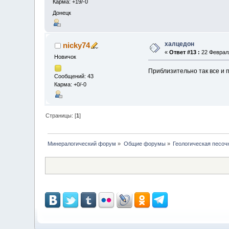
Карма: +19/-0
Донецк
халцедон
nicky74
«
Ответ #13 :
22 Февраля
Новичок
Приблизительно так все и 
Сообщений: 43
Карма: +0/-0
Страницы: [
1
]
Минералогический форум
»
Общие форумы
»
Геологическая песоч