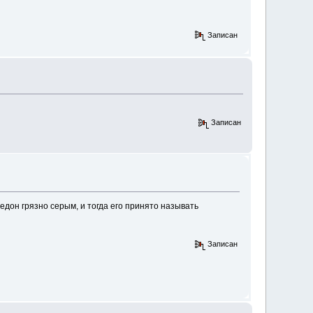
Записан
Записан
дон грязно серым, и тогда его принято называть
Записан