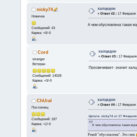
халцедон
nicky74
«
Ответ #2 :
17 Февраля 2
Новичок
А чем обусловлена такая к
Сообщений: 43
Карма: +0/-0
халцедон
Cord
«
Ответ #3 :
17 Февраля 
stranger
Ветеран
Просвечивает- значит хал
Сообщений: 14028
Карма: +3/-0
халцедон
ChUral
«
Ответ #4 :
17 Февраля 2
Постоялец
Цитата: nicky74 от 17 Февраля
Сообщений: 187
Карма: +1/-0
А чем обусловлена такая кор
Рекой "обусловлена". Это гипс