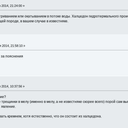
2014, 21:24:00 »
риванием или окатыванием в потоке воды. Халцедон гидротермального прои
ей породе, в вашем случае в известняке.
 2014, 21:58:10 »
 за пояснения
2014, 10:37:56 »
ние?
 трещинки в мелу (именно в мелу, а не известняке скорее всего) порой сам в
 явление.
вать кремнем, хотя естественно, что он состоит из халцедона.