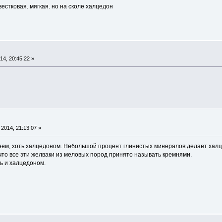
естковая. мягкая. но на сколе халцедон
4, 20:45:22 »
2014, 21:13:07 »
ем, хоть халцедоном. Небольшой процент глинистых минералов делает халце
 что все эти желваки из меловых пород принято называть кремнями.
ь и халцедоном.