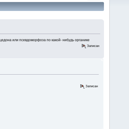
едона или псевдоморфоза по какой- нибудь органике
Записан
Записан