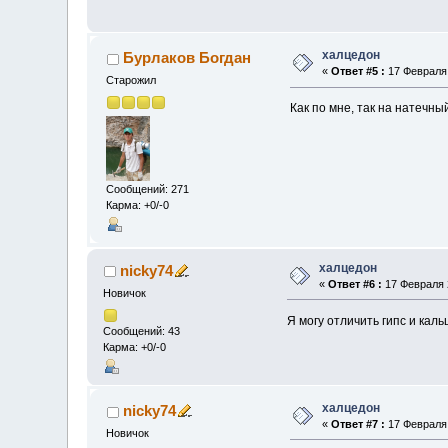
халцедон
Бурлаков Богдан
«
Ответ #5 :
17 Февраля 
Старожил
Как по мне, так на натечн
Сообщений: 271
Карма: +0/-0
халцедон
nicky74
«
Ответ #6 :
17 Февраля 2
Новичок
Я могу отличить гипс и кал
Сообщений: 43
Карма: +0/-0
халцедон
nicky74
«
Ответ #7 :
17 Февраля 
Новичок