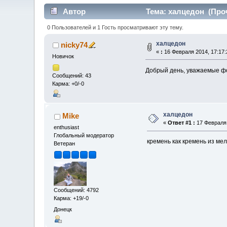
Автор
Тема: халцедон (Проч
0 Пользователей и 1 Гость просматривают эту тему.
халцедон
nicky74
«
:
16 Февраля 2014, 17:17:
Новичок
Добрый день, уважаемые фо
Сообщений: 43
Карма: +0/-0
халцедон
Mike
«
Ответ #1 :
17 Февраля 
enthusiast
Глобальный модератор
кремень как кремень из ме
Ветеран
Сообщений: 4792
Карма: +19/-0
Донецк