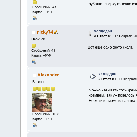
рубашка сверху конечно изв
Сообщений: 43
Карма: +0/-0
халцедон
nicky74
«
Ответ #8 :
17 Февраля 201
Новичок
Вот еще одно фото скола
Сообщений: 43
Карма: +0/-0
халцедон
Alexander
«
Ответ #9 :
17 Февраля 
Ветеран
Можно называть хоть кремн
кремнем. Так уж повелось,
Но хотите, можете называт
Сообщений: 1158
Карма: +1/-0