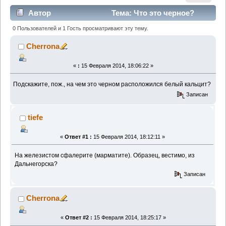
Автор
Тема: Что это черное?
(Прочитано 1061 раз)
0 Пользователей и 1 Гость просматривают эту тему.
Cherrona
«
:
15 Февраля 2014, 18:06:22 »
Подскажите, пож., на чем это черном расположился белый кальцит?
Записан
tiefe
«
Ответ #1 :
15 Февраля 2014, 18:12:11 »
На железистом сфалерите (марматите). Образец, вестимо, из
Дальнегорска?
Записан
Cherrona
«
Ответ #2 :
15 Февраля 2014, 18:25:17 »