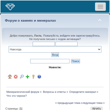
Toggle
navigat
Форум о камнях и минералах
Добро пожаловать,
Гость
. Пожалуйста,
войдите
или
зарегистрируйтесь
.
Не получили
письмо с кодом активации
?
Новости:
Минералогический форум
»
Вопросы и ответы
»
Определите минерал
»
Что это черное?
« предыдущая тема
следующая тема »
Страницы: [
1
]
ПЕЧАТЬ