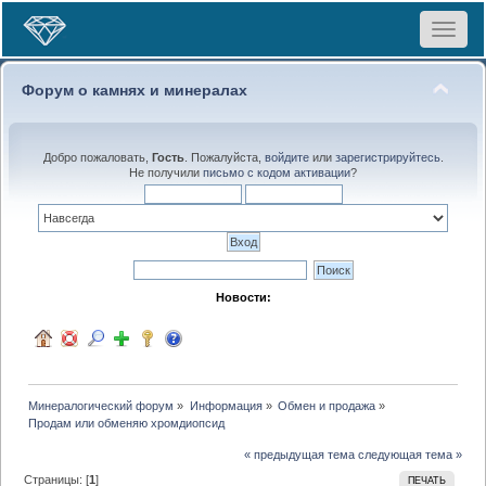
Toggle
navigat
Форум о камнях и минералах
Добро пожаловать,
Гость
. Пожалуйста,
войдите
или
зарегистрируйтесь
.
Не получили
письмо с кодом активации
?
Новости:
Минералогический форум
»
Информация
»
Обмен и продажа
»
Продам или обменяю хромдиопсид
« предыдущая тема
следующая тема »
Страницы: [
1
]
ПЕЧАТЬ