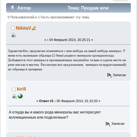
Автор
Тема: Продам или
обменяю хромдиопсид (Прочитано 1095 раз)
0 Пользователей и 1 Гость просматривают эту тему.
NikitaV
«
:
04 Февраля 2014, 20:25:21 »
Здравствуйте, предлагаю поменяться с кем-нибудь на какой-нибудь минерал. У
меня есть маленькие образцы (2-6мм) редкого минерала-хромдиопсида.
Добывается этот минерал в промышленных масштабах только в одном месте-на
реке ингали в якутии. Рассмотрю все предложения, минерал полудрагоценный)
но образцы в трещинах
Записан
kirill
«
Ответ #1 :
05 Февраля 2014, 01:10:20 »
А откуда вы и какого рода минералы вас интересуют
коллекционные или поделочные?
Записан