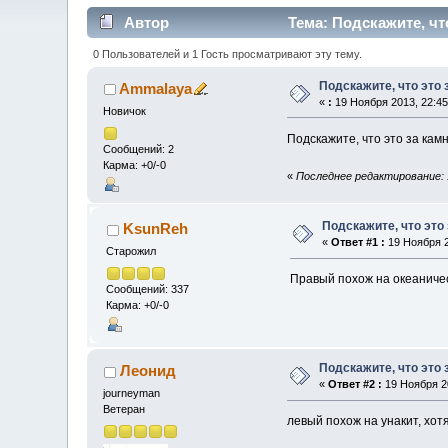
Автор
Тема: Подскажите, чт
0 Пользователей и 1 Гость просматривают эту тему.
Подскажите, что это 
Ammalaya
«
:
19 Ноября 2013, 22:45
Новичок
Подскажите, что это за камн
Сообщений: 2
Карма: +0/-0
«
Последнее редактирование: 
Подскажите, что это
KsunReh
«
Ответ #1 :
19 Ноября 2
Старожил
Правый похож на океаниче
Сообщений: 337
Карма: +0/-0
Подскажите, что это 
Леонид
«
Ответ #2 :
19 Ноября 20
journeyman
Ветеран
левый похож на унакит, хот