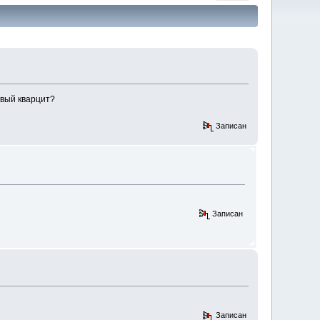
овый кварцит?
Записан
Записан
Записан