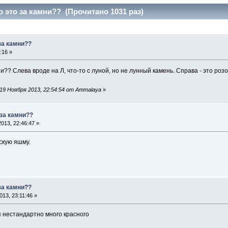
о это за камни?? (Прочитано 1031 раз)
за камни??
:16 »
и?? Слева вроде на Л, что-то с луной, но не лунный камень. Справа - это роз
19 Ноября 2013, 22:54:54 от Ammalaya
»
 за камни??
013, 22:46:47 »
скую яшму.
за камни??
13, 23:11:46 »
я нестандартно много красного