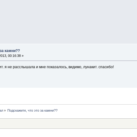
 за камни??
013, 00:16:38 »
ит. я не расслышала и мне показалось, видимо, лунакит. спасибо!
ал
»
Подскажите, что это за камни??