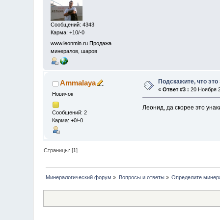
Сообщений: 4343
Карма: +10/-0
www.leonmin.ru Продажа
минералов, шаров
Подскажите, что это
Ammalaya
«
Ответ #3 :
20 Ноября 2
Новичок
Леонид, да скорее это унак
Сообщений: 2
Карма: +0/-0
Страницы: [
1
]
Минералогический форум
»
Вопросы и ответы
»
Определите минер