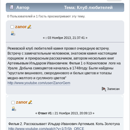
Автор
Тема: Клуб любителей
камня Реж Урал (Прочитано 3886 раз)
0 Пользователей и 1 Гость просматривают эту тему.
zanor
«
:
03 Ноября 2013, 21:37:41 »
Режевской клуб любителей камня провел очередную встречу.
Встречу с замечательным человеком, знатоком камня настоящим
горщиком и прекрасным рассказчиком, автором нескольких книг
Артемьевым Ильдаром Ивановичем. Фильм 1 о Корниловом логе на
Урале. Добыча самоцветов началась в 1748году. Были найдены
"хрустали вишневого, смородинового и белых цветов и топазы
медно-желтого и сусляного цветов"
http://www.youtube.com/user/ZanorGem
Записан
zanor
«
Ответ #1 :
21 Ноября 2013, 20:09:13 »
Фильм 2. Рассказывает Ильдар Иванович Артемьев. Копь Золотуха
http://www.youtube.com/watch?v=1jTrSh_ORCE