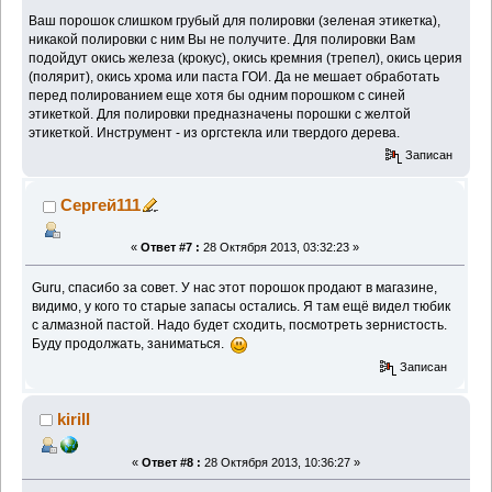
Ваш порошок слишком грубый для полировки (зеленая этикетка),
никакой полировки с ним Вы не получите. Для полировки Вам
подойдут окись железа (крокус), окись кремния (трепел), окись церия
(полярит), окись хрома или паста ГОИ. Да не мешает обработать
перед полированием еще хотя бы одним порошком с синей
этикеткой. Для полировки предназначены порошки с желтой
этикеткой. Инструмент - из оргстекла или твердого дерева.
Записан
Сергей111
«
Ответ #7 :
28 Октября 2013, 03:32:23 »
Guru, спасибо за совет. У нас этот порошок продают в магазине,
видимо, у кого то старые запасы остались. Я там ещё видел тюбик
с алмазной пастой. Надо будет сходить, посмотреть зернистость.
Буду продолжать, заниматься.
Записан
kirill
«
Ответ #8 :
28 Октября 2013, 10:36:27 »