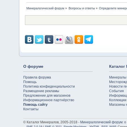
Минералогический форум
»
Вопросы и ответы
»
Определите минер
О форуме
Каталог
Правила форума
Минералы
Помощь
Месторож
Политика конфиденциальности
Новости ге
Размещение рекламы
События
Предложение для магазинов
Информац
Информационное партнёрство
Коллекции
Помощь сайту
Магазины 
Контакты
© Каталог Минералов, 2005-2018 -
Минералогический форум: о
SMF 2.0.19
|
SMF © 2011
,
Simple Machines
,
XHTML
,
RSS
,
WAP
. Стран