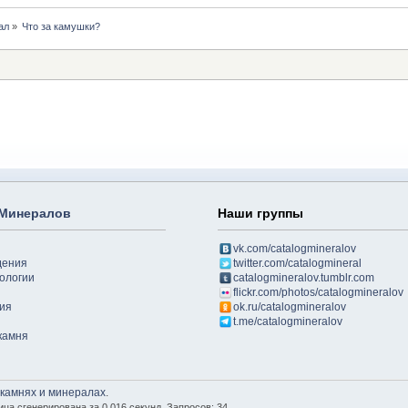
ал
»
Что за камушки?
 Минералов
Наши группы
vk.com/catalogmineralov
дения
twitter.com/catalogmineral
ологии
catalogmineralov.tumblr.com
flickr.com/photos/catalogmineralov
ия
ok.ru/catalogmineralov
t.me/catalogmineralov
камня
 камнях и минералах
.
ица сгенерирована за 0.016 секунд. Запросов: 34.