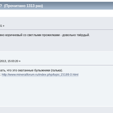
? (Прочитано 1313 раз)
31 »
мно коричневый со светлыми прожилками - довольно твёрдый.
2013, 15:03:20 »
ть, что это окатанные булыжники (галька).
а:
http://www.mineralforum.ru/index.php/topic,15189.0.html