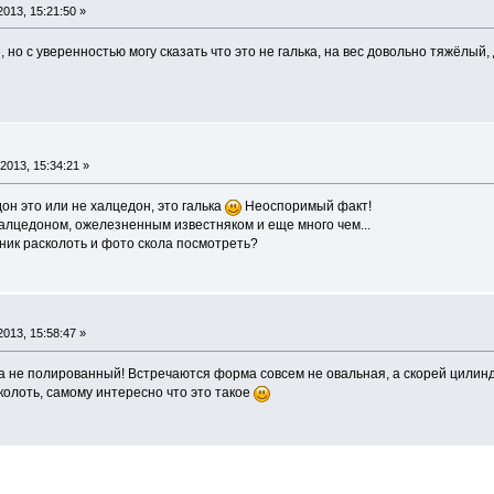
013, 15:21:50 »
 но с уверенностью могу сказать что это не галька, на вес довольно тяжёлый,
2013, 15:34:21 »
он это или не халцедон, это галька
Неоспоримый факт!
алцедоном, ожелезненным известняком и еще много чем...
ик расколоть и фото скола посмотреть?
013, 15:58:47 »
да не полированный! Встречаются форма совсем не овальная, а скорей цилин
колоть, самому интересно что это такое