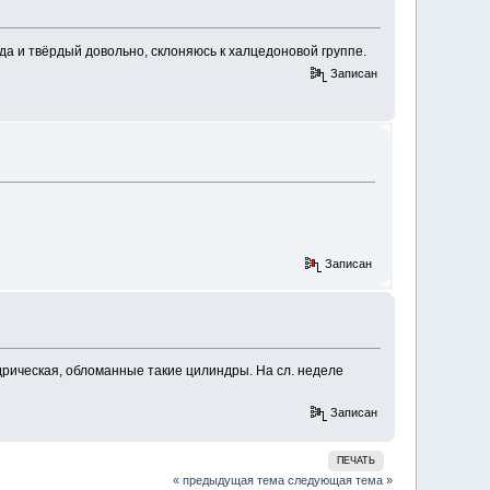
 да и твёрдый довольно, склоняюсь к халцедоновой группе.
Записан
Записан
дрическая, обломанные такие цилиндры. На сл. неделе
Записан
ПЕЧАТЬ
« предыдущая тема
следующая тема »