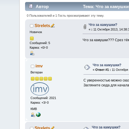
Автор
Тема: Что за камушки
0 Пользователей и 1 Гость просматривают эту тему.
Что за камушки?
Strelets
«
:
11 Октября 2013, 14:38:
Новичок
Что за камушки??? Срез тё
Сообщений: 5
Карма: +0/-0
Что за камушки?
imv
«
Ответ #1 :
11 Октября 
Ветеран
С уверенностью можно сказа
Загляните сюда для начал
Сообщений: 2021
Карма: +3/-0
КМВ
Что за камушки?
Strelets