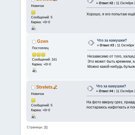
«
Ответ #2 :
11 Октября 2
Новичок
Хорошо, я его попытаю ещё,
Сообщений: 5
Карма: +0/-0
Что за камушки?
Gzen
«
Ответ #3 :
11 Октября 
Постоялец
Независимо от того, халцед
Сообщений: 161
Это может быть кремнем, х
Карма: +0/-0
Можно какой-нибудь булыжн
Что за камушки?
Strelets
«
Ответ #4 :
11 Октября 2
Новичок
На фото вверху срез, прав
Сообщений: 5
постараюсь нафоткать и по
Карма: +0/-0
Страницы: [
1
]