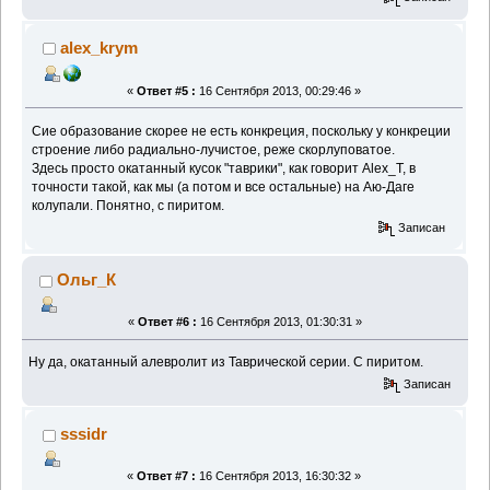
alex_krym
«
Ответ #5 :
16 Сентября 2013, 00:29:46 »
Сие образование скорее не есть конкреция, поскольку у конкреции
строение либо радиально-лучистое, реже скорлуповатое.
Здесь просто окатанный кусок "таврики", как говорит Alex_T, в
точности такой, как мы (а потом и все остальные) на Аю-Даге
колупали. Понятно, с пиритом.
Записан
Ольг_К
«
Ответ #6 :
16 Сентября 2013, 01:30:31 »
Ну да, окатанный алевролит из Таврической серии. С пиритом.
Записан
sssidr
«
Ответ #7 :
16 Сентября 2013, 16:30:32 »