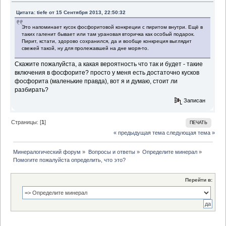
Цитата: tiefe от 15 Сентября 2013, 22:50:32
Это напоминает кусок фосфоритовой конкреции с пиритом внутри. Ещё в
таких галенит бывает или там урановая вторичка как особый подарок.
Пирит, кстати, здорово сохранился, да и вообще конкреция выглядит
свежей такой, ну для пролежавшей на дне моря-то.
Скажите пожалуйста, а какая вероятность что так и будет - такие
включения в фосфорите? просто у меня есть достаточно кусков
фосфорита (маленькие правда), вот я и думаю, стоит ли
разбирать?
Записан
Страницы: [
1
]
ПЕЧАТЬ
« предыдущая тема
следующая тема »
Минералогический форум
»
Вопросы и ответы
»
Определите минерал
»
Помогите пожалуйста определить, что это?
Перейти в: