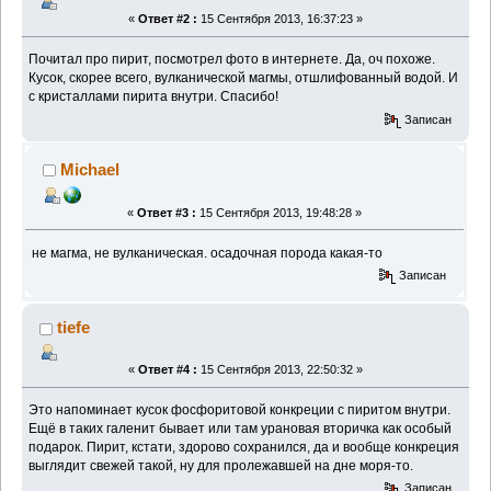
«
Ответ #2 :
15 Сентября 2013, 16:37:23 »
Почитал про пирит, посмотрел фото в интернете. Да, оч похоже.
Кусок, скорее всего, вулканической магмы, отшлифованный водой. И
с кристаллами пирита внутри. Спасибо!
Записан
Michael
«
Ответ #3 :
15 Сентября 2013, 19:48:28 »
не магма, не вулканическая. осадочная порода какая-то
Записан
tiefe
«
Ответ #4 :
15 Сентября 2013, 22:50:32 »
Это напоминает кусок фосфоритовой конкреции с пиритом внутри.
Ещё в таких галенит бывает или там урановая вторичка как особый
подарок. Пирит, кстати, здорово сохранился, да и вообще конкреция
выглядит свежей такой, ну для пролежавшей на дне моря-то.
Записан