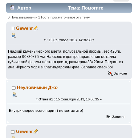
Автор
Тема: Помогите
пожалуйста определить, что это? (Прочитано 1681
0 Пользователей и 1 Гость просматривают эту тему.
раз)
Gewehr
«
:
15 Сентября 2013, 14:36:39 »
Гладкий камень чёрного цвета, полуовальной формы, вес 420гр,
размер-90х80х75 мм. На сколе в центре вкрапления металла
кубической формы жёлтого цвета, размером 33х20мм. Поднят со
дна Чёрного моря в Краснодарском крае. Заранее спасибо!
Записан
Неуловимый Джо
«
Ответ #1 :
15 Сентября 2013, 16:06:35 »
Внутри скорее всего пирит ( не метал это)
Записан
Gewehr