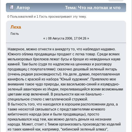
Автор
Тема: Что на лотках и что
покупает обыватель (Прочитано 7469 раз)
0 Пользователей и 1 Гость просматривают эту тему.
Леха
Гость
«
:
08 Августа 2006, 17:04:26 »
Наверное, можно отнести к анекдоту то, что наблюдал надавно.
Южного облика продавщицы продают с лотка товар. Среди всяких
мельхиоровых брелоков лежат бусы и броши из невиданных науке
камней. Там было (судя по надписям на ценниках и разговору
продавщиц с покупателями): сказочно дешевый зеленый янтарь
(оччень редкая разновидность!). На деле, думаю, переплавленная
канифоль с краской из набора "Юный художник". Привлекло мое
внимание такое чудо природы, как васильково-синий и изумрудно-
зеленый авантюрин из Индии, переливающийся всеми возможными
цветами искр включений. В реальности как ни банально -
специальное стекло с металлической стружкой.
В бытность того, что находился в хорошем расположении духа, а
также неохотой связываться с представителями кочевого
кибиточного народа (кои и были продавщицы), просто
прикалывался над тем, как можно делать деньги на незнании
народа. Может, стоит с Тимом организовать производство изделий
из таких камней как, например, "хибинский зеленый алмаз",