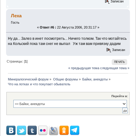
Записан
Леха
Гость
«
Ответ #6 :
22 Августа 2006, 20:31:17 »
Ну да... Залез в инет посмотреть... Ничего толком. Так что мотайтесь
на Кольский пока там снег не выпал
Уж там вам привязку дадим
Записан
Страницы: [
1
]
ПЕЧАТЬ
« предыдущая тема
следующая тема »
Минералогический форум
»
Общие форумы
»
Байки, анекдоты
»
Что на лотках и что покупает обыватель
Перейти в: