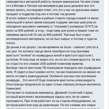
самоцветов и авторской работы лучших камнерезов. На мои слова
что в Москве и Питере как минимум в два раза дешевле все это
можно купить, последовал ответ, что это у нас не уральские камни
продают а подделку под них и потому так дешево
В итоге забрел случайно в районе старого города в какой-то магаз
небольшой и купил своим хорошие подарки: матери шкатулку из
обалденно красивого змеевика (с "глазками") размером 15*8*5 см
всего за 600 рублей, а отцу - подставку для ручек и бумаги тоже из
змеевика (высотой 15 см) за 800 рублей. Там еще был отдел
коллекционного материала, но он был закрыт и потому я туда не
попал.
До рынка я не дошел, так как времени не было - самолет улетал в
час дня. Но коллега там до меня приобрел из-под прилавка
кристалл "зелени" из изумрудных копей и кристалл хрусталя с
рутилом. Я пока еще не видел это, но по его словам красота. За все
он отдал по его словам 1500 рублей пожилому мужичку.
Вообще там по местному ТВ показывали передачу про изумрудные
копи. Я сидел и грыл нервно ногти, так как показанное на экране не
могло оставить равнодушным. Особенно рассказ про коллекцию
изумруда... Это нечто!!! Еще показали кристаллы александрита.
Иностранцы предлагали за один только образец больше миллиона
бакинских!
Потом как-то показали камнереза. Древний столетний старик,
который выполняет эксклюзивные заказы чуть ли не самого
президента. При этом работает он на старом оборудовании, на
котором работали еще до революции. По его словам, все новые