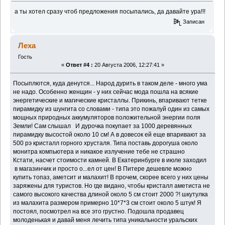
а ты хотел сразу чтоб предложения посыпались, да давайте ура!!!
Записан
Леха
Гость
«
Ответ #4 :
20 Августа 2006, 12:27:41 »
Посыплются, куда денутся... Народ дурить в таком деле - много ума
не надо. Особенно женщин - у них сейчас мода пошла на всякие
энергетические и магические кристаллы. Прикинь, впаривают тетке
пирамидку из шунгита со словами - типа это пожалуй один из самых
мощных природных аккумуляторов положительной энергии поля
Земли! Сам слышал
И дурочка покупает за 1000 деревянных
пирамидку высостой около 10 см! А в довесок ей еще впаривают за
500 рэ кристалл горного хрусталя. Типа поставь дорогуша около
монитра компьютера и никакое излучение тебе не страшно
Кстати, насчет стоимости камней. В Екатеринбурге в июле заходил
в магазинчик и просто о...ел от цен! В Питере дешевле можно
купить топаз, аметсит и малахит! В прочем, скорее всего у них цены
заряжены для туристов. Но где видано, чтобы кристалл аметиста не
самого высокого качества длиной около 5 см стоит 2000 ?! шкутулка
из малахита размером примерно 10*7*3 см стоит около 5 штук! Я
постоял, посмотрел на все это грустно. Подошла продавец
молоденькая и давай меня лечить типа уникальности уральских