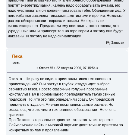
примочки типа алмазных пил и электронного оборудования только
портят энергетику камня. Камень надо обрабатывать руками, его
надо чувствовать и он должен чувствовать тебя. Обалденный дед! У
него изба вся завалена топазами, аметистами и прочим. Неколько
раз его обворовывали - воровали топазы. Ни охраны ни
сигнализации нет. Предлагали ему поставить, так он сказал, что
украденные камни принесут только горе ворам и потому они будут
наказаны. И потому не надо сигнализации.
Записан
Леха
Гость
«
Ответ #5 :
22 Августа 2006, 07:15:54 »
Это что... Ни разу не видели кристаллы гипса техногенного
происхождения? Они растут в трубах, откуда идет выброс
сернистых газов. Просто сказочные голубые прозрачные
кристаллы! Нам в Горном как-то преподаватель такую свинью
подложил
То, что это гипс определили сразу. Он предложил
прикинуть откуда он. Мнения посыпались самые разные. Но
оказалось, что это чисто техногенное образование
Но очень
красивое.
Про Потанины горы самое простое - это искать в интернете.
Сейчас можно найти в мировой паутине даже точные привязки по
конкретным жилам и проявлениям.