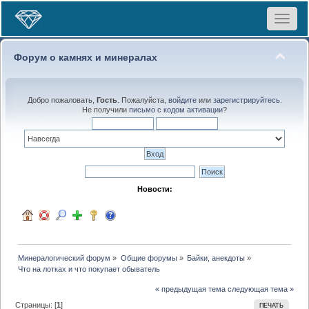
Toggle
navigat
Форум о камнях и минералах
Добро пожаловать,
Гость
. Пожалуйста,
войдите
или
зарегистрируйтесь
.
Не получили
письмо с кодом активации
?
Новости:
Минералогический форум
»
Общие форумы
»
Байки, анекдоты
»
Что на лотках и что покупает обыватель
« предыдущая тема
следующая тема »
Страницы: [
1
]
ПЕЧАТЬ