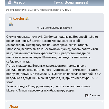
Автор
Тема: Всем привет!
(Прочитано 7823 раз)
0 Пользователей и 1 Гость просматривают эту тему.
kovdor
«
:
31 Июля 2006, 16:53:40 »
Сижу в Кировске, лечу зуб. Он болел неделю на Вороньей - 16 лет
поездок и первый случай такого безобразия со мной.
За последний месяц погулял по Ловозерам (лепха, отвалы
Умбозера, пегматиты по 2 Восточному ручью), пособирал там кой-
чего, очень много всяких красивостей и редкостей подарили
местные коллекционеры. Шомиокит, серандит в виллиомите,
сейдозерит и тд..
Потом сплавал на Воронью за редкостями, турмалином и
лепидолитом. Тоже есть кое-что - монтебразит, симпсонит, холтит,
поллуцит, арбузные турмалины. Однако не повезло с погодой - за 2
недели без дождя не было ни одного дня, при температуре +5 +7.
Ужас!
Теперь поеду в Ковдор, посмотрю, чего там нового накопали.
Может с Тимом пересекусь в Хибах. выжру водки.
Записан
Леха