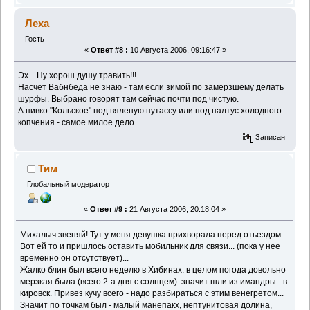
Леха
Гость
«
Ответ #8 :
10 Августа 2006, 09:16:47 »
Эх... Ну хорош душу травить!!!
Насчет Вабнбеда не знаю - там если зимой по замерзшему делать
шурфы. Выбрано говорят там сейчас почти под чистую.
А пивко "Кольское" под вяленую путассу или под палтус холодного
копчения - самое милое дело
Записан
Тим
Глобальный модератор
«
Ответ #9 :
21 Августа 2006, 20:18:04 »
Михалыч звеняй! Тут у меня девушка прихворала перед отьездом.
Вот ей то и пришлось оставить мобильник для связи... (пока у нее
временно он отсутствует)...
Жалко блин был всего неделю в Хибинах. в целом погода довольно
мерзкая была (всего 2-а дня с солнцем). значит шли из имандры - в
кировск. Привез кучу всего - надо разбираться с этим венегретом...
Значит по точкам был - малый манепакх, нептунитовая долина,