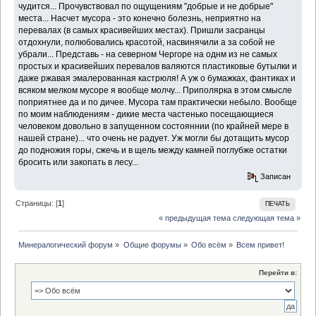
чудится... Прочувствовал по ощущениям "добрые и не добрые"
места... Насчет мусора - это конечно болезнь, неприятно на
перевалах (в самых красивейших местах). Пришли засранцы
отдохнули, полюбовались красотой, насвинячили а за собой не
убрали... Представь - на северном Чергоре на однм из не самых
простых и красивейших перевалов валяются пластиковые бутылки и
даже ржавая эмалерованная кастрюля! А уж о бумажках, фантиках и
всяком мелком мусоре я вообще молчу... Приполярка в этом смысле
поприятнее да и по дичее. Мусора там практически небыло. Вообще
по моим наблюдениям - дикие места частенько посещающиеся
человеком довольно в запущенном состояннии (по крайней мере в
нашей стране)... что очень не радует. Уж могли бы дотащить мусор
до подножия горы, сжечь и в щель между камней поглубже остатки
бросить или закопать в лесу...
Записан
Страницы: [
1
]
ПЕЧАТЬ
« предыдущая тема
следующая тема »
Минералогический форум
»
Общие форумы
»
Обо всём
»
Всем привет!
Перейти в: