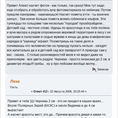
Привет Алекс! насчет фоток - как только, так сразу! Мне тут надо
еще отобрать и обработать кучу фотоматериала по хибинам. Потом
пришлю панорамы - закачаешься! Насчет помета етти - ты конечно
загнул... Там нонче больше помета всяких гоблинов и эльфов. Эти
тунеядцы по гольцовке там несколько "городов" проабгрэйдили...
Детский сад - честное слово. Идешь по красотище и на тебе поляна
и куча мусора а рядом огороженная веревкой территория в лесу с их
шатрами и палатками и седые мужики и юнцы да девы в мифических
нарядах в "зарницу" играют. Посмотришь на такое дело и
понимаешь что человечество на природу пускать нельзя - загадят
все капитально да и в детский сад все превратят! А природа там у
вас - сказка... Столько разновидностей мхов я не видел даже на
приполярке - все цвета радуги. Черника - просто гиганская,до 2 см. в
диаметре ягоды!!! грибы... ну а про пейзажи вообще молчу...
Записан
Леха
Гость
«
Ответ #13 :
22 Августа 2006, 20:25:44 »
Привет и тебе )))) Черника 2 см - это не предел в наших краях...
Возле Полярных Зорей (КАЭС) и около Видяева и до 4 см
вырастает
А насчет красоты мест, это да... Причем красота дикая и какая-то