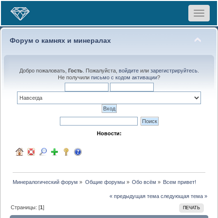
Toggle
navigat
Форум о камнях и минералах
Добро пожаловать,
Гость
. Пожалуйста,
войдите
или
зарегистрируйтесь
.
Не получили
письмо с кодом активации
?
Новости:
Минералогический форум
»
Общие форумы
»
Обо всём
»
Всем привет!
« предыдущая тема
следующая тема »
Страницы: [
1
]
ПЕЧАТЬ