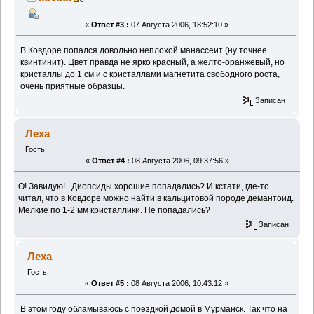
«
Ответ #3 :
07 Августа 2006, 18:52:10 »
В Ковдоре попался довольно неплохой манассеит (ну точнее
квинтинит). Цвет правда не ярко красный, а желто-оранжевый, но
кристаллы до 1 см и с кристаллами магнетита свободного роста,
очень приятные образцы.
Записан
Леха
Гость
«
Ответ #4 :
08 Августа 2006, 09:37:56 »
О! Завидую!
Диопсиды хорошие попадались? И кстати, где-то
читал, что в Ковдоре можно найти в кальцитовой породе демантоид.
Мелкие по 1-2 мм кристаллики. Не попадались?
Записан
Леха
Гость
«
Ответ #5 :
08 Августа 2006, 10:43:12 »
В этом году обламываюсь с поездкой домой в Мурманск. Так что на