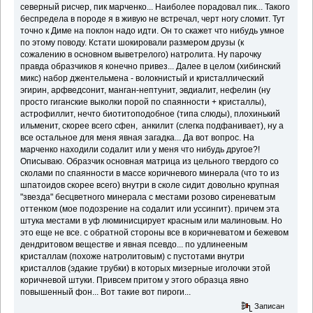
северный рисчер, пик марченко... Наиболее порадовал пик... Такого
беспредела в породе я в живую не встречал, черт ногу сломит. Тут
точно к Диме на поклон надо идти. Он то скажет что нибудь умное
по этому поводу. Кстати шокировали размером друзы (к
сожалению в основном выветрелого) натролита. Ну парочку
правда образчиков я конечно привез... Далее в целом (хибинский
микс) набор джентельмена - волокнистый и кристаллический
эгирин, арфведсонит, манган-нептунит, эвдиалит, нефелин (ну
просто гиганские выколки порой по спаянности + кристаллы),
астрофиллит, нечто биотитоподобное (типа слюды), плохинький
ильменит, скорее всего сфен, анкилит (слегка подфанивает), ну а
все остальное для меня явная загадка... Да вот вопрос. На
марченко находили содалит или у меня что нибудь другое?!
Описываю. Образчик основная матрица из цельного твердого со
сколами по спаянности в массе коричневого минерала (что то из
шпатоидов скорее всего) внутри в сколе сидит довольно крупная
"звезда" бесцветного минерала с местами розово сиреневатым
оттенком (мое подозрение на содалит или уссингит). причем эта
штука местами в уф люминисцирует красным или малиновым. Но
это еще не все. с обратной стороны все в коричневатом и бежевом
дендритовом веществе и явная псевдо... по удлинееным
кристаллам (похоже натролитовым) с пустотами внутри
кристаллов (эдакие трубки) в которых мизерные иголочки этой
коричневой штуки. Привсем притом у этого образца явно
повышенный фон... Вот такие вот пироги...
Записан