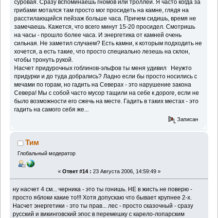
суровая. Сразу вспоминаешь гномов или троллей. Я часто когда за
грибами мотался там просто мог просидеть на камне, глядя на
расстилающийся пейзаж больше часа. Причем сидишь, время не
замечаешь. Кажется, что всего минут 15-20 просидел. Смотришь
на часы - прошло более часа. И энергетика от камней очень
сильная. Не заметил случаем? Есть камни, к которым подходить не
хочется, а есть такие, что просто специально лезешь на склон,
чтобы тронуть рукой.
Насчет придурочных гоблинов-эльфов ты меня удивил
Неужто
придурки и до туда добрались? Ладно если бы просто носились с
мечами по горам, но гадить на Северах - это нарушение закона
Севера! Мы с собой часто мусор тащили на себе к дороге, если не
было возможности его сжечь на месте. Гадить в таких местах - это
гадить на самого себя же...
Записан
Тим
Глобальный модератор
«
Ответ #14 :
23 Августа 2006, 14:59:49 »
ну насчет 4 см... черника - это ты гонишь. НЕ в жисть не поверю -
просто яблоки какие то!!! Хотя допускаю что бывает крупнее 2-х.
Насчет энергетики - это ты прав... лес - просто сказочный - сразу
русский и викинговский эпос в перемешку с карело-лопарским