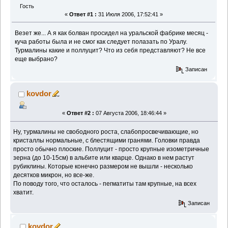
Гость
«
Ответ #1 :
31 Июля 2006, 17:52:41 »
Везет же... А я как болван просидел на уральской фабрике месяц -
куча работы была и не смог как следует полазать по Уралу.
Турмалины какие и поллуцит? Что из себя представляют? Не все
еще выбрано?
Записан
kovdor
«
Ответ #2 :
07 Августа 2006, 18:46:44 »
Ну, турмалины не свободного роста, слабопросвечивающие, но
кристаллы нормальные, с блестящими гранями. Головки правда
просто обычно плоские. Поллуцит - просто крупные изометричные
зерна (до 10-15см) в альбите или кварце. Однако в нем растут
рубиклины. Которые конечно размером не вышли - несколько
десятков микрон, но все-же.
По поводу того, что осталось - пегматиты там крупные, на всех
хватит.
Записан
kovdor