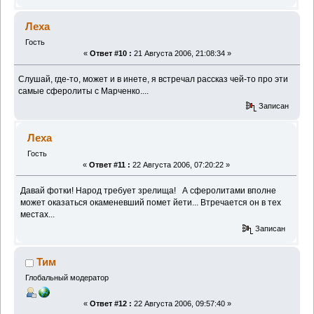
Леха
Гость
«
Ответ #10 :
21 Августа 2006, 21:08:34 »
Слушай, где-то, может и в инете, я встречал рассказ чей-то про эти
самые сферолиты с Марченко....
Записан
Леха
Гость
«
Ответ #11 :
22 Августа 2006, 07:20:22 »
Давай фотки! Народ требует зрелища!
А сферолитами вполне
может оказаться окаменевший помет йети... Втречается он в тех
местах...
Записан
Тим
Глобальный модератор
«
Ответ #12 :
22 Августа 2006, 09:57:40 »