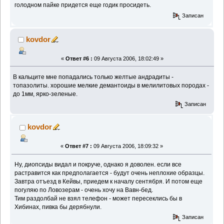
голодном пайке придется еще годик просидеть.
Записан
kovdor
«
Ответ #6 :
09 Августа 2006, 18:02:49 »
В кальците мне попадались только желтые андрадиты -
топазолиты. хорошие мелкие демантоиды в мелилитовых породах -
до 1мм, ярко-зеленые.
Записан
kovdor
«
Ответ #7 :
09 Августа 2006, 18:09:32 »
Ну, диопсиды видал и покруче, однако я доволен. если все
растравится как предполагается - будут очень неплохие образцы.
Завтра отъезд в Кейвы, приедем к началу сентября. И потом еще
погуляю по Ловозерам - очень хочу на Вавн-бед.
Тим раздолбай не взял телефон - может пересеклись бы в
Хибинах, пивка бы дерябнули.
Записан