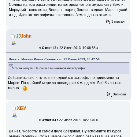
Солнца на том расстоянии, на котором нет оптимума как у Земли.
Меркурий - спекается, Венера - парит, Земля - водная, Марс - сухой
и т.д. Идеи катастрофизма в геологии Земли давно отжили.
Записан
JJJohn
«
Ответ #2 :
22 Июля 2013, 10:08:55 »
Цитата: Михаил Ильич Савиных от 22 Июля 2013, 09:42:56
Что за чепуха! Не было там никакой катастрофы.
Действительно, что-то я ни одной катастрофы не припомню на
Марсе. По крайней мере за последние 4 млрд лет. Всё было тихо-
мирно...
Записан
ХБУ
«
Ответ #3 :
22 Июля 2013, 10:29:40 »
Да нет, "новость" в самом деле бредовая. Ну вспомните из курса
общей геологии, что на Земле было 4 млрд лет назад. На Марсе