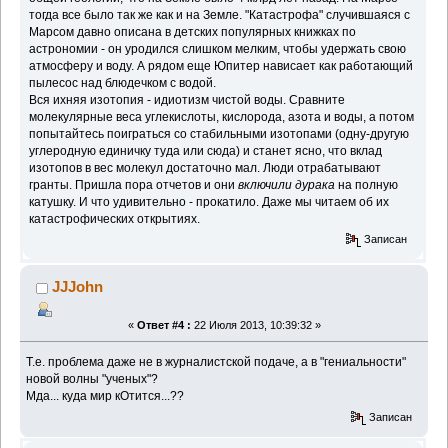
тогда все было так же как и на Земле. "Катастрофа" случившаяся с
Марсом давно описана в детских популярных книжках по
астрономии - он уродился слишком мелким, чтобы удержать свою
атмосферу и воду. А рядом еще Юпитер нависает как работающий
пылесос над блюдечком с водой.
Вся ихняя изотопия - идиотизм чистой воды. Сравните
молекулярные веса углекислоты, кислорода, азота и воды, а потом
попытайтесь поиграться со стабильными изотопами (одну-другую
углеродную единичку туда или сюда) и станет ясно, что вклад
изотопов в вес молекул достаточно мал. Люди отрабатывают
гранты. Пришла пора отчетов и они
включили дурака
на полную
катушку. И что удивительно - прокатило. Даже мы читаем об их
катастрофических открытиях.
Записан
JJJohn
«
Ответ #4 :
22 Июля 2013, 10:39:32 »
Т.е. проблема даже не в журналистской подаче, а в "гениальности"
новой волны "ученых"?
Мда... куда мир кОтится...??
Записан