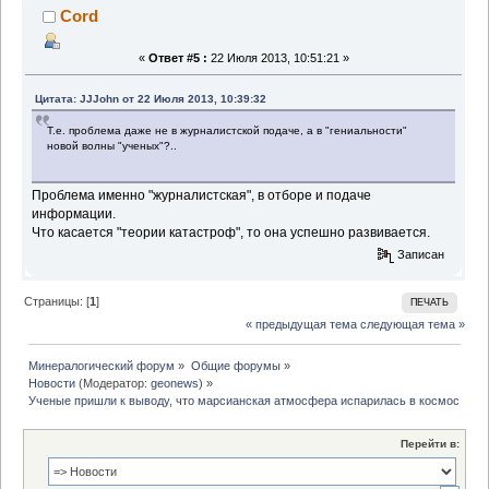
Cord
«
Ответ #5 :
22 Июля 2013, 10:51:21 »
Цитата: JJJohn от 22 Июля 2013, 10:39:32
Т.е. проблема даже не в журналистской подаче, а в "гениальности"
новой волны "ученых"?..
Проблема именно "журналистская", в отборе и подаче
информации.
Что касается "теории катастроф", то она успешно развивается.
Записан
Страницы: [
1
]
ПЕЧАТЬ
« предыдущая тема
следующая тема »
Минералогический форум
»
Общие форумы
»
Новости
(Модератор:
geonews
) »
Ученые пришли к выводу, что марсианская атмосфера испарилась в космос во в
Перейти в: