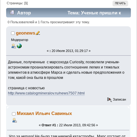
Страницы: [
1
]
ПЕЧАТЬ
Автор
Тема: Ученые пришли к
выводу, что марсианская атмосфера испарилась в
0 Пользователей и 1 Гость просматривают эту тему.
космос во время неизвестной катастрофы,
geonews
Модератор
произошедшей 4 миллиарда лет назад (Прочитано
1181 раз)
«
:
20 Июля 2013, 01:29:17 »
Данные, полученные с марсохода Curiosity, позволили ученым-
астрономам проанализировать соотношение легких и тяжелых
элементов в атмосфере Марса и сделать новые предположения о
том, какой она была в прошлом
страница с новостью
http://www.catalogmineralov.ru/news7507.html
Записан
Михаил Ильич Савиных
«
Ответ #1 :
22 Июля 2013, 09:42:56 »
Что за чепуха! Не было там никакой катастрофы. Марс отстоит от