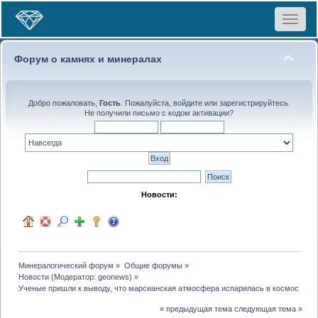
Toggle
navigat
Форум о камнях и минералах
Добро пожаловать,
Гость
. Пожалуйста,
войдите
или
зарегистрируйтесь
.
Не получили
письмо с кодом активации
?
Новости:
Минералогический форум
»
Общие форумы
»
Новости
(Модератор:
geonews
) »
Ученые пришли к выводу, что марсианская атмосфера испарилась в космос во в
« предыдущая тема
следующая тема »