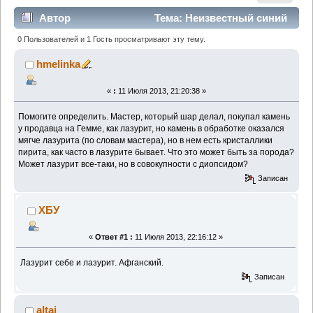
Автор
Тема: Неизвестный синий
камень (Прочитано 3944 раз)
0 Пользователей и 1 Гость просматривают эту тему.
hmelinka
«
:
11 Июля 2013, 21:20:38 »
Помогите определить. Мастер, который шар делал, покупал камень
у продавца на Гемме, как лазурит, но камень в обработке оказался
мягче лазурита (по словам мастера), но в нем есть кристаллики
пирита, как часто в лазурите бывает. Что это может быть за порода?
Может лазурит все-таки, но в совокупности с диопсидом?
Записан
ХБУ
«
Ответ #1 :
11 Июля 2013, 22:16:12 »
Лазурит себе и лазурит. Афганский.
Записан
altaj