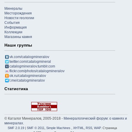
Минералы
Месторождения
Новости геологии
События
Информация
Коллекции
Магазины камня
Наши группы
vk.com/catalogmineralov
twitter.com/catalogmineral
catalogmineralov.tumblr.com
flickr.com/photos/catalogmineralov
ok.ru/catalogmineralov
t.me/catalogmineralov
Статистика
© Каталог Минералов, 2005-2018 -
Минералогический форум: о камнях и
минералах
.
SMF 2.0.19
|
SMF © 2011
,
Simple Machines
,
XHTML
,
RSS
,
WAP
. Страница