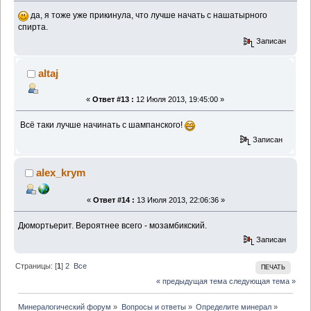
да, я тоже уже прикинула, что лучше начать с нашатырного
спирта.
Записан
altaj
«
Ответ #13 :
12 Июля 2013, 19:45:00 »
Всё таки лучше начинать с шампанского!
Записан
alex_krym
«
Ответ #14 :
13 Июля 2013, 22:06:36 »
Дюмортьерит. Вероятнее всего - мозамбикский.
Записан
Страницы: [
1
]
2
Все
ПЕЧАТЬ
« предыдущая тема
следующая тема »
Минералогический форум
»
Вопросы и ответы
»
Определите минерал
»