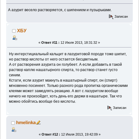
А азурит весело растворяется, с шипением и пузырьками.
Записан
ХБУ
«
Ответ #11 :
12 Июля 2013, 18:31:32 »
Ну интерстициальный кальцит в лазуритовой породе тоже шипит,
но раствор кислоты от него остается бесцветным.
А от растворения азурита он голубеет. А если добавить в такой
раствор каплю нашатырного спирта, то раствор станет густо
синим.
Кстати, если азурит макнуть в нашатырный спирт, он (спирт)
мгновенно посинеет. Только разного рода пропитка органическими
клеями может замедлять реакцию. А вот с лазуритом вообще
ничего не произойдет, хоть день его держи в нашатыре. Так что
можно обойтись вообще без кислоты.
Записан
hmelinka
«
Ответ #12 :
12 Июля 2013, 19:42:09 »