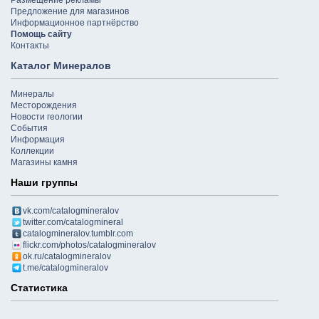
Предложение для магазинов
Информационное партнёрство
Помощь сайту
Контакты
Каталог Минералов
Минералы
Месторождения
Новости геологии
События
Информация
Коллекции
Магазины камня
Наши группы
vk.com/catalogmineralov
twitter.com/catalogmineral
catalogmineralov.tumblr.com
flickr.com/photos/catalogmineralov
ok.ru/catalogmineralov
t.me/catalogmineralov
Статистика