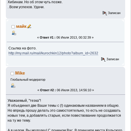
Хибинам. Но об этом чуть позже.
. Всем успехов. Удачи.
Записан
майк
«
Ответ #1 :
06 Июля 2013, 00:32:39 »
Ссылка на фото.
http://my.mail.ru/mail/kurochkin12/photo?album_id=2632
Записан
Mike
Глобальный модератор
«
Ответ #2 :
06 Июля 2013, 14:56:10 »
Уважаемый, "тезка"!
Я объединил две Ваши темы с (!) одинаковым названием в общую.
Но впредь прошу делать это самостоятельно, то есть не создавать
новых тем, а добавлять старые, если повествование продолжается
на ту же тему.
А в целом, Вы молодец! С почином Вас. В принципе места Кольского