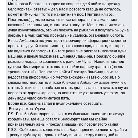
Малиновая Варака на вопрос на вопрос «где б найти по кусочку
беломорита» ответы: « да у нас и розового кварца не осталось,
может в 40-70 км. что то и найдете» ( у пос. Плотина или оз.
Постельное) дальше начался показ минералов , к сожалению
названий не запомнил, с намеком о покупке. Моя «геологическая»
душа взбунтовалась, это как поехать на рыбалку и покупать рыбу на
ферме. На мыс Картеш проехать не удалось, остановили болота.
В пос. Амбарный получил противоречивую информацию к морю не
проехать, другой сказал можно, в тех краях вроде есть один карьер
где водиться беломорит. В итоге решил не рисковать все-таки одна
машина, а время поджимает. Длинная Ламбина. Поразило обилие
розового кварца по сравнению с районом Чупы. Нашили наконец
кусочки беломорита, отколол от глыбки парочку гранатов (очень
трещиноватый). Попытался найти Плотную Ламбину, но из за
недостатка информации о местонахождении затею бросил. По
словам местного жителя тоже Алексея в Амбарном живет мужичек,
который активно разрабатывал карьеры, пытался откачать воду из
первого от дороги карьера, но попытка не увенчалась успехом, за
день воды ушло сантиметров пять.
Вроде все. Камень запал в душу. Желание созерцать.
Всем успехов. Удачи.
Р.S. Был бы благодарен, если кто из бывалых подскажет (в личку)
координаты, где еще остался беломорит был бы крайне
признателен.(у жены «поехала крыша» по поводу этого камня)
P.S.S. Собираюсь в конце июля на Баренцево море ловить краба и
треску и зубатку, предлагаю объединить поездку с поездкой по