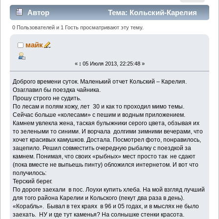
Автор
Тема: Кольский-Карелия
(Прочитано 5589 раз)
0 Пользователей и 1 Гость просматривают эту тему.
майк
«
:
05 Июля 2013, 22:25:48 »
Доброго времени суток. Маленький отчет Кольский – Карелия.
Озаглавил бы поездка чайника.
Прошу строго не судить.
По лесам и полям хожу, лет 30 и как то проходил мимо темы.
Сейчас больше «колесами» с пешим и водным приложением.
Камнем увлекла жена, таская булыжники серого цвета, обзывая их
то зелеными то синими. И ворчала долгими зимними вечерами, что
хочет красивых камушков. Достала. Посмотрел фото, понравилось,
зацепило. Решил совместить очередную рыбалку с поездкой за
камнем. Понимая, что своих «рыбных» мест просто так не сдают
(пока вместе не выпьешь пинту) обложился интернетом. И вот что
получилось:
Терский берег.
По дороге заехали в пос. Лоухи купить хлеба. На мой взгляд лучший
для того района Карелии и Кольского (пекут два раза в день).
«Корабль». Бывал в тех краях в 96 и 05 годах, и в мыслях не было
заехать. НУ и где тут каменья? На солнышке стенки красота.