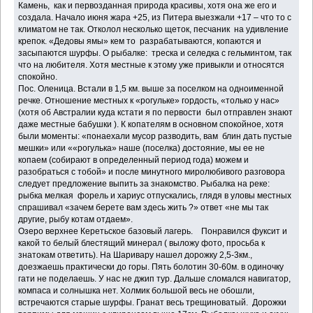
Камень, как и первозданная природа красивы, хотя она же его и
создала. Начало июня жара +25, из Питера выезжали +17 – что то с
климатом не так. Отколол несколько щеток, песчаник на удивление
крепок. «Дедовы ямы» кем то разрабатываются, копаются и
засыпаются шурфы. О рыбалке: треска и селедка с гельминтом, так
что на любителя. Хотя местные к этому уже привыкли и относятся
спокойно.
Пос. Оленица. Встали в 1,5 км. выше за поселком на одноименной
речке. Отношение местных к «рогульке» гордость, «только у нас»
(хотя об Австралии куда кстати я по первости был отправлен знают
даже местные бабушки ). К копателям в основном спокойное, хотя
были моменты: «понаехали мусор разводить, вам блин дать пустые
мешки» или ««рогулька» наше (поселка) достояние, мы ее не
копаем (собирают в определенный период года) можем и
разобраться с тобой» и после минутного миролюбивого разговора
следует предложение выпить за знакомство. Рыбалка на реке:
рыбка мелкая форель и хариус отпускались, глядя в уловы местных
спрашивал «зачем берете вам здесь жить ?» ответ «не мы так
другие, рыбу котам отдаем».
Озеро верхнее Керетьское базовый лагерь. Понравился фуксит и
какой то белый блестящий минерал ( выложу фото, просьба к
знатокам ответить). На Шаривару нашел дорожку 2,5-3км.,
доезжаешь практически до горы. Пять болотин 30-60м. в одиночку
гати не поделаешь. У нас не джип тур. Дальше сломался навигатор,
компаса и солнышка нет. Холмик большой весь не обошли,
встречаются старые шурфы. Гранат весь трещиноватый. Дорожки