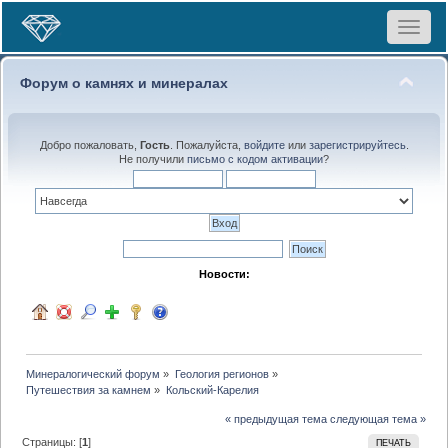
Toggle
navigat
Форум о камнях и минералах
Добро пожаловать,
Гость
. Пожалуйста,
войдите
или
зарегистрируйтесь
.
Не получили
письмо с кодом активации
?
Новости:
Минералогический форум
»
Геология регионов
»
Путешествия за камнем
»
Кольский-Карелия
« предыдущая тема
следующая тема »
Страницы: [
1
]
ПЕЧАТЬ