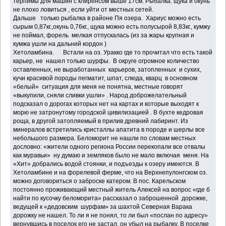
терпимы для машин с клиренсом выше 17см. Рыбалка: щука и окунь
не плохо ловиться , если уйти от местных сетей.
Дальше только рыбалка в районе Пя озера. Хариус можно есть
сырым 0,87кг.,окунь 0,76кг., щука можно есть полусырой 8,83кг., кумжу
не поймал, форель мелкая отпускалась (из за жары крупная и
кумжа ушли на дальний кордон )
Хетоламбина. Встали на оз. Уракко где то прочитал что есть такой
карьер, не нашел только шурфы. В округе огромное количество
оставленных, не выработанных карьеров, затопленных и сухих,
кучи красивой породы пегматит, шпат, слюда, кварц в основном
«белый» ситуация для меня не понятна, местные говорят
«выкупили, сняли сливки ушли» . Народ доброжелательный
подсказал о дорогах которых нет на картах и которые выходят к
морю не затронутому городской цивилизацией . В бухте кедровая
роща, в другой затопляемый в прилив древний лабиринт. Из
минералов встретились кристаллы апатита в породе и шерлы все
небольшого размера. Беломорит не нашли по словам местных
дословно: «жители одного региона России перекопали все отвалы
как муравьи» ну думаю и земляков было не мало включая меня. На
«Хит» добрались водой стоянки, и подъезды к озеру имеются. В
Хетоламбине и на форелевой ферме, что на Верхнепулонгском оз.
можно договориться о заброске катером. В пос. Карельском
постоянно проживающий местный житель Алексей на вопрос «где б
найти по кусочку беломорита» рассказал о заброшенной дорожке,
ведущей к «дедовским шурфам» за шахтой Северная Варака
дорожку не нашел. То ли я не понял, то ли был «послан по адресу»
вернувшись в поселок его не застал, он убыл на рыбалку. В поселке