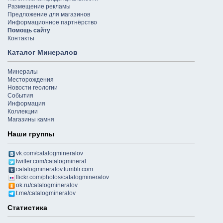
Размещение рекламы
Предложение для магазинов
Информационное партнёрство
Помощь сайту
Контакты
Каталог Минералов
Минералы
Месторождения
Новости геологии
События
Информация
Коллекции
Магазины камня
Наши группы
vk.com/catalogmineralov
twitter.com/catalogmineral
catalogmineralov.tumblr.com
flickr.com/photos/catalogmineralov
ok.ru/catalogmineralov
t.me/catalogmineralov
Статистика