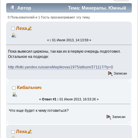
Автор
Тема: Минералы. Южный
Урал. Сбор - май 2013 года (Прочитано 2758 раз)
0 Пользователей и 1 Гость просматривают эту тему.
Леха
«
:
01 Июля 2013, 14:13:59 »
Пока вывесил цирконы, так как их в первую очередь подготовил.
Остальное на подходе:
http://fotki.yandex.ru/users/klepikovas1975/album/371117/?p=0
Записан
Кибальчич
«
Ответ #1 :
01 Июля 2013, 16:53:26 »
Что еще будет к чему готовиться?
Записан
Леха