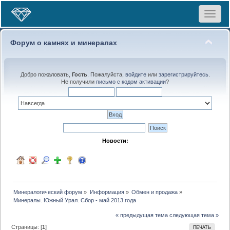
Toggle
navigat
Форум о камнях и минералах
Добро пожаловать,
Гость
. Пожалуйста,
войдите
или
зарегистрируйтесь
.
Не получили
письмо с кодом активации
?
Новости:
Минералогический форум
»
Информация
»
Обмен и продажа
»
Минералы. Южный Урал. Сбор - май 2013 года
« предыдущая тема
следующая тема »
Страницы: [
1
]
ПЕЧАТЬ