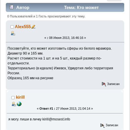
Автор
Тема: Кто может
изготовить сферы из белого мрамора? (Прочитано
0 Пользователей и 1 Гость просматривают эту тему.
2221 раз)
Alex555
«
:
08 Июня 2013, 16:46:16 »
Посоветуйте, кто может изготовить сферы из белого мрамора.
Диаметр 90 и 165 мм.
Расчет стоимости на 1 шт. и на 5 шт., каждый размер по-
отдельности.
Территориально (в идеале) Ижевск, Удмуртия либо территория
России.
Образец 165 мм на рисунке
Записан
kirill
«
Ответ #1 :
27 Июня 2013, 21:04:14 »
я могу. пиши в личку kirill@mosest.info
Записан