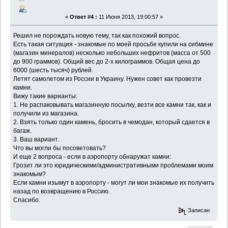
«
Ответ #4 :
11 Июня 2013, 19:00:57 »
Решил не порождать новую тему, так как похожий вопрос.
Есть такая ситуация - знакомые по моей просьбе купили на сибмине
(магазин минералов) несколько небольших нефритов (масса от 500
до 900 граммов). Общий вес до 2-х килограммов. Общая цена до
6000 (шесть тысяч) рублей.
Летят самолетом из России в Украину. Нужен совет как провезти
камни.
Вижу такие варианты:
1. Не распаковывать магазинную посылку, везти все камни так, как и
получили из магазина.
2. Взять только один камень, бросить в чемодан, который сдается в
багаж.
3. Ваш вариант.
Что вы могли бы посоветовать?
И еще 2 вопроса - если в аэропорту обнаружат камни:
Грозит ли это юридическими/административными проблемами моим
знакомым?
Если камни изымут в аэропорту - могут ли мои знакомые их получить
назад по возвращению в Россию.
Спасибо.
Записан