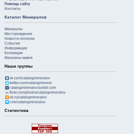
Помощь сайту
Контакты
Каталог Минералов
Минералы
Месторождения
Новости геологии
События
Информация
Коллекции
Магазины камня
Наши группы
vk.com/catalogmineralov
twitter.com/catalogmineral
catalogmineralov.tumblr.com
flickr.com/photos/catalogmineralov
ok.ru/catalogmineralov
t.me/catalogmineralov
Статистика