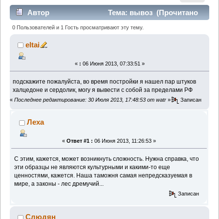
Автор
Тема: вывоз (Прочитано
4157 раз)
0 Пользователей и 1 Гость просматривают эту тему.
eltai
«
:
06 Июня 2013, 07:33:51 »
подскажите пожалуйста, во время постройки я нашел пар штуков
халцедоне и сердолик, могу я вывести с собой за пределами РФ
«
Последнее редактирование: 30 Июля 2013, 17:48:53 от watr
»
Записан
Леха
«
Ответ #1 :
06 Июня 2013, 11:26:53 »
С этим, кажется, может возникнуть сложность. Нужна справка, что
эти образцы не являются культурными и какими-то еще
ценностями, кажется. Наша таможня самая непредсказуемая в
мире, а законы - лес дремучий...
Записан
Слюдян