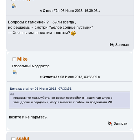
«
Ответ #2 :
06 Июня 2013, 16:39:06 »
Вопросы с таможней ? были всегда ,
но решаемы - смотри "Белое солнце пустыни"
— Хочешь, мы заплатим золотом?
Записан
Mike
Глобальный модератор
«
Ответ #3 :
08 Июня 2013, 03:36:09 »
Цитата: eltai от 06 Июня 2013, 07:33:51
подскажите пожалуйста, во время постройки я нашел пар штуков
халцедоне и сердолик, могу я вывести с собой за пределами РФ
везите и не парьтесь.
Записан
ssalut