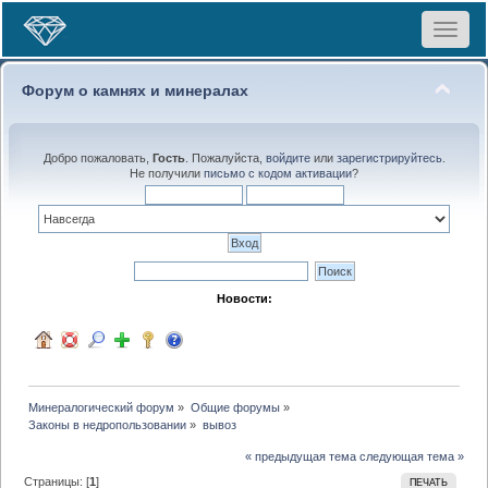
Toggle
navigat
Форум о камнях и минералах
Добро пожаловать,
Гость
. Пожалуйста,
войдите
или
зарегистрируйтесь
.
Не получили
письмо с кодом активации
?
Новости:
Минералогический форум
»
Общие форумы
»
Законы в недропользовании
»
вывоз
« предыдущая тема
следующая тема »
Страницы: [
1
]
ПЕЧАТЬ