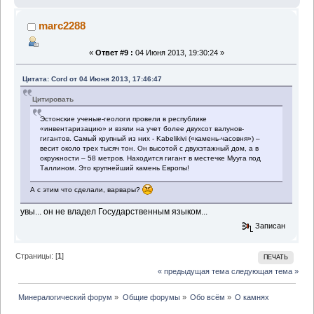
marc2288
«
Ответ #9 :
04 Июня 2013, 19:30:24 »
Цитата: Cord от 04 Июня 2013, 17:46:47
Цитировать
Эстонские ученые-геологи провели в республике
«инвентаризацию» и взяли на учет более двухсот валунов-
гигантов. Самый крупный из них - Kabеlikivi («камень-часовня») –
весит около трех тысяч тон. Он высотой с двухэтажный дом, а в
окружности – 58 метров. Находится гигант в местечке Мууга под
Таллином. Это крупнейший камень Европы!
А с этим что сделали, варвары?
увы... он не владел Государственным языком...
Записан
Страницы: [
1
]
ПЕЧАТЬ
« предыдущая тема
следующая тема »
Минералогический форум
»
Общие форумы
»
Обо всём
»
О камнях