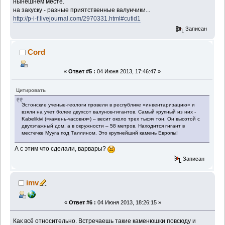
нынешнем месте.
на закуску - разные приятственные валунчики...
http://p-i-f.livejournal.com/2970331.html#cutid1
Записан
Cord
«
Ответ #5 :
04 Июня 2013, 17:46:47 »
Цитировать
Эстонские ученые-геологи провели в республике «инвентаризацию» и
взяли на учет более двухсот валунов-гигантов. Самый крупный из них -
Kabеlikivi («камень-часовня») – весит около трех тысяч тон. Он высотой с
двухэтажный дом, а в окружности – 58 метров. Находится гигант в
местечке Мууга под Таллином. Это крупнейший камень Европы!
А с этим что сделали, варвары?
Записан
imv
«
Ответ #6 :
04 Июня 2013, 18:26:15 »
Как всё относительно. Встречаешь такие каменюшки повсюду и