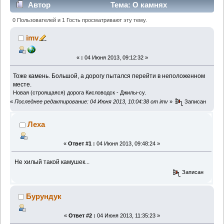
Автор
Тема: О камнях
(Прочитано 2411 раз)
0 Пользователей и 1 Гость просматривают эту тему.
imv
«
:
04 Июня 2013, 09:12:32 »
Тоже камень. Большой, а дорогу пытался перейти в неположенном
месте.
Новая (строящаяся) дорога Кисловодск - Джилы-су.
«
Последнее редактирование: 04 Июня 2013, 10:04:38 от imv
»
Записан
Леха
«
Ответ #1 :
04 Июня 2013, 09:48:24 »
Не хилый такой камушек...
Записан
Бурундук
«
Ответ #2 :
04 Июня 2013, 11:35:23 »