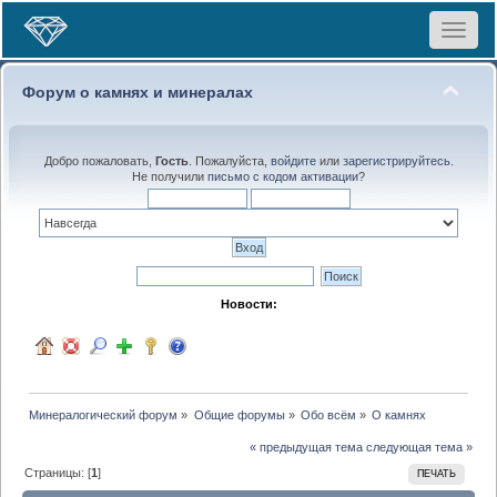
Toggle
navigat
Форум о камнях и минералах
Добро пожаловать,
Гость
. Пожалуйста,
войдите
или
зарегистрируйтесь
.
Не получили
письмо с кодом активации
?
Новости:
Минералогический форум
»
Общие форумы
»
Обо всём
»
О камнях
« предыдущая тема
следующая тема »
Страницы: [
1
]
ПЕЧАТЬ