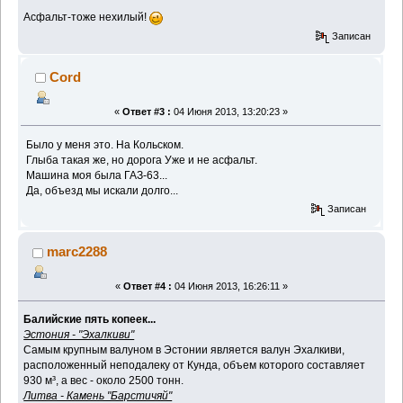
Асфальт-тоже нехилый!
Записан
Cord
«
Ответ #3 :
04 Июня 2013, 13:20:23 »
Было у меня это. На Кольском.
Глыба такая же, но дорога Уже и не асфальт.
Машина моя была ГАЗ-63...
Да, объезд мы искали долго...
Записан
marc2288
«
Ответ #4 :
04 Июня 2013, 16:26:11 »
Балийские пять копеек...
Эстония - "Эхалкиви"
Самым крупным валуном в Эстонии является валун Эхалкиви,
расположенный неподалеку от Кунда, объем которого составляет
930 м³, а вес - около 2500 тонн.
Литва - Камень "Барстичяй"