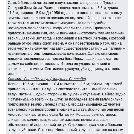
Самый большой литовский валун находится в деревне Пуоке в
Средней Жямайтии. Размеры впечатляют: высота - 3,3 м, длина -
11,3 м, ширина - 5,9 м. До 1956 года о нём никто не знал, поскольку
камень почти полностью находился под землёй, а на поверхности
торчала только его маленькая макушка. На него случайно
наткнулись мелиораторы, когда копали траншею. Пришлось
приложить немало сил, чтобы весь камень откопать, так как великан
весил 680 тонн! Вот тогда и вспомнили о местной легенде, к которой
раньше относились скептически. А она повествовала о том, что на
этом месте - тысячу лет назад! - существовало святилище пагоняй –
язычников, а огонь поддерживала дочь вождя. Однако она своим
дерзким поведением разгневала бога Пяркунаса и навлекла тем
самым на себя его немилость. И тогда он ударил молнией в
святилище с камнем. Святилище рухнуло, убив девушку, а камень
исчез.
Латвия - Лиелайс валун (Ницгалес Балтайс)
Длина – 10.5 м; ширина – 10.4 м; высота – 3.5 м; объем над землей
примерно – 170 м3. Валун из светлого гранита. Самый большой
валун Латвии. С одной стороны вырублены ступеньки. Сейчас видно
4 ступеньки, но всего их 12 штук, за последнее время валун сильно
погрузился в землю. Легенда гласит, что давным-давно 12 чертей
вознамерились перегородить камнем Даугаву. Всю ночью они несли
многотонный валун по лесам Латгалии. Когда до реки осталось,
считанные километры, коварный замысел нечести сорвал
обыкновенный деревенский петух. С криком петуха черти бросили
валун и убежали. С тех пор Ницгальский валун и остается на своем