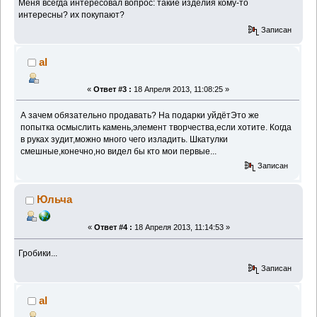
Меня всегда интересовал вопрос: такие изделия кому-то
интересны? их покупают?
Записан
al
«
Ответ #3 :
18 Апреля 2013, 11:08:25 »
А зачем обязательно продавать? На подарки уйдётЭто же
попытка осмыслить камень,элемент творчества,если хотите. Когда
в руках зудит,можно много чего изладить. Шкатулки
смешные,конечно,но видел бы кто мои первые...
Записан
Юльча
«
Ответ #4 :
18 Апреля 2013, 11:14:53 »
Гробики...
Записан
al