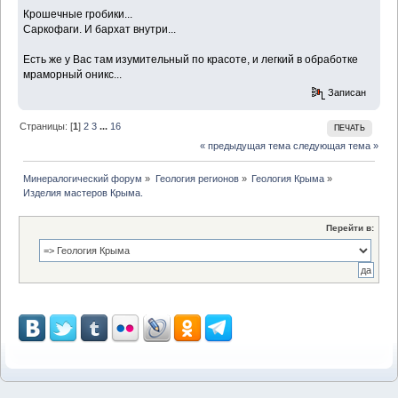
Крошечные гробики...
Саркофаги. И бархат внутри...
Есть же у Вас там изумительный по красоте, и легкий в обработке
мраморный оникс...
Записан
Страницы: [
1
]
2
3
...
16
ПЕЧАТЬ
« предыдущая тема
следующая тема »
Минералогический форум
»
Геология регионов
»
Геология Крыма
»
Изделия мастеров Крыма.
Перейти в: