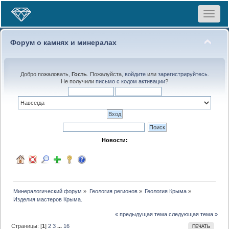
Toggle
navigat
Форум о камнях и минералах
Добро пожаловать,
Гость
. Пожалуйста,
войдите
или
зарегистрируйтесь
.
Не получили
письмо с кодом активации
?
Новости:
Минералогический форум
»
Геология регионов
»
Геология Крыма
»
Изделия мастеров Крыма.
« предыдущая тема
следующая тема »
Страницы: [
1
]
2
3
...
16
ПЕЧАТЬ