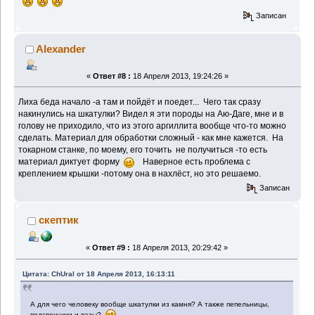
Записан
Alexander
«
Ответ #8 :
18 Апреля 2013, 19:24:26 »
Лиха беда начало -а там и пойдёт и поедет... Чего так сразу
накинулись на шкатулки? Видел я эти породы на Аю-Даге, мне и в
голову не приходило, что из этого аргиллита вообще что-то можно
сделать. Материал для обработки сложный - как мне кажется. На
токарном станке, по моему, его точить не получиться -то есть
материал диктует форму
Наверное есть проблема с
креплением крышки -потому она в нахлёст, но это решаемо.
Записан
скептик
«
Ответ #9 :
18 Апреля 2013, 20:29:42 »
Цитата: ChUral от 18 Апреля 2013, 16:13:11
А для чего человеку вообще шкатулки из камня? А также пепельницы,
подсвечники и вазы?