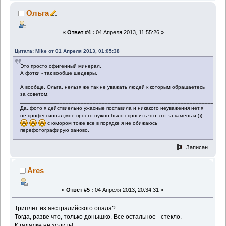
Ольга
«
Ответ #4 :
04 Апреля 2013, 11:55:26 »
Цитата: Mike от 01 Апреля 2013, 01:05:38
Это просто офигенный минерал.
А фотки - так вообще шедевры.
А вообще, Ольга, нельзя же так не уважать людей к которым обращаетесь
за советом.
___________________________________________________________________
Да..фото я действиельно ужасные поставила и никакого неуважения нет,я
не профессионал,мне просто нужно было спросить что это за камень и )))
с юмором тоже все в порядке я не обижаюсь
перефотографирую заново.
Записан
Ares
«
Ответ #5 :
04 Апреля 2013, 20:34:31 »
Триплет из австралийского опала?
Тогда, разве что, только донышко. Все остальное - стекло.
К гадалке не ходить!