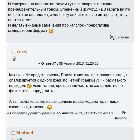
И совершенно непонятно, зачем тут разговаривать таким
пренебрежительным тоном. Ограненный изумруд на 3 карата никто
по фото не определит, а человеку действительно интересно, что у
него за камень.
И делать ехидные замечания про капслок - прерогатива
модераторов форума
Записан
Ares
«
Ответ #7 :
05 Апреля 2013, 11:20:23 »
Как ты себе представляешь, Павел: кристалл прозрачного кварца
опализируется с одного края, по четкой границе?! Ни разу такого
не видел.
Если только, прозрачная часть не халцедон, но по
фото это не определить.
А за посягательство на священные права модератора - дико
извиняюсь, конечно!
«
Последнее редактирование: 05 Апреля 2013, 11:23:35 от Ares
»
Записан
Michael