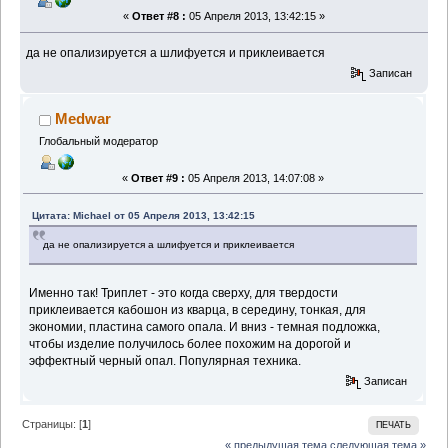
«
Ответ #8 :
05 Апреля 2013, 13:42:15 »
да не опализируется а шлифуется и приклеивается
Записан
Medwar
Глобальный модератор
«
Ответ #9 :
05 Апреля 2013, 14:07:08 »
Цитата: Michael от 05 Апреля 2013, 13:42:15
да не опализируется а шлифуется и приклеивается
Именно так! Триплет - это когда сверху, для твердости
приклеивается кабошон из кварца, в середину, тонкая, для
экономии, пластина самого опала. И вниз - темная подложка,
чтобы изделие получилось более похожим на дорогой и
эффектный черный опал. Популярная техника.
Записан
Страницы: [
1
]
ПЕЧАТЬ
« предыдущая тема
следующая тема »