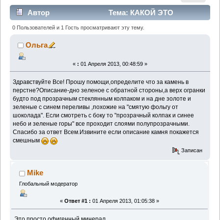
Автор
Тема: КАКОЙ ЭТО
МИНЕРАЛ? (Прочитано 2127 раз)
0 Пользователей и 1 Гость просматривают эту тему.
Ольга
«
:
01 Апреля 2013, 00:48:59 »
Здравствуйте Все! Прошу помощи,определите что за камень в
перстне?Описание-дно зеленое с обратной стороны,а верх огранки
будто под прозрачным стеклянным колпаком и на дне золоте и
зеленые с синем переливы ,похожие на "смятую фольгу от
шоколада". Если смотреть с боку то "прозрачный колпак и синее
небо и зеленые горы" все проходит слоями полупрозрачными.
Спасибо за ответ Всем.Извините если описание камня покажется
смешным
Записан
Mike
Глобальный модератор
«
Ответ #1 :
01 Апреля 2013, 01:05:38 »
Это просто офигенный минерал.