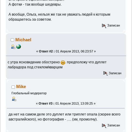
А фотки - так вообще шедевры.
А вообще, Ольга, нельзя же так не уважать людей к которым
обращаетесь за советом.
Записан
Michael
«
Ответ #2 :
01 Апреля 2013, 06:23:57 »
с утра ясновидение обострено
. предположу что дуплет
лабрадора под стеклом/кварцем
Записан
Mike
Глобальный модератор
«
Ответ #3 :
01 Апреля 2013, 13:09:25 »
да нет на самом деле это дуплет или триплет опала (скорее всего
австралийского), но фотография - ..... (хм, промолчу).
Записан