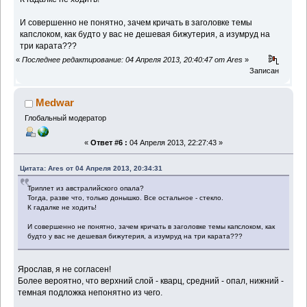
И совершенно не понятно, зачем кричать в заголовке темы
капслоком, как будто у вас не дешевая бижутерия, а изумруд на
три карата???
«
Последнее редактирование: 04 Апреля 2013, 20:40:47 от Ares
»
Записан
Medwar
Глобальный модератор
«
Ответ #6 :
04 Апреля 2013, 22:27:43 »
Цитата: Ares от 04 Апреля 2013, 20:34:31
Триплет из австралийского опала?
Тогда, разве что, только донышко. Все остальное - стекло.
К гадалке не ходить!
И совершенно не понятно, зачем кричать в заголовке темы капслоком, как
будто у вас не дешевая бижутерия, а изумруд на три карата???
Ярослав, я не согласен!
Более вероятно, что верхний слой - кварц, средний - опал, нижний -
темная подложка непонятно из чего.