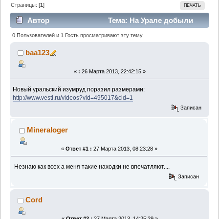
Страницы: [
1
]
ПЕЧАТЬ
Автор
Тема: На Урале добыли
уникальный изумруд весом в килограмм!
0 Пользователей и 1 Гость просматривают эту тему.
(Прочитано 1515 раз)
baa123
«
:
26 Марта 2013, 22:42:15 »
Новый уральский изумруд поразил размерами:
http://www.vesti.ru/videos?vid=495017&cid=1
Записан
Mineraloger
«
Ответ #1 :
27 Марта 2013, 08:23:28 »
Незнаю как всех а меня такие находки не впечатляют....
Записан
Cord
«
Ответ #2 :
27 Марта 2013, 14:25:29 »