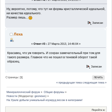
Ну, вероятно, потому, что тут ни формы кристаллической идеальной,
ни качества идеального.
Размер лишь...
Записан
Леха
«
Ответ #3 :
27 Марта 2013, 14:46:04 »
Красавец, что уж говорить. И сохран замечательный при том для
такого размера. Главное что не пошел в теневой оборот такой
образец.
Записан
Страницы: [
1
]
ПЕЧАТЬ
« предыдущая тема
следующая тема »
Минералогический форум
»
Общие форумы
»
Новости
(Модератор:
geonews
) »
На Урале добыли уникальный изумруд весом в килограмм!
Перейти в: