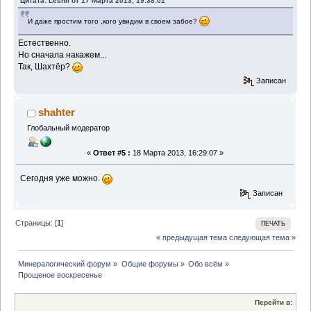
Цитата: Leshii от 17 Марта 2013, 19:38:01
И даже простим того ,кого увидим в своем забое?
Естественно.
Но сначала накажем...
Так, Шахтёр?
Записан
shahter
Глобальный модератор
«
Ответ #5 :
18 Марта 2013, 16:29:07 »
Сегодня уже можно.
Записан
Страницы: [
1
]
ПЕЧАТЬ
« предыдущая тема
следующая тема »
Минералогический форум
»
Общие форумы
»
Обо всём
»
Прощеное воскресенье
Перейти в: