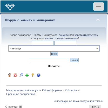
Toggle
navigat
Форум о камнях и минералах
Добро пожаловать,
Гость
. Пожалуйста,
войдите
или
зарегистрируйтесь
.
Не получили
письмо с кодом активации
?
Новости:
Минералогический форум
»
Общие форумы
»
Обо всём
»
Прощеное воскресенье
« предыдущая тема
следующая тема »
Страницы: [
1
]
ПЕЧАТЬ