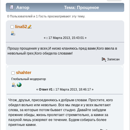
Автор
Тема: Прощеное
воскресенье (Прочитано 1624 раз)
0 Пользователей и 1 Гость просматривают эту тему.
lina52
«
:
17 Марта 2013, 15:43:01 »
Прошу прощения у всех,И низко кланяюсь пред вами,Кого ввела в
невольный грех,Кого обидела словами!
Записан
shahter
Глобальный модератор
«
Ответ #1 :
17 Марта 2013, 18:46:17 »
Чтож, друзья, присоединяюсь к добрым словам. Простите, кого
обидел вольно или невольно. Все мы люди и у всех вылетают
слова, за которые потом бывает стыдно. Давайте забудем
прежние обиды, жизнь пролетает стремительно, а камни за
пазухой лишь ускоряют ее течение. Будем собирать более
приятные камни.