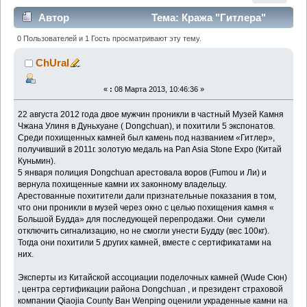
Автор
Тема: Кража "Гитлера"
(Прочитано 1589 раз)
0 Пользователей и 1 Гость просматривают эту тему.
ChUral
«
:
08 Марта 2013, 10:46:36 »
22 августа 2012 года двое мужчин проникли в частный Музей Камня
Чжана Улиня в Дуньхуане ( Dongchuan), и похитили 5 экспонатов.
Среди похищенных камней был камень под названием «Гитлер»,
получивший в 2011г. золотую медаль на Pan Asia Stone Expo (Китай
Куньмин).
5 января полиция Dongchuan арестовала воров (Fumou и Ли) и
вернула похищенные камни их законному владельцу.
Арестованные похитители дали признательные показания в том,
что они проникли в музей через окно с целью похищения камня «
Большой Будда» для последующей перепродажи. Они сумели
отключить сигнализацию, но не смогли унести Будду (вес 100кг).
Тогда они похитили 5 других камней, вместе с сертификатами на
них.
Эксперты из Китайской ассоциации поделочных камней (Wude Сюн)
, центра сертификации района Dongchuan , и президент страховой
компании Qiaojia County Ван Wenping оценили украденные камни на