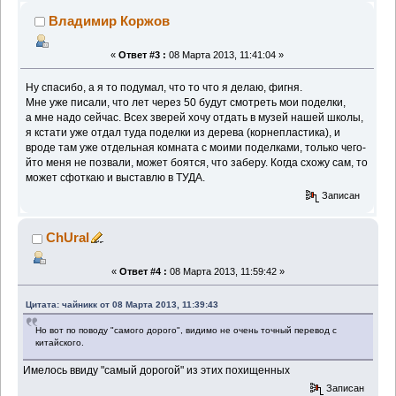
Владимир Коржов
«
Ответ #3 :
08 Марта 2013, 11:41:04 »
Ну спасибо, а я то подумал, что то что я делаю, фигня.
Мне уже писали, что лет через 50 будут смотреть мои поделки,
а мне надо сейчас. Всех зверей хочу отдать в музей нашей школы,
я кстати уже отдал туда поделки из дерева (корнепластика), и
вроде там уже отдельная комната с моими поделками, только чего-
йто меня не позвали, может боятся, что заберу. Когда схожу сам, то
может сфоткаю и выставлю в ТУДА.
Записан
ChUral
«
Ответ #4 :
08 Марта 2013, 11:59:42 »
Цитата: чайникк от 08 Марта 2013, 11:39:43
Но вот по поводу "самого дорого", видимо не очень точный перевод с
китайского.
Имелось ввиду "самый дорогой" из этих похищенных
Записан