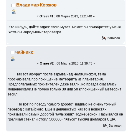
Владимир Коржов
«
Ответ #1 :
08 Марта 2013, 11:28:40 »
Кто нибудь, дайте адрес этого музея, может он приобретет у меня
хотя-бы Зародышь птерозавра.
Записан
чайникк
«
Ответ #2 :
08 Марта 2013, 11:39:43 »
Так вот аккурат после взрыва над Челябинском, тема
проскакивала про похищение метеорита из планетария.
Предполагаемых похитителей даже взяли, но правда оказались
мошенниками.Не помню только 30 или 50 кг похищенный метеорит
весил.
Но вот по поводу "самого дорого", видимо не очень точный
перевод с китайского. Ещё в девяностых как то в новостях
показывали самый дорогой "булыжник" Поднебесной. Назывался он
"Великая стена" и стоил 500000 (пятьсот тысяч) долларов США.
Записан