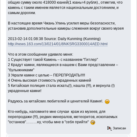
общую сумму около 418000 юаней(1 юань=4 рубля)., отметив, что
камень с таким именем является национальным достоянием, и
самым дорогим.
В настоящее время Чжань Улинь усилил меры безопасности,
установив дополнительные камеры слежения вокруг своего музея
2013-02-14 01:08:38 Source: Daily Kunming (Kunming)
http://news.163.com/13/0214/01/8NKSRG3300014AED.html
Что в этом сообщении удивило меня:
1 Существует такой Камень – с названием "Гитлер"
2 Крадут камни, являющиеся в нашем с Вами представлении –
"булыжниками"
3 Украли камни с целью – ПЕРЕПРОДАТЬ!!!!!
4 Очень высокая стоимость украденных камней
5 Китайская полиция стала искать(!), нашла (!!!), и вернула (!)
украденные камни!
Радуюсь за китайских любителей и ценителей Камня!.
Кто-нибудь, напомните мне случаи краж из музеев, для
перепродажи (!!!), редких минералов, метеоритов, ископаемых
"останков"………ну, чтобы мне в "себя прийти"
Записан