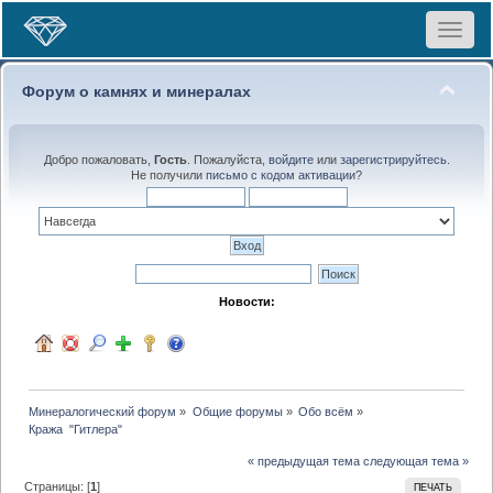
Toggle
navigat
Форум о камнях и минералах
Добро пожаловать,
Гость
. Пожалуйста,
войдите
или
зарегистрируйтесь
.
Не получили
письмо с кодом активации
?
Новости:
Минералогический форум
»
Общие форумы
»
Обо всём
»
Кража  "Гитлера"
« предыдущая тема
следующая тема »
Страницы: [
1
]
ПЕЧАТЬ