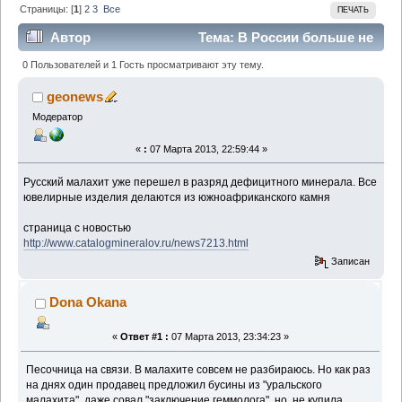
Страницы: [
1
]
2
3
Все
ПЕЧАТЬ
Автор
Тема: В России больше не
производятся изделия из отечественного малахита
0 Пользователей и 1 Гость просматривают эту тему.
(Прочитано 5612 раз)
geonews
Модератор
«
:
07 Марта 2013, 22:59:44 »
Русский малахит уже перешел в разряд дефицитного минерала. Все
ювелирные изделия делаются из южноафриканского камня
страница с новостью
http://www.catalogmineralov.ru/news7213.html
Записан
Dona Okana
«
Ответ #1 :
07 Марта 2013, 23:34:23 »
Песочница на связи. В малахите совсем не разбираюсь. Но как раз
на днях один продавец предложил бусины из "уральского
малахита", даже совал "заключение геммолога", но не купила,