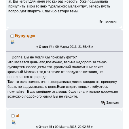
al, Вы чего?! Для меня это как раз новость! Уже подумывала
прикупить в кои то веки "уральского малахитцу". Теперь пусть
попробуют впарить. Спасибо автору темы.
Записан
Бурундук
«
Ответ #4 :
09 Марта 2013, 21:35:45 »
Donna, Вы не могли бы показать фото?
Что касается цены-это,возможно, весьма недорого за такую
бусину,тем более ,если это -уральский малахит и малахит
красивый.Малахит-то,в отличие от продуктов питания, не
пополняется в природе.
Так что если камень очень понравился,можно следовать принципу-
брать не задумываясь о цене.Если видите вещь и любуетесь-
покупайте! В дальнейшем эта вещь будет значительно дороже,но
возможно,подобного камня Вы не увидите.
Записан
al
«
Ответ #5 :
09 Марта 2013, 22:02:35 »