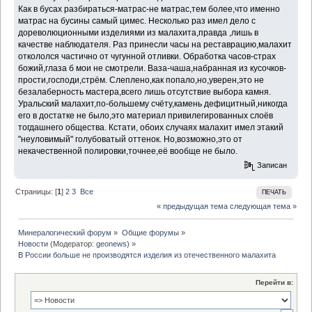
Как в бусах разбираться-матрас-не матрас,тем более,что именно
матрас на бусины самый цимес. Несколько раз имел дело с
дореволюционными изделиями из малахита,правда ,лишь в
качестве наблюдателя. Раз принесли часы на реставрацию,малахит
откололся частично от чугунной отливки. Обработка часов-страх
божий,глаза б мои не смотрели. Ваза-чаша,набранная из кусочков-
прости,господи,стрём. Слеплено,как попало,но,уверен,это не
безалаберность мастера,всего лишь отсутствие выбора камня.
Уральский малахит,по-большему счёту,камень дефицитный,никогда
его в достатке не было,это материал привилегированных слоёв
тогдашнего общества. Кстати, обоих случаях малахит имел этакий
"неуловимый" голубоватый оттенок. Но,возможно,это от
некачественной полировки,точнее,её вообще не было.
Записан
Страницы: [
1
]
2
3
Все
ПЕЧАТЬ
« предыдущая тема
следующая тема »
Минералогический форум
»
Общие форумы
»
Новости
(Модератор:
geonews
) »
В России больше не производятся изделия из отечественного малахита 
Перейти в: