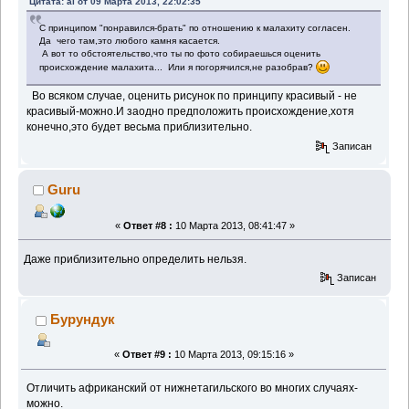
Цитата: al от 09 Марта 2013, 22:02:35
С принципом "понравился-брать" по отношению к малахиту согласен.
Да чего там,это любого камня касается.
А вот то обстоятельство,что ты по фото собираешься оценить
происхождение малахита... Или я погорячился,не разобрав?
Во всяком случае, оценить рисунок по принципу красивый - не
красивый-можно.И заодно предположить происхождение,хотя
конечно,это будет весьма приблизительно.
Записан
Guru
«
Ответ #8 :
10 Марта 2013, 08:41:47 »
Даже приблизительно определить нельзя.
Записан
Бурундук
«
Ответ #9 :
10 Марта 2013, 09:15:16 »
Отличить африканский от нижнетагильского во многих случаях-
можно.