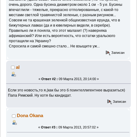
очень дорого. Одна бусина диаметром около 1 см - 5 у.е. Бусины
впечатлили - тяжелые, прекрасно отполированные, с какой-то
местами светлой травянистой зеленью, с разным рисунком...
Совсем не та крашеная зеленкой общеизвестная ерунда, что в
бижутерных лавках (да и в ювелирных видели, в серебре).
Правильно ли я поняла, что этот малахит (?) наверняка
африканский? Или есть вероятность, что остатки уральского
протащили на Украину?
Спросила и самой смешно стало... Не взыщите уж...
Записан
al
«
Ответ #2 :
09 Марта 2013, 20:14:00 »
Если это новость,то я,(как бы это б поинтеллигентнее выразиться)
Папа Римский. Ну хотя бы кандидат.
Записан
Dona Okana
«
Ответ #3 :
09 Марта 2013, 20:57:02 »