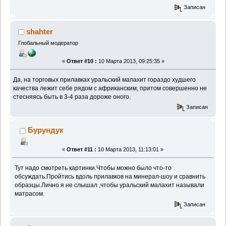
Записан
shahter
Глобальный модератор
«
Ответ #10 :
10 Марта 2013, 09:25:35 »
Да, на торговых прилавках уральский малахит гораздо худшего
качества лежит себе рядом с африканским, притом совершенно не
стесняясь быть в 3-4 раза дороже оного.
Записан
Бурундук
«
Ответ #11 :
10 Марта 2013, 11:13:01 »
Тут надо смотреть картинки.Чтобы можно было что-то
обсуждать.Пройтись вдоль прилавков на минерал-шоу и сравнить
образцы.Лично я не слышал ,чтобы уральский малахит называли
матрасом.
Записан