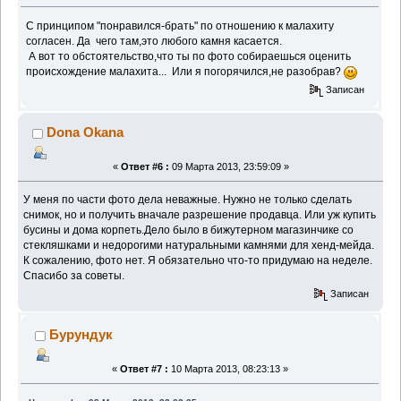
С принципом "понравился-брать" по отношению к малахиту
согласен. Да чего там,это любого камня касается.
А вот то обстоятельство,что ты по фото собираешься оценить
происхождение малахита... Или я погорячился,не разобрав?
Записан
Dona Okana
«
Ответ #6 :
09 Марта 2013, 23:59:09 »
У меня по части фото дела неважные. Нужно не только сделать
снимок, но и получить вначале разрешение продавца. Или уж купить
бусины и дома корпеть.Дело было в бижутерном магазинчике со
стекляшками и недорогими натуральными камнями для хенд-мейда.
К сожалению, фото нет. Я обязательно что-то придумаю на неделе.
Спасибо за советы.
Записан
Бурундук
«
Ответ #7 :
10 Марта 2013, 08:23:13 »