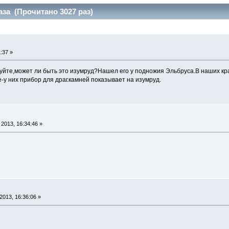
аза (Прочитано 3027 раз)
:37 »
йте,может ли быть это изумруд?Нашел его у подножия Эльбруса.В наших края
у них прибор для драг.камней показывает на изумруд.
2013, 16:34:46 »
013, 16:36:06 »