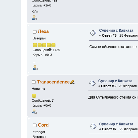
Сообщений: 492
Карма: +1/-0
Київ
Сувенир с Кавказа
Леха
«
Ответ #5 :
25 Февраля 
Ветеран
Самое обычное окатанное б
Сообщений: 1735
Карма: +9/-3
...
Сувенир с Кавказа
Transcendence
«
Ответ #6 :
25 Февраля 2
Новичок
Для бутылочного стекла он 
Сообщений: 7
Карма: +0/-0
Сувенир с Кавказа
Cord
«
Ответ #7 :
25 Февраля 
stranger
Ветеран