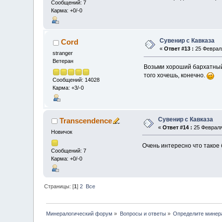
Сообщений: 7
Карма: +0/-0
Сувенир с Кавказа
Cord
«
Ответ #13 :
25 Февраля
stranger
Ветеран
Возьми хороший бархатный
того хочешь, конечно.
Сообщений: 14028
Карма: +3/-0
Сувенир с Кавказа
Transcendence
«
Ответ #14 :
25 Февраля 
Новичок
Очень интересно что такое
Сообщений: 7
Карма: +0/-0
Страницы: [
1
]
2
Все
Минералогический форум
»
Вопросы и ответы
»
Определите минер