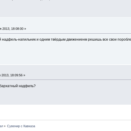
 2013, 18:08:00 »
 надфель-напильник и одним твёрдым движениенм решишь все свои пороблем
2013, 18:09:56 »
 бархатный надфиль?
ал
»
Сувенир с Кавказа