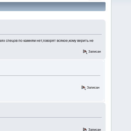
х спецов по камням нет,говорят всякое,кому верить не
Записан
Записан
Записан