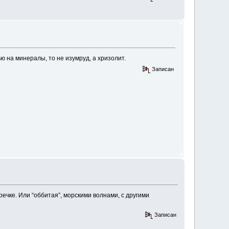
ю на минералы, то не изумруд, а хризолит.
Записан
ечке. Или “оббитая”, морскими волнами, с другими
Записан