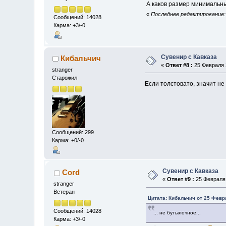
А каков размер минимальны
«
Последнее редактирование: 
Сообщений: 14028
Карма: +3/-0
Сувенир с Кавказа
Кибальчич
«
Ответ #8 :
25 Февраля 2
stranger
Старожил
Если толстовато, значит не
Сообщений: 299
Карма: +0/-0
Сувенир с Кавказа
Cord
«
Ответ #9 :
25 Февраля 
stranger
Ветеран
Цитата: Кибальчич от 25 Февра
Сообщений: 14028
... не бутылочное,..
Карма: +3/-0