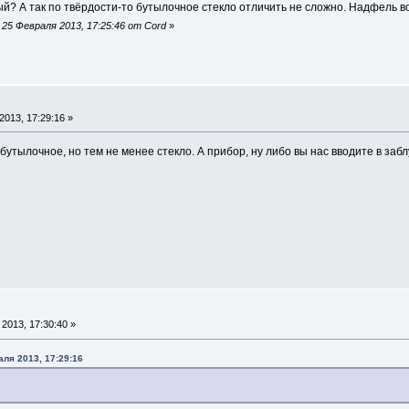
й? А так по твёрдости-то бутылочное стекло отличить не сложно. Надфель во
25 Февраля 2013, 17:25:46 от Cord
»
013, 17:29:16 »
 бутылочное, но тем не менее стекло. А прибор, ну либо вы нас вводите в заб
2013, 17:30:40 »
ля 2013, 17:29:16