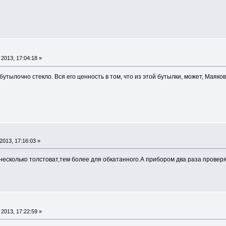
2013, 17:04:18 »
утылочно стекло. Вся его ценность в том, что из этой бутылки, может, Маяко
013, 17:16:03 »
несколько толстоват,тем более для обкатанного.А прибором два раза провер
2013, 17:22:59 »