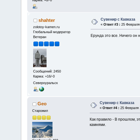
Карма: +0/-0
Сувенир с Кавказа
shahter
«
Ответ #3 :
25 Февраля 
zolotoy-kamen.ru
Глобальный модератор
Ерунда это все. Ничего он 
Ветеран
Сообщений: 2450
Карма: +16/-0
Североуральск
Сувенир с Кавказа
Geo
«
Ответ #4 :
25 Февраля 2
Старожил
Как правило - В прошлом, э
камнями.