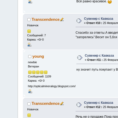
Всё равно красивое.
Сувенир с Кавказа
Transcendence
«
Ответ #10 :
25 Февраля 
Новичок
Спасибо за ответы.А вводит
Сообщений: 7
"загорелись".Весит он 5,6г.
Карма: +0/-0
Сувенир с Кавказа
young
«
Ответ #11 :
25 Февраля
newbie
Ветеран
ну значит путь покупает у
Сообщений: 1109
Карма: +0/-0
http://opticalmineralogy.blogspot.com/
Сувенир с Кавказа
Transcendence
«
Ответ #12 :
25 Февраля 
Новичок
Речь не о продаже.Пока прос