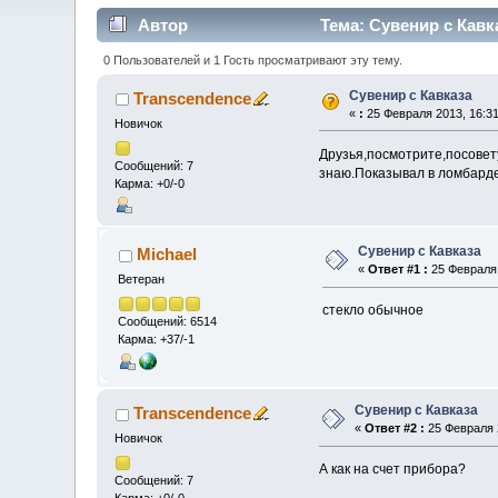
Автор
Тема: Сувенир с Кавк
0 Пользователей и 1 Гость просматривают эту тему.
Сувенир с Кавказа
Transcendence
«
:
25 Февраля 2013, 16:31
Новичок
Друзья,посмотрите,посовету
Сообщений: 7
знаю.Показывал в ломбарде-
Карма: +0/-0
Сувенир с Кавказа
Michael
«
Ответ #1 :
25 Февраля 
Ветеран
стекло обычное
Сообщений: 6514
Карма: +37/-1
Сувенир с Кавказа
Transcendence
«
Ответ #2 :
25 Февраля 2
Новичок
А как на счет прибора?
Сообщений: 7