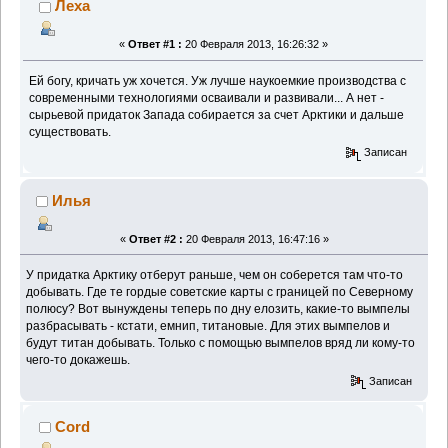
Леха
«
Ответ #1 :
20 Февраля 2013, 16:26:32 »
Ей богу, кричать уж хочется. Уж лучше наукоемкие производства с
современными технологиями осваивали и развивали... А нет -
сырьевой придаток Запада собирается за счет Арктики и дальше
существовать.
Записан
Илья
«
Ответ #2 :
20 Февраля 2013, 16:47:16 »
У придатка Арктику отберут раньше, чем он соберется там что-то
добывать. Где те гордые советские карты с границей по Северному
полюсу? Вот вынуждены теперь по дну елозить, какие-то вымпелы
разбрасывать - кстати, емнип, титановые. Для этих вымпелов и
будут титан добывать. Только с помощью вымпелов вряд ли кому-то
чего-то докажешь.
Записан
Cord