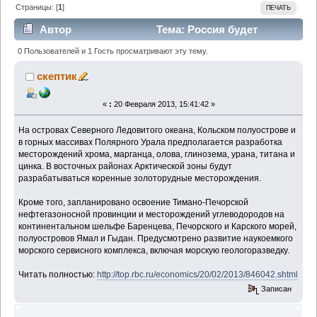
Страницы: [
1
]
ПЕЧАТЬ
Автор
Тема: Россия будет
добывать на островах Арктики уран и титан
0 Пользователей и 1 Гость просматривают эту тему.
(Прочитано 1113 раз)
скептик
«
:
20 Февраля 2013, 15:41:42 »
На островах Северного Ледовитого океана, Кольском полуострове и
в горных массивах Полярного Урала предполагается разработка
месторождений хрома, марганца, олова, глинозема, урана, титана и
цинка. В восточных районах Арктической зоны будут
разрабатываться коренные золоторудные месторождения.
Кроме того, запланировано освоение Тимано-Печорской
нефтегазоносной провинции и месторождений углеводородов на
континентальном шельфе Баренцева, Печорского и Карского морей,
полуостровов Ямал и Гыдан. Предусмотрено развитие наукоемкого
морского сервисного комплекса, включая морскую геологоразведку.
Читать полностью:
http://top.rbc.ru/economics/20/02/2013/846042.shtml
Записан