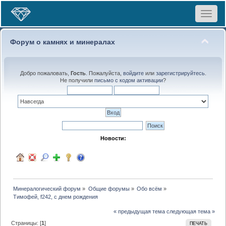
Toggle
navigat
Форум о камнях и минералах
Добро пожаловать,
Гость
. Пожалуйста,
войдите
или
зарегистрируйтесь
.
Не получили
письмо с кодом активации
?
Новости:
Минералогический форум
»
Общие форумы
»
Обо всём
»
Тимофей, f242, с днем рождения
« предыдущая тема
следующая тема »
Страницы: [
1
]
ПЕЧАТЬ