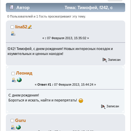
Автор
Тема: Тимофей, f242, с
днем рождения (Прочитано 2086 раз)
0 Пользователей и 1 Гость просматривают эту тему.
lina52
«
:
07 Февраля 2013, 15:35:02 »
f242! Тимофей, с днем рождения! Новых интересных поездок и
изумительных и ценных находок!
Записан
Леонид
«
Ответ #1 :
07 Февраля 2013, 15:44:24 »
С днем рождения!
Бороться и искать, найти и перепрятать!
Записан
Guru