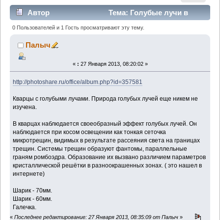
Автор
Тема: Голубые лучи в
кварце. Южный. Челябинская обл. (Прочитано 2854
0 Пользователей и 1 Гость просматривают эту тему.
раз)
Палыч
«
:
27 Января 2013, 08:20:02 »
http://photoshare.ru/office/album.php?id=357581
Кварцы с голубыми лучами. Природа голубых лучей еще никем не
изучена.
В кварцах наблюдается своеобразный эффект голубых лучей. Он
наблюдается при косом освещении как тонкая сеточка
микротрещин, видимых в результате рассеяния света на границах
трещин. Системы трещин образуют фантомы, параллельные
граням ромбоэдра. Образование их вызвано различием параметров
кристаллической решётки в разноокрашенных зонах. ( это нашел в
интернете)
Шарик - 70мм.
Шарик - 60мм.
Галечка.
«
Последнее редактирование: 27 Января 2013, 08:35:09 от Палыч
»