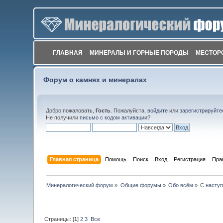
ГЛАВНАЯ
МИНЕРАЛЫ И ГОРНЫЕ ПОРОДЫ
МЕСТОР
Форум о камнях и минералах
Добро пожаловать,
Гость
. Пожалуйста,
войдите
или
зарегистрируйте
Не получили
письмо с кодом активации
?
Главная страница
Помощь
Поиск
Вход
Регистрация
Пра
Минералогический форум
»
Общие форумы
»
Обо всём
»
С насту
Страницы: [
1
]
2
3
Все