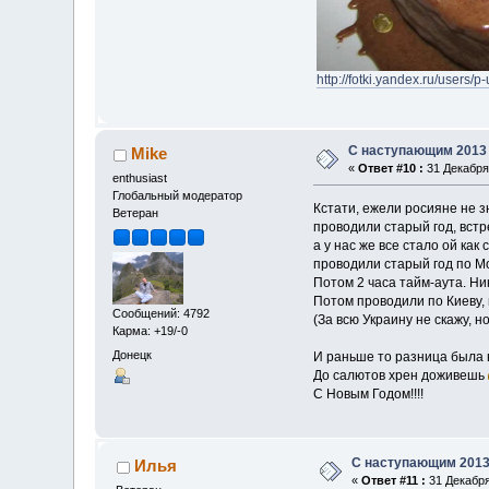
http://fotki.yandex.ru/users/p
С наступающим 2013
Mike
«
Ответ #10 :
31 Декабря 
enthusiast
Глобальный модератор
Кстати, ежели росияне не зн
Ветеран
проводили старый год, встр
а у нас же все стало ой как 
проводили старый год по Мо
Потом 2 часа тайм-аута. Ни
Потом проводили по Киеву, 
Сообщений: 4792
(За всю Украину не скажу, 
Карма: +19/-0
Донецк
И раньше то разница была вс
До салютов хрен доживешь
С Новым Годом!!!!
С наступающим 2013
Илья
«
Ответ #11 :
31 Декабря