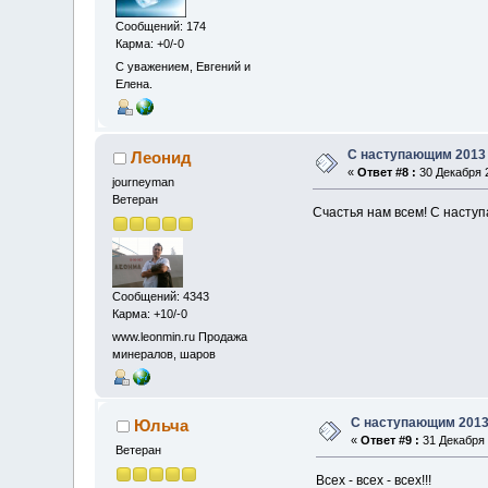
Сообщений: 174
Карма: +0/-0
С уважением, Евгений и
Елена.
С наступающим 2013
Леонид
«
Ответ #8 :
30 Декабря 2
journeyman
Ветеран
Счастья нам всем! С насту
Сообщений: 4343
Карма: +10/-0
www.leonmin.ru Продажа
минералов, шаров
С наступающим 2013
Юльча
«
Ответ #9 :
31 Декабря 
Ветеран
Всех - всех - всех!!!