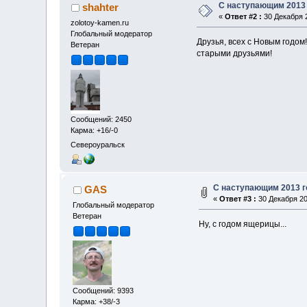
С наступающим 2013
shahter
«
Ответ #2 :
30 Декабря 2
zolotoy-kamen.ru
Глобальный модератор
Друзья, всех с Новым годом
Ветеран
старыми друзьями!
Сообщений: 2450
Карма: +16/-0
Североуральск
С наступающим 2013 г
GAS
«
Ответ #3 :
30 Декабря 20
Глобальный модератор
Ветеран
Ну, с годом ящерицы...
Сообщений: 9393
Карма: +38/-3