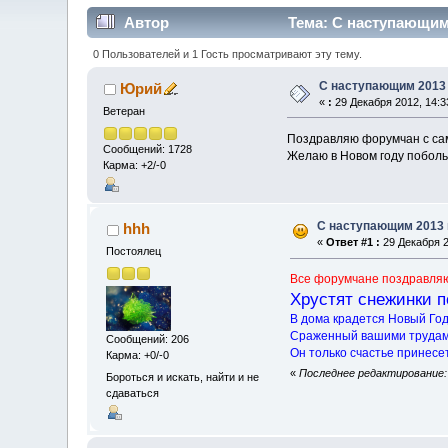
Автор
Тема: С наступающим 
0 Пользователей и 1 Гость просматривают эту тему.
С наступающим 2013
Юрий
«
:
29 Декабря 2012, 14:3
Ветеран
Поздравляю форумчан с са
Сообщений: 1728
Желаю в Новом году поболь
Карма: +2/-0
С наступающим 2013 
hhh
«
Ответ #1 :
29 Декабря 2
Постоялец
Все форумчане поздравляю
Хрустят снежинки п
В дома крадется Новый Год
Сраженный вашими трудам
Сообщений: 206
Он только счастье принесет
Карма: +0/-0
«
Последнее редактирование: 
Бороться и искать, найти и не
сдаваться