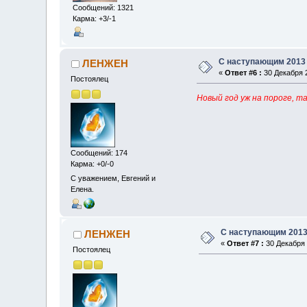
Сообщений: 1321
Карма: +3/-1
С наступающим 2013
ЛЕНЖЕН
«
Ответ #6 :
30 Декабря 2
Постоялец
Новый год уж на пороге, т
Сообщений: 174
Карма: +0/-0
С уважением, Евгений и
Елена.
С наступающим 2013
ЛЕНЖЕН
«
Ответ #7 :
30 Декабря 
Постоялец