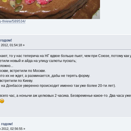
-u-f/view/589534/
 годом!
2012, 01:54:18 »
ают, то у нас теперича на НГ вдвое больше пьют, чем при Союзе, потому как у
етили новый и айда на улицу салюты пускать;
сложно...
скве, встретили по Москве.
кто их не ждет, а разминается, дабы не терять форму.
встретили по Киеву.
но на Донбассе уверенно происходит именно так уже более 20-ти лет).
его час, а нонычи аж целковых 2 часика. Безвременье какое-то. Два часа уже 
 годом!
 2012, 02:56:55 »