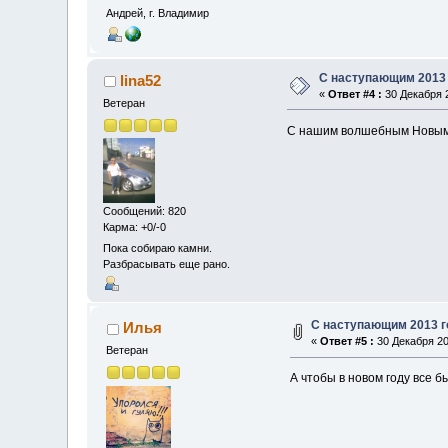
Андрей, г. Владимир
С наступающим 2013
lina52
«
Ответ #4 :
30 Декабря 2
Ветеран
С нашим волшебным Новым го
Сообщений: 820
Карма: +0/-0
Пока собираю камни.
Разбрасывать еще рано.
С наступающим 2013 г
Илья
«
Ответ #5 :
30 Декабря 20
Ветеран
А чтобы в новом году все б